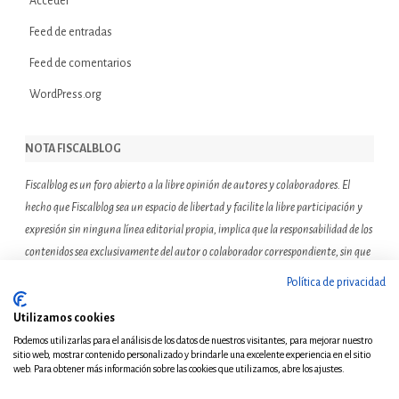
Acceder
Feed de entradas
Feed de comentarios
WordPress.org
NOTA FISCALBLOG
Fiscalblog es un foro abierto a la libre opinión de autores y colaboradores. El
hecho que Fiscalblog sea un espacio de libertad y facilite la libre participación y
expresión sin ninguna línea editorial propia, implica que la responsabilidad de los
contenidos sea exclusivamente del autor o colaborador correspondiente, sin que
ello suponga que el resto de miembros de la comunidad de Fiscalblog asuman o
Política de privacidad
compartan las reflexiones u opiniones expresadas.
Utilizamos cookies
Podemos utilizarlas para el análisis de los datos de nuestros visitantes, para mejorar nuestro
sitio web, mostrar contenido personalizado y brindarle una excelente experiencia en el sitio
web. Para obtener más información sobre las cookies que utilizamos, abre los ajustes.