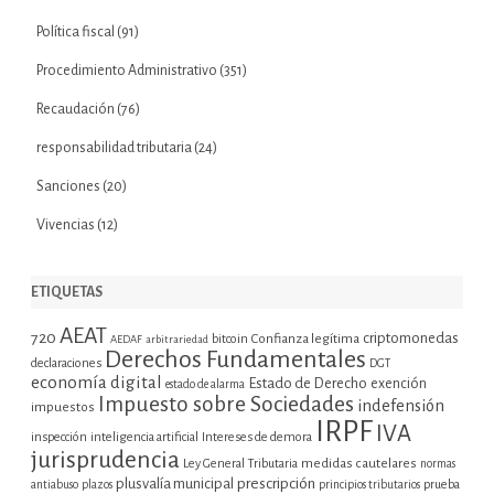
Política fiscal
(91)
Procedimiento Administrativo
(351)
Recaudación
(76)
responsabilidad tributaria
(24)
Sanciones
(20)
Vivencias
(12)
ETIQUETAS
AEAT
720
criptomonedas
bitcoin
Confianza legítima
AEDAF
arbitrariedad
Derechos Fundamentales
declaraciones
DGT
economía digital
Estado de Derecho
exención
estado de alarma
Impuesto sobre Sociedades
indefensión
impuestos
IRPF
IVA
inspección
inteligencia artificial
Intereses de demora
jurisprudencia
Ley General Tributaria
medidas cautelares
normas
plusvalía municipal
prescripción
prueba
antiabuso
plazos
principios tributarios