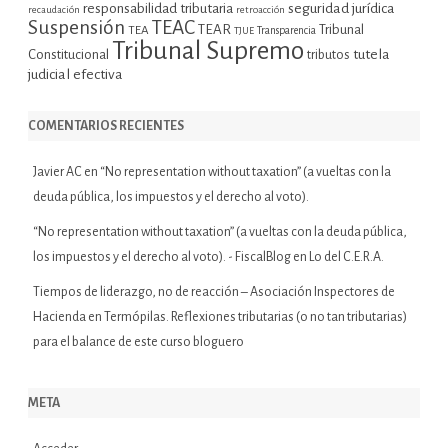
seguridad jurídica
responsabilidad tributaria
recaudación
retroacción
Suspensión
TEAC
TEAR
Tribunal
TEA
TJUE
Transparencia
Tribunal Supremo
tutela
Constitucional
tributos
judicial efectiva
COMENTARIOS RECIENTES
Javier AC
en
“No representation without taxation” (a vueltas con la
deuda pública, los impuestos y el derecho al voto).
“No representation without taxation” (a vueltas con la deuda pública,
los impuestos y el derecho al voto). - FiscalBlog
en
Lo del C.E.R.A.
Tiempos de liderazgo, no de reacción – Asociación Inspectores de
Hacienda
en
Termópilas. Reflexiones tributarias (o no tan tributarias)
para el balance de este curso bloguero
META