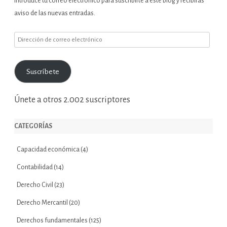
Introduce tu correo electrónico para suscribirte a este blog y recibirás
aviso de las nuevas entradas.
Dirección
de
correo
Suscríbete
electrónico
Únete a otros 2.002 suscriptores
CATEGORÍAS
Capacidad económica
(4)
Contabilidad
(14)
Derecho Civil
(23)
Derecho Mercantil
(20)
Derechos fundamentales
(125)