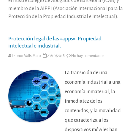
el Ilustre Colegio de Abogados de Barcelona (ICAB) y
miembro de la AIPPI (Asociación Internacional para la
Protección de la Propiedad Industrial e Intelectual).
Protección legal de las «apps». Propiedad
intelectual e industrial.
en
Leonor Valls Malo
23/10/2018
No hay comentarios
Protección
legal
de
las
La transición de una
«apps».
Propiedad
economía industrial a una
intelectual
e
economía inmaterial, la
industrial.
inmediatez de los
contenidos, y la movilidad
que caracteriza a los
dispositivos móviles han