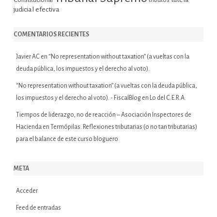
tributos
judicial efectiva
COMENTARIOS RECIENTES
Javier AC
en
“No representation without taxation” (a vueltas con la
deuda pública, los impuestos y el derecho al voto).
“No representation without taxation” (a vueltas con la deuda pública,
los impuestos y el derecho al voto). - FiscalBlog
en
Lo del C.E.R.A.
Tiempos de liderazgo, no de reacción – Asociación Inspectores de
Hacienda
en
Termópilas. Reflexiones tributarias (o no tan tributarias)
para el balance de este curso bloguero
META
Acceder
Feed de entradas