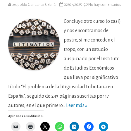
en
Leopoldo Gandarias Cebrián
02/07/2025
No hay comentarios
Esta
letra
no
la
Concluye otro curso (o casi)
protes
y nos encontramos de
postre, si me conceden el
tropo, con un estudio
auspiciado por el Instituto
de Estudios Económicos
que lleva por significativo
título “El problema de la litigiosidad tributaria en
España”, seguido de 243 páginas suscritas por 17
autores, en el que primero…
Leer más »
Ayúdanos a su difusión: