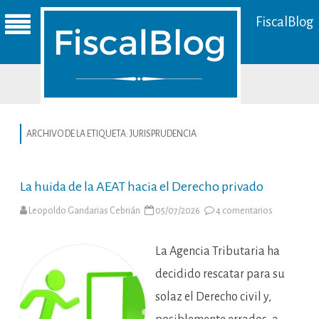
FiscalBlog
ARCHIVO DE LA ETIQUETA:
JURISPRUDENCIA
La huida de la AEAT hacia el Derecho privado
en
Leopoldo Gandarias Cebrián
05/07/2026
4 comentarios
La
huida
de
la
La Agencia Tributaria ha
AEAT
hacia
decidido rescatar para su
el
Derecho
solaz el Derecho civil y,
privado