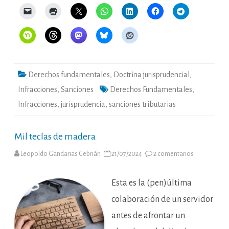
Derechos fundamentales
,
Doctrina jurisprudencial
,
Infracciones
,
Sanciones
Derechos Fundamentales
,
Infracciones
,
jurisprudencia
,
sanciones tributarias
Mil teclas de madera
en
Leopoldo Gandarias Cebrián
21/07/2024
2 comentarios
Mil
teclas
de
madera
Esta es la (pen)última
colaboración de un servidor
antes de afrontar un