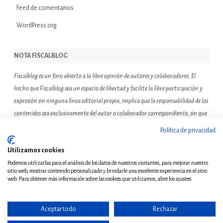
Feed de comentarios
WordPress.org
NOTA FISCALBLOG
Fiscalblog es un foro abierto a la libre opinión de autores y colaboradores. El
hecho que Fiscalblog sea un espacio de libertad y facilite la libre participación y
expresión sin ninguna línea editorial propia, implica que la responsabilidad de los
contenidos sea exclusivamente del autor o colaborador correspondiente, sin que
ello suponga que el resto de miembros de la comunidad de Fiscalblog asuman o
Política de privacidad
compartan las reflexiones u opiniones expresadas.
Utilizamos cookies
Podemos utilizarlas para el análisis de los datos de nuestros visitantes, para mejorar nuestro
sitio web, mostrar contenido personalizado y brindarle una excelente experiencia en el sitio
web. Para obtener más información sobre las cookies que utilizamos, abre los ajustes.
Aceptar todo
Rechazar
© Copyright 2011 - Todos