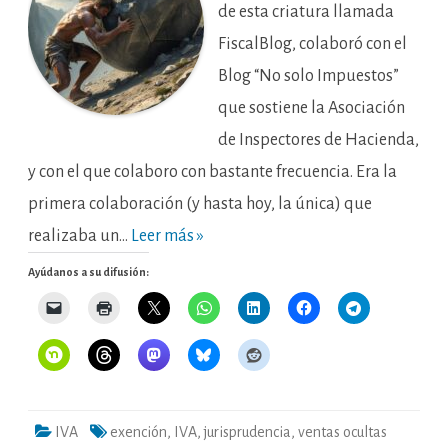
una
de esta criatura llamada
exención
FiscalBlog, colaboró con el
Blog “No solo Impuestos”
que sostiene la Asociación
de Inspectores de Hacienda,
y con el que colaboro con bastante frecuencia. Era la
primera colaboración (y hasta hoy, la única) que
realizaba un…
Leer más »
Ayúdanos a su difusión:
IVA
exención
,
IVA
,
jurisprudencia
,
ventas ocultas