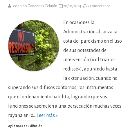
en
Leopoldo Gandarias Cebrián
20/10/2024
2 comentarios
La
resistencia
al
acceso
En ocasiones la
a
domicilios
Administración alcanza la
protegidos.
[Sobre
cota del paroxismo en el uso
el
artículo
de sus potestades de
203
de
la
intervención («ad triarios
LGT;
un
redisse«), apurando hasta
arma
de
la extenuación, cuando no
destrucción
masiva
de
superando sus difusos contornos, los instrumentos
derechos
fundamental
que el ordenamiento habilita, logrando que sus
funciones se asemejen a una persecución muchas veces
rayana en lo…
Leer más »
Ayúdanos a su difusión: