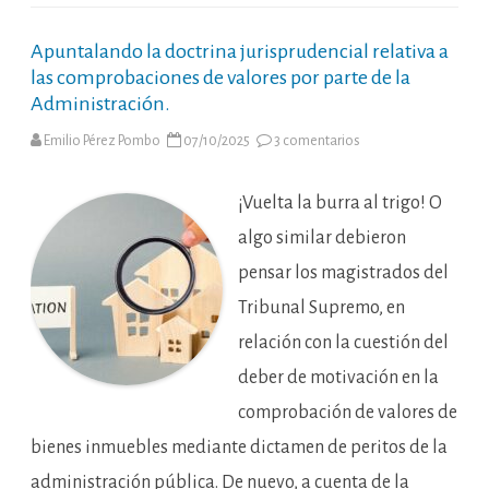
Apuntalando la doctrina jurisprudencial relativa a
las comprobaciones de valores por parte de la
Administración.
en
Emilio Pérez Pombo
07/10/2025
3 comentarios
Apuntalando
la
doctrina
jurisprudencial
¡Vuelta la burra al trigo! O
relativa
a
algo similar debieron
las
comprobaciones
pensar los magistrados del
de
valores
Tribunal Supremo, en
por
parte
de
relación con la cuestión del
la
Administración.
deber de motivación en la
comprobación de valores de
bienes inmuebles mediante dictamen de peritos de la
administración pública. De nuevo, a cuenta de la