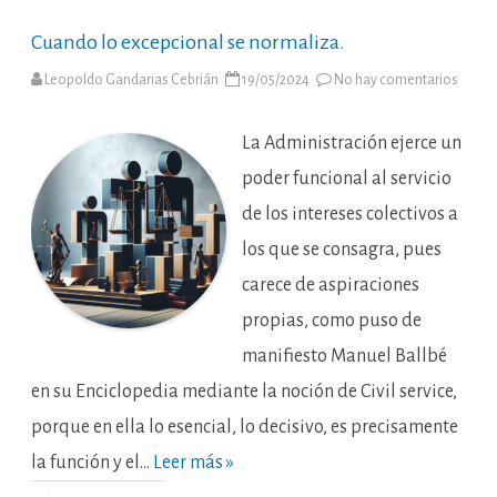
Cuando lo excepcional se normaliza.
en
Leopoldo Gandarias Cebrián
19/05/2024
No hay comentarios
Cuan
lo
excep
se
La Administración ejerce un
normal
poder funcional al servicio
de los intereses colectivos a
los que se consagra, pues
carece de aspiraciones
propias, como puso de
manifiesto Manuel Ballbé
en su Enciclopedia mediante la noción de Civil service,
porque en ella lo esencial, lo decisivo, es precisamente
la función y el…
Leer más »