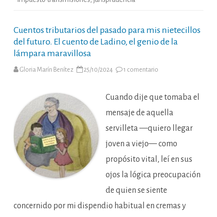
Cuentos tributarios del pasado para mis nietecillos
del futuro. El cuento de Ladino, el genio de la
lámpara maravillosa
en
Gloria Marín Benítez
25/10/2024
1 comentario
Cuentos
tributarios
del
pasado
Cuando dije que tomaba el
para
mis
mensaje de aquella
nietecillos
del
servilleta —quiero llegar
futuro.
El
joven a viejo— como
cuento
de
Ladino,
propósito vital, leí en sus
el
genio
ojos la lógica preocupación
de
la
de quien se siente
lámpara
maravillosa
concernido por mi dispendio habitual en cremas y