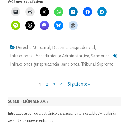
Ayúdanos a su difusión:
Derecho Mercantil
,
Doctrina jurisprudencial
,
Infracciones
,
Procedimiento Administrativo
,
Sanciones
Infracciones
,
jurisprudencia
,
sanciones
,
Tribunal Supremo
Paginación
1
2
3
4
Siguiente »
de
SUSCRIPCIÓN AL BLOG:
entradas
Introduce tu correo electrónico para suscribirte a este blog y recibirás
aviso de las nuevas entradas.