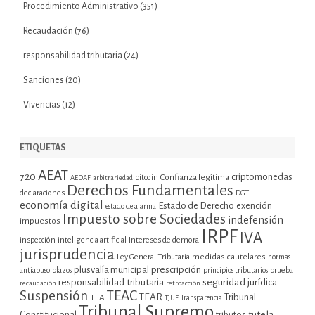
Procedimiento Administrativo
(351)
Recaudación
(76)
responsabilidad tributaria
(24)
Sanciones
(20)
Vivencias
(12)
ETIQUETAS
AEAT
720
criptomonedas
bitcoin
Confianza legítima
AEDAF
arbitrariedad
Derechos Fundamentales
declaraciones
DGT
economía digital
Estado de Derecho
exención
estado de alarma
Impuesto sobre Sociedades
indefensión
impuestos
IRPF
IVA
inspección
inteligencia artificial
Intereses de demora
jurisprudencia
Ley General Tributaria
medidas cautelares
normas
plusvalía municipal
prescripción
prueba
antiabuso
plazos
principios tributarios
seguridad jurídica
responsabilidad tributaria
recaudación
retroacción
Suspensión
TEAC
TEAR
Tribunal
TEA
TJUE
Transparencia
Tribunal Supremo
tutela
Constitucional