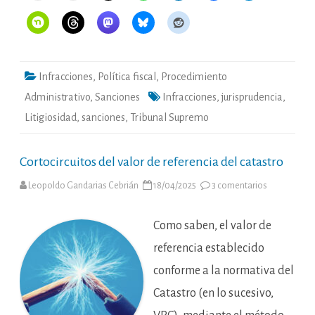
Infracciones
,
Política fiscal
,
Procedimiento
Administrativo
,
Sanciones
Infracciones
,
jurisprudencia
,
Litigiosidad
,
sanciones
,
Tribunal Supremo
Cortocircuitos del valor de referencia del catastro
en
Leopoldo Gandarias Cebrián
18/04/2025
3 comentarios
Cortocircuit
del
valor
de
Como saben, el valor de
referencia
del
referencia establecido
catastro
conforme a la normativa del
Catastro (en lo sucesivo,