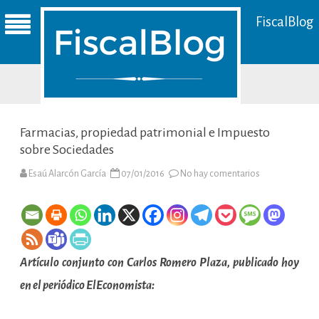
FiscalBlog
Farmacias, propiedad patrimonial e Impuesto
sobre Sociedades
en
Esaú Alarcón García
07/01/2016
No hay comentarios
Farmacias,
propiedad
patrimonial
e
Impuesto
sobre
Sociedades
Artículo conjunto con Carlos Romero Plaza, publicado hoy
en el periódico ElEconomista: