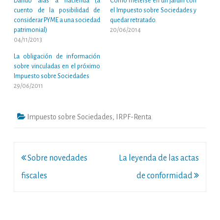
Dando alas a hacienda (a
Cómo meterse en un jardín con
cuento de la posibilidad de
el Impuesto sobre Sociedades y
considerar PYME a una sociedad
quedar retratado.
patrimonial)
20/06/2014
04/11/2013
La obligación de información
sobre vinculadas en el próximo
Impuesto sobre Sociedades
29/06/2011
Impuesto sobre Sociedades
,
IRPF-Renta
Navegación
Sobre novedades
La leyenda de las actas
de
fiscales
de conformidad
entradas