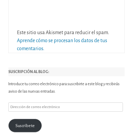
Este sitio usa Akismet para reducir el spam.
Aprende cómo se procesan los datos de tus
comentarios.
SUSCRIPCIÓN AL BLOG:
Introduce tu correo electrónico para suscribirte a este blog y recibirás
aviso de las nuevas entradas.
Dirección
de
correo
Suscríbete
electrónico