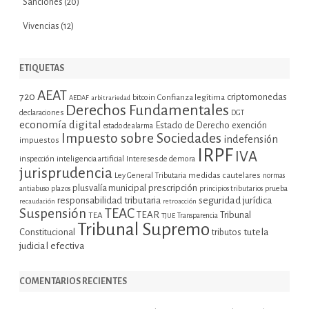
Sanciones
(20)
Vivencias
(12)
ETIQUETAS
AEAT
720
criptomonedas
bitcoin
Confianza legítima
AEDAF
arbitrariedad
Derechos Fundamentales
declaraciones
DGT
economía digital
Estado de Derecho
exención
estado de alarma
Impuesto sobre Sociedades
indefensión
impuestos
IRPF
IVA
inspección
inteligencia artificial
Intereses de demora
jurisprudencia
Ley General Tributaria
medidas cautelares
normas
plusvalía municipal
prescripción
prueba
antiabuso
plazos
principios tributarios
seguridad jurídica
responsabilidad tributaria
recaudación
retroacción
Suspensión
TEAC
TEAR
Tribunal
TEA
TJUE
Transparencia
Tribunal Supremo
tutela
Constitucional
tributos
judicial efectiva
COMENTARIOS RECIENTES