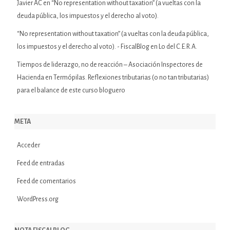
Javier AC
en
“No representation without taxation” (a vueltas con la
deuda pública, los impuestos y el derecho al voto).
“No representation without taxation” (a vueltas con la deuda pública,
los impuestos y el derecho al voto). - FiscalBlog
en
Lo del C.E.R.A.
Tiempos de liderazgo, no de reacción – Asociación Inspectores de
Hacienda
en
Termópilas. Reflexiones tributarias (o no tan tributarias)
para el balance de este curso bloguero
META
Acceder
Feed de entradas
Feed de comentarios
WordPress.org