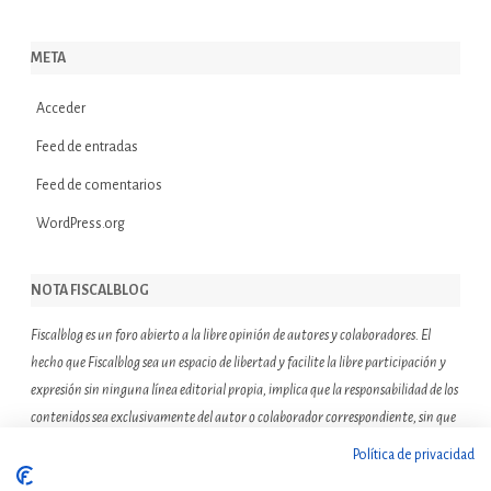
META
Acceder
Feed de entradas
Feed de comentarios
WordPress.org
NOTA FISCALBLOG
Fiscalblog es un foro abierto a la libre opinión de autores y colaboradores. El
hecho que Fiscalblog sea un espacio de libertad y facilite la libre participación y
expresión sin ninguna línea editorial propia, implica que la responsabilidad de los
contenidos sea exclusivamente del autor o colaborador correspondiente, sin que
ello suponga que el resto de miembros de la comunidad de Fiscalblog asuman o
Política de privacidad
compartan las reflexiones u opiniones expresadas.