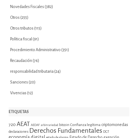
Novedades Fiscales
(382)
Otros
(255)
Otros tributos
(115)
Política fiscal
(91)
Procedimiento Administrativo
(351)
Recaudación
(76)
responsabilidad tributaria
(24)
Sanciones
(20)
Vivencias
(12)
ETIQUETAS
AEAT
720
criptomonedas
bitcoin
Confianza legítima
AEDAF
arbitrariedad
Derechos Fundamentales
declaraciones
DGT
economía digital
Estado de Derecho
exención
estado de alarma