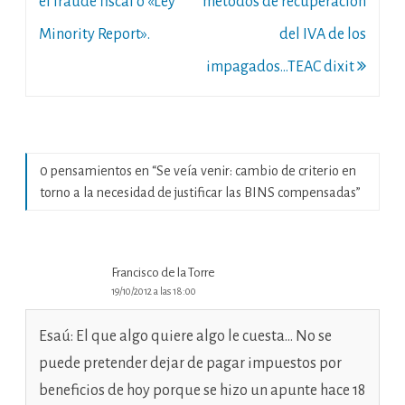
de
el fraude fiscal o «Ley
métodos de recuperación
entradas
Minority Report».
del IVA de los
impagados…TEAC dixit
0 pensamientos en “
Se veía venir: cambio de criterio en
torno a la necesidad de justificar las BINS compensadas
”
Francisco de la Torre
19/10/2012 a las 18:00
Esaú: El que algo quiere algo le cuesta… No se
puede pretender dejar de pagar impuestos por
beneficios de hoy porque se hizo un apunte hace 18