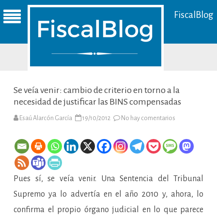
FiscalBlog
Se veía venir: cambio de criterio en torno a la
necesidad de justificar las BINS compensadas
en
Esaú Alarcón García
19/10/2012
No hay comentarios
Se
veía
venir:
cambio
de
criterio
en
torno
Pues sí, se veía venir. Una Sentencia del Tribunal
a
la
necesidad
Supremo ya lo advertía en el año 2010 y, ahora, lo
de
justificar
confirma el propio órgano judicial en lo que parece
las