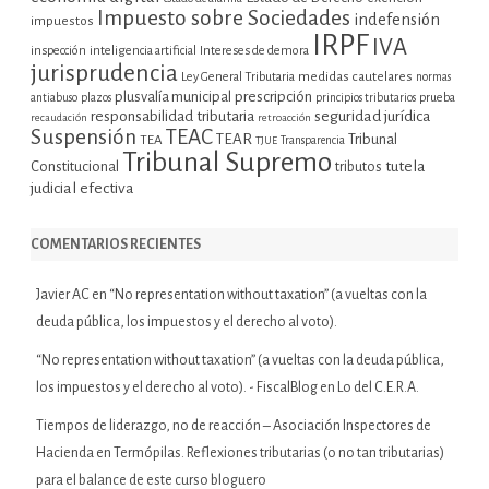
Impuesto sobre Sociedades
indefensión
impuestos
IRPF
IVA
inspección
inteligencia artificial
Intereses de demora
jurisprudencia
Ley General Tributaria
medidas cautelares
normas
plusvalía municipal
prescripción
prueba
antiabuso
plazos
principios tributarios
seguridad jurídica
responsabilidad tributaria
recaudación
retroacción
Suspensión
TEAC
TEAR
Tribunal
TEA
TJUE
Transparencia
Tribunal Supremo
tutela
Constitucional
tributos
judicial efectiva
COMENTARIOS RECIENTES
Javier AC
en
“No representation without taxation” (a vueltas con la
deuda pública, los impuestos y el derecho al voto).
“No representation without taxation” (a vueltas con la deuda pública,
los impuestos y el derecho al voto). - FiscalBlog
en
Lo del C.E.R.A.
Tiempos de liderazgo, no de reacción – Asociación Inspectores de
Hacienda
en
Termópilas. Reflexiones tributarias (o no tan tributarias)
para el balance de este curso bloguero