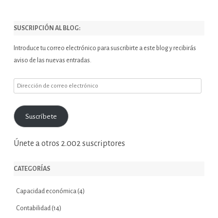
SUSCRIPCIÓN AL BLOG:
Introduce tu correo electrónico para suscribirte a este blog y recibirás
aviso de las nuevas entradas.
Dirección
de
correo
Suscríbete
electrónico
Únete a otros 2.002 suscriptores
CATEGORÍAS
Capacidad económica
(4)
Contabilidad
(14)