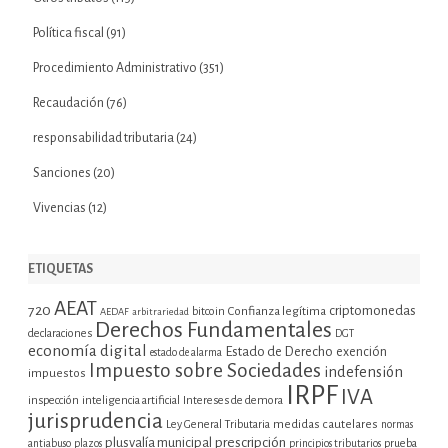
Política fiscal
(91)
Procedimiento Administrativo
(351)
Recaudación
(76)
responsabilidad tributaria
(24)
Sanciones
(20)
Vivencias
(12)
ETIQUETAS
AEAT
720
criptomonedas
bitcoin
Confianza legítima
AEDAF
arbitrariedad
Derechos Fundamentales
declaraciones
DGT
economía digital
Estado de Derecho
exención
estado de alarma
Impuesto sobre Sociedades
indefensión
impuestos
IRPF
IVA
inspección
inteligencia artificial
Intereses de demora
jurisprudencia
Ley General Tributaria
medidas cautelares
normas
plusvalía municipal
prescripción
prueba
antiabuso
plazos
principios tributarios