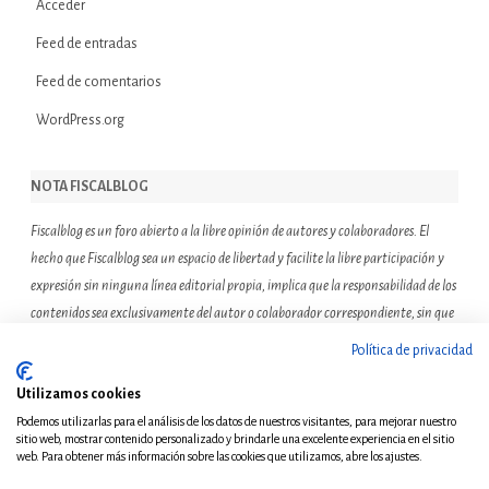
Acceder
Feed de entradas
Feed de comentarios
WordPress.org
NOTA FISCALBLOG
Fiscalblog es un foro abierto a la libre opinión de autores y colaboradores. El
hecho que Fiscalblog sea un espacio de libertad y facilite la libre participación y
expresión sin ninguna línea editorial propia, implica que la responsabilidad de los
contenidos sea exclusivamente del autor o colaborador correspondiente, sin que
ello suponga que el resto de miembros de la comunidad de Fiscalblog asuman o
Política de privacidad
compartan las reflexiones u opiniones expresadas.
Utilizamos cookies
Podemos utilizarlas para el análisis de los datos de nuestros visitantes, para mejorar nuestro
sitio web, mostrar contenido personalizado y brindarle una excelente experiencia en el sitio
web. Para obtener más información sobre las cookies que utilizamos, abre los ajustes.