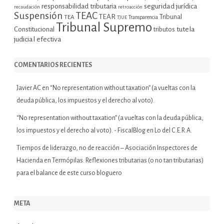
seguridad jurídica
responsabilidad tributaria
recaudación
retroacción
Suspensión
TEAC
TEAR
Tribunal
TEA
TJUE
Transparencia
Tribunal Supremo
tutela
Constitucional
tributos
judicial efectiva
COMENTARIOS RECIENTES
Javier AC
en
“No representation without taxation” (a vueltas con la
deuda pública, los impuestos y el derecho al voto).
“No representation without taxation” (a vueltas con la deuda pública,
los impuestos y el derecho al voto). - FiscalBlog
en
Lo del C.E.R.A.
Tiempos de liderazgo, no de reacción – Asociación Inspectores de
Hacienda
en
Termópilas. Reflexiones tributarias (o no tan tributarias)
para el balance de este curso bloguero
META