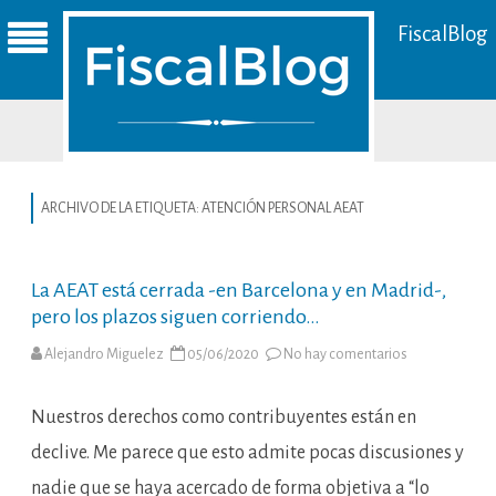
FiscalBlog
ARCHIVO DE LA ETIQUETA:
ATENCIÓN PERSONAL AEAT
La AEAT está cerrada -en Barcelona y en Madrid-,
pero los plazos siguen corriendo…
en
Alejandro Miguelez
05/06/2020
No hay comentarios
La
AEAT
está
cerrada
Nuestros derechos como contribuyentes están en
-
en
declive. Me parece que esto admite pocas discusiones y
Barcelona
y
nadie que se haya acercado de forma objetiva a “lo
en