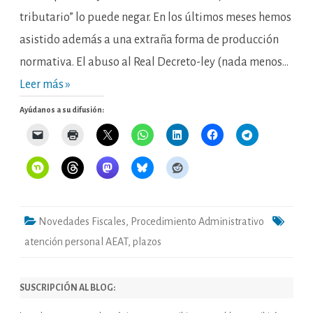
Madrid-,
tributario” lo puede negar. En los últimos meses hemos
pero
los
plazos
asistido además a una extraña forma de producción
siguen
corriendo…
normativa. El abuso al Real Decreto-ley (nada menos…
Leer más »
Ayúdanos a su difusión:
Novedades Fiscales
,
Procedimiento Administrativo
atención personal AEAT
,
plazos
SUSCRIPCIÓN AL BLOG: