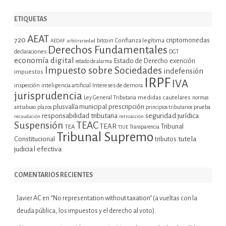
ETIQUETAS
AEAT
720
criptomonedas
bitcoin
Confianza legítima
AEDAF
arbitrariedad
Derechos Fundamentales
declaraciones
DGT
economía digital
Estado de Derecho
exención
estado de alarma
Impuesto sobre Sociedades
indefensión
impuestos
IRPF
IVA
inspección
inteligencia artificial
Intereses de demora
jurisprudencia
Ley General Tributaria
medidas cautelares
normas
plusvalía municipal
prescripción
prueba
antiabuso
plazos
principios tributarios
seguridad jurídica
responsabilidad tributaria
recaudación
retroacción
Suspensión
TEAC
TEAR
Tribunal
TEA
TJUE
Transparencia
Tribunal Supremo
tutela
Constitucional
tributos
judicial efectiva
COMENTARIOS RECIENTES
Javier AC
en
“No representation without taxation” (a vueltas con la
deuda pública, los impuestos y el derecho al voto).