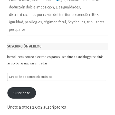
deducción doble imposición
,
Desigualdades
,
discriminaciones por razón del territorio
,
exención IRPF
,
igualdad
,
privilegios
,
régimen foral
,
Seychelles
,
tripulantes
pesqueros
SUSCRIPCIÓN AL BLOG:
Introduce tu correo electrónico para suscribirte a este blog y recibirás
aviso de las nuevas entradas.
Dirección
de
correo
Suscríbete
electrónico
Únete a otros 2.002 suscriptores