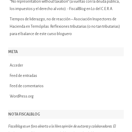
“No representation without taxation” (a vueltas con la deuda pública,
los impuestos y el derecho al voto). - FiscalBlog
en
Lo del C.E.R.A.
Tiempos de liderazgo, no de reacción – Asociación Inspectores de
Hacienda
en
Termópilas. Reflexiones tributarias (o no tan tributarias)
para el balance de este curso bloguero
META
Acceder
Feed de entradas
Feed de comentarios
WordPress.org
NOTA FISCALBLOG
Fiscalblog es un foro abierto a la libre opinión de autores y colaboradores. El