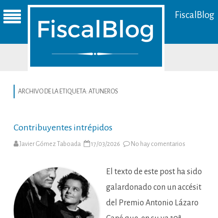
FiscalBlog
ARCHIVO DE LA ETIQUETA:
ATUNEROS
Contribuyentes intrépidos
en
Javier Gómez Taboada
17/03/2026
No hay comentarios
Contribuyen
intrépidos
El texto de este post ha sido
galardonado con un accésit
del Premio Antonio Lázaro