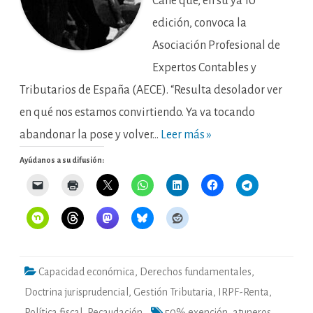
Cané que, en su ya 10ª
edición, convoca la
Asociación Profesional de
Expertos Contables y
Tributarios de España (AECE). “Resulta desolador ver
en qué nos estamos convirtiendo. Ya va tocando
abandonar la pose y volver…
Leer más »
Ayúdanos a su difusión:
Capacidad económica
,
Derechos fundamentales
,
Doctrina jurisprudencial
,
Gestión Tributaria
,
IRPF-Renta
,
Política fiscal
,
Recaudación
50% exención
,
atuneros
,