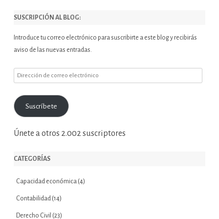
SUSCRIPCIÓN AL BLOG:
Introduce tu correo electrónico para suscribirte a este blog y recibirás
aviso de las nuevas entradas.
Dirección
de
correo
Suscríbete
electrónico
Únete a otros 2.002 suscriptores
CATEGORÍAS
Capacidad económica
(4)
Contabilidad
(14)
Derecho Civil
(23)