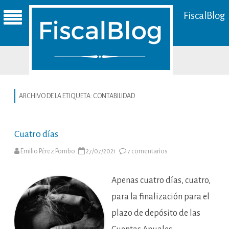
FiscalBlog
ARCHIVO DE LA ETIQUETA:
CONTABILIDAD
Cuatro días
en
Emilio Pérez Pombo
27/07/2021
7 comentarios
Cuatro
días
Apenas cuatro días, cuatro,
para la finalización para el
plazo de depósito de las