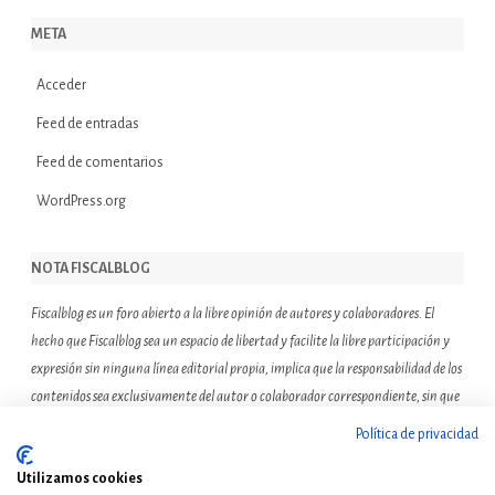
META
Acceder
Feed de entradas
Feed de comentarios
WordPress.org
NOTA FISCALBLOG
Fiscalblog es un foro abierto a la libre opinión de autores y colaboradores. El
hecho que Fiscalblog sea un espacio de libertad y facilite la libre participación y
expresión sin ninguna línea editorial propia, implica que la responsabilidad de los
contenidos sea exclusivamente del autor o colaborador correspondiente, sin que
ello suponga que el resto de miembros de la comunidad de Fiscalblog asuman o
Política de privacidad
compartan las reflexiones u opiniones expresadas.
Utilizamos cookies