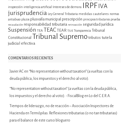
IRPF
IVA
inspección
inteligencia artificial
Intereses de demora
jurisprudencia
Ley General Tributaria
medidas cautelares
normas
plusvalía municipal
prescripción
prueba
antiabuso
plazos
principios tributarios
seguridad jurídica
responsabilidad tributaria
recaudación
retroacción
Suspensión
TEAC
TEAR
Tribunal
TEA
TJUE
Transparencia
Tribunal Supremo
tutela
Constitucional
tributos
judicial efectiva
COMENTARIOS RECIENTES
Javier AC
en
“No representation without taxation” (a vueltas con la
deuda pública, los impuestos y el derecho al voto).
“No representation without taxation” (a vueltas con la deuda pública,
los impuestos y el derecho al voto). - FiscalBlog
en
Lo del C.E.R.A.
Tiempos de liderazgo, no de reacción – Asociación Inspectores de
Hacienda
en
Termópilas. Reflexiones tributarias (o no tan tributarias)
para el balance de este curso bloguero