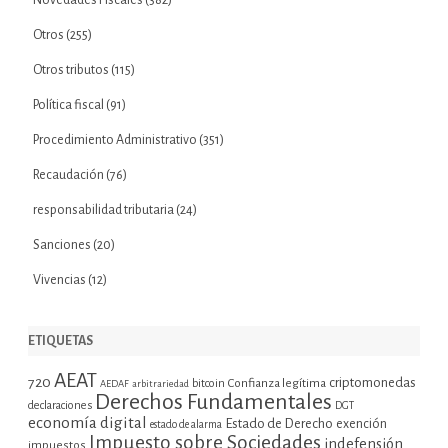
Novedades Fiscales
(382)
Otros
(255)
Otros tributos
(115)
Política fiscal
(91)
Procedimiento Administrativo
(351)
Recaudación
(76)
responsabilidad tributaria
(24)
Sanciones
(20)
Vivencias
(12)
ETIQUETAS
AEAT
720
criptomonedas
bitcoin
Confianza legítima
AEDAF
arbitrariedad
Derechos Fundamentales
declaraciones
DGT
economía digital
Estado de Derecho
exención
estado de alarma
Impuesto sobre Sociedades
indefensión
impuestos