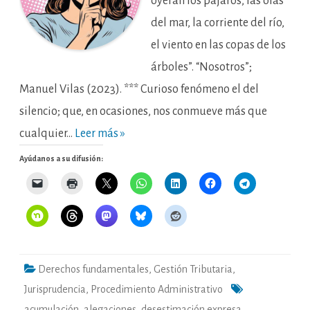
oyeran los pájaros, las olas
del mar, la corriente del río,
el viento en las copas de los
árboles”. “Nosotros”;
Manuel Vilas (2023). *** Curioso fenómeno el del
silencio; que, en ocasiones, nos conmueve más que
cualquier…
Leer más »
Ayúdanos a su difusión:
Derechos fundamentales
,
Gestión Tributaria
,
Jurisprudencia
,
Procedimiento Administrativo
acumulación
,
alegaciones
,
desestimación expresa
,