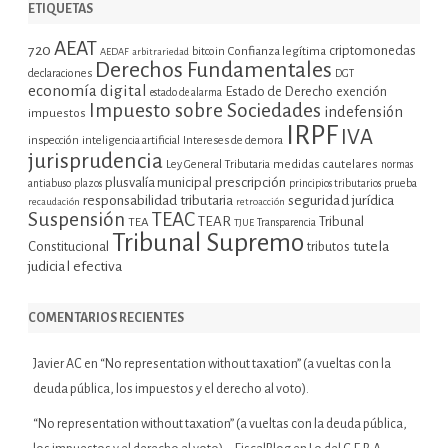
ETIQUETAS
AEAT
720
criptomonedas
bitcoin
Confianza legítima
AEDAF
arbitrariedad
Derechos Fundamentales
declaraciones
DGT
economía digital
Estado de Derecho
exención
estado de alarma
Impuesto sobre Sociedades
indefensión
impuestos
IRPF
IVA
inspección
inteligencia artificial
Intereses de demora
jurisprudencia
Ley General Tributaria
medidas cautelares
normas
plusvalía municipal
prescripción
prueba
antiabuso
plazos
principios tributarios
seguridad jurídica
responsabilidad tributaria
recaudación
retroacción
Suspensión
TEAC
TEAR
Tribunal
TEA
TJUE
Transparencia
Tribunal Supremo
tutela
Constitucional
tributos
judicial efectiva
COMENTARIOS RECIENTES
Javier AC
en
“No representation without taxation” (a vueltas con la
deuda pública, los impuestos y el derecho al voto).
“No representation without taxation” (a vueltas con la deuda pública,