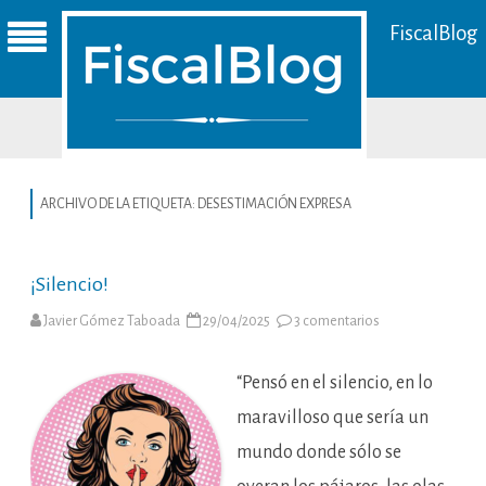
FiscalBlog
ARCHIVO DE LA ETIQUETA:
DESESTIMACIÓN EXPRESA
¡Silencio!
en
Javier Gómez Taboada
29/04/2025
3 comentarios
¡Silencio!
“Pensó en el silencio, en lo
maravilloso que sería un
mundo donde sólo se