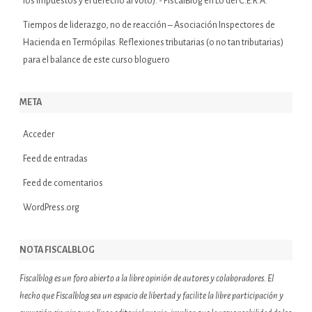
los impuestos y el derecho al voto). - FiscalBlog
en
Lo del C.E.R.A.
Tiempos de liderazgo, no de reacción – Asociación Inspectores de
Hacienda
en
Termópilas. Reflexiones tributarias (o no tan tributarias)
para el balance de este curso bloguero
META
Acceder
Feed de entradas
Feed de comentarios
WordPress.org
NOTA FISCALBLOG
Fiscalblog es un foro abierto a la libre opinión de autores y colaboradores. El
hecho que Fiscalblog sea un espacio de libertad y facilite la libre participación y