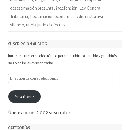
desestimación presunta
,
indefensión
,
Ley General
Tributaria
,
Reclamación económico-administrativa
,
silencio
,
tutela judicial efectiva
SUSCRIPCIÓN AL BLOG:
Introduce tu correo electrónico para suscribirte a este blog y recibirás
aviso de las nuevas entradas.
Dirección
de
correo
Suscríbete
electrónico
Únete a otros 2.002 suscriptores
CATEGORÍAS