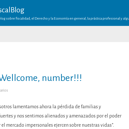
scalBlog
log sobre fiscalidad, el Derecho y la Economía en general, la práctica profesional y al
! Wellcome, number!!!
en
arios
Bye,
bye,
customer!!!
Wellcome,
otros lamentamos ahora la pérdida de familias y
number!!!
ertes y nos sentimos alienados y amenazados por el poder
y el mercado impersonales ejercen sobre nuestras vidas”.