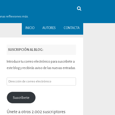
gunas reflexiones más.
INICIO
AUTORES
CONTACTA
SUSCRIPCIÓN AL BLOG:
Introduce tu correo electrónico para suscribirte a
este blog y recibirás aviso de las nuevas entradas.
Dirección
de
correo
Suscríbete
electrónico
Únete a otros 2.002 suscriptores