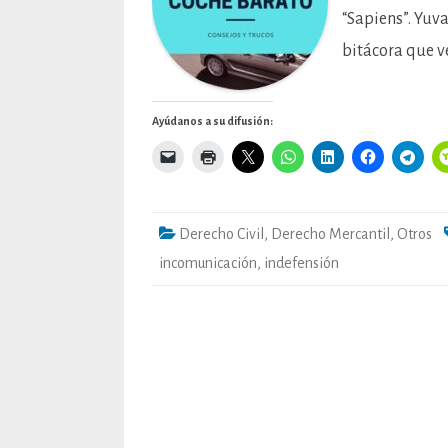
“Sapiens”. Yuva
bitácora que v
Ayúdanos a su difusión:
Derecho Civil
,
Derecho Mercantil
,
Otros
incomunicación
,
indefensión