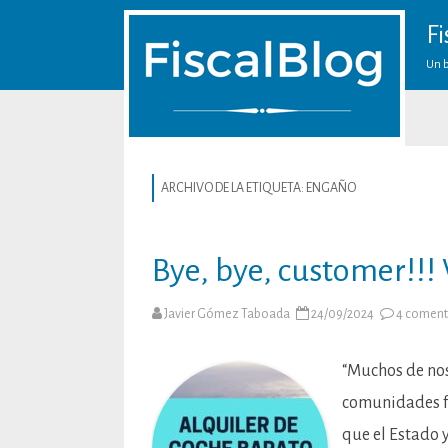
Fi
Un b
ARCHIVO DE LA ETIQUETA:
ENGAÑO
Bye, bye, customer!!
Javier Gómez Taboada
24/09/2024
4 coment
“Muchos de nos
comunidades fu
que el Estado 