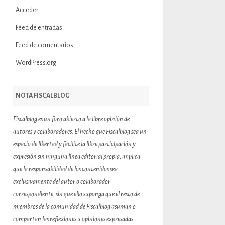
Acceder
Feed de entradas
Feed de comentarios
WordPress.org
NOTA FISCALBLOG
Fiscalblog es un foro abierto a la libre opinión de
autores y colaboradores. El hecho que Fiscalblog sea un
espacio de libertad y facilite la libre participación y
expresión sin ninguna línea editorial propia, implica
que la responsabilidad de los contenidos sea
exclusivamente del autor o colaborador
correspondiente, sin que ello suponga que el resto de
miembros de la comunidad de Fiscalblog asuman o
compartan las reflexiones u opiniones expresadas.