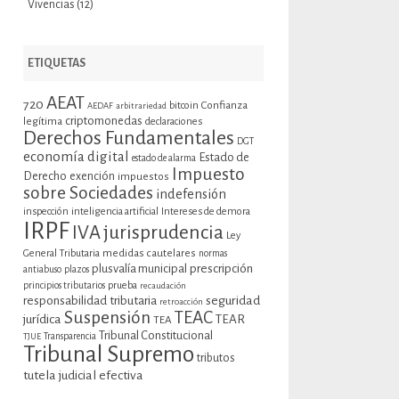
Vivencias
(12)
ETIQUETAS
AEAT
720
bitcoin
Confianza
AEDAF
arbitrariedad
criptomonedas
legítima
declaraciones
Derechos Fundamentales
DGT
economía digital
Estado de
estado de alarma
Impuesto
Derecho
exención
impuestos
sobre Sociedades
indefensión
inspección
inteligencia artificial
Intereses de demora
IRPF
jurisprudencia
IVA
Ley
General Tributaria
medidas cautelares
normas
plusvalía municipal
prescripción
antiabuso
plazos
prueba
principios tributarios
recaudación
seguridad
responsabilidad tributaria
retroacción
Suspensión
TEAC
jurídica
TEAR
TEA
Tribunal Constitucional
TJUE
Transparencia
Tribunal Supremo
tributos
tutela judicial efectiva