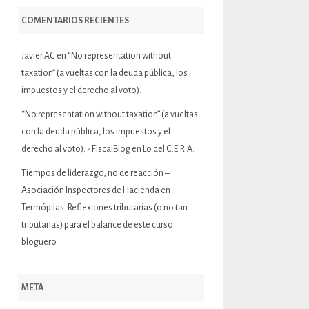
COMENTARIOS RECIENTES
Javier AC
en
“No representation without
taxation” (a vueltas con la deuda pública, los
impuestos y el derecho al voto).
“No representation without taxation” (a vueltas
con la deuda pública, los impuestos y el
derecho al voto). - FiscalBlog
en
Lo del C.E.R.A.
Tiempos de liderazgo, no de reacción –
Asociación Inspectores de Hacienda
en
Termópilas. Reflexiones tributarias (o no tan
tributarias) para el balance de este curso
bloguero
META