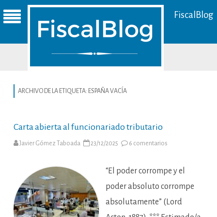
FiscalBlog
ARCHIVO DE LA ETIQUETA:
ESPAÑA VACÍA
Carta abierta al funcionariado tributario
en
Javier Gómez Taboada
23/12/2025
6 comentarios
Carta
abierta
al
funcionariado
“El poder corrompe y el
tributario
poder absoluto corrompe
absolutamente” (Lord