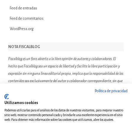
Feed de entradas
Feed de comentarios
WordPress.org
NOTA FISCALBLOG
Fiscalblog es un foro abierto a la libre opinión de autores y colaboradores. El
hecho que Fiscalblog sea un espacio de libertad y facilite la libre participación y
expresión sin ninguna línea editorial propia, implica que la responsabilidad de los
contenidos sea exclusivamente del autor o colaborador correspondiente, sin que
ello suponga que el resto de miembros de la comunidad de Fiscalblog asuman o
Política de privacidad
compartan las reflexiones u opiniones expresadas.
Utilizamos cookies
Podemos utilizarlas para el análisis de los datos de nuestros visitantes, para mejorar nuestro
sitio web, mostrar contenido personalizado y brindarle una excelente experiencia en el sitio
web. Para obtener más información sobre las cookies que utilizamos, abre los ajustes.