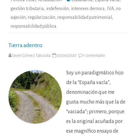
gestión tributaria
,
indefensión
,
intereses demora
,
IVA
,
no
sujeción
,
regularización
,
responsabilidad patrimonial
,
responsabilidad pública
Tierra adentro
en
Javier Gómez Taboada
30/06/2020
1 comentario
Tierra
adentro
Soy un paradigmático hijo
de la “España vacía”,
denominación que me
gusta mucho más que la de
“vaciada”; primero, porque
es la original acuñada por
ese magnífico ensayo de