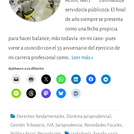
Acton, 1887). *** Estimado/a
servidor/a público/a: El final
de año siempre se presenta
como una fecha propicia
para hacer balance; más todavía -en mi caso- pues
viene a coincidir con el 35 aniversario del ejercicio de
mi carrera profesional como…
Leer más »
Ayúdanos a su difusión:
Derechos fundamentales
,
Doctrina jurisprudencial
,
Gestión Tributaria
,
IVA
,
Jurisprudencia
,
Novedades Fiscales
,
Política fiscal
,
Recaudación
ciudadanía
,
España vacía
,