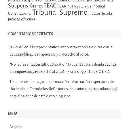
seguridad jurídica
responsabilidad tributaria
recaudación
retroacción
Suspensión
TEAC
TEAR
Tribunal
TEA
TJUE
Transparencia
Tribunal Supremo
tutela
Constitucional
tributos
judicial efectiva
COMENTARIOS RECIENTES
Javier AC
en
“No representation without taxation” (a vueltas con la
deuda pública, los impuestos y el derecho al voto).
“No representation without taxation” (a vueltas con la deuda pública,
los impuestos y el derecho al voto). - FiscalBlog
en
Lo del C.E.R.A.
Tiempos de liderazgo, no de reacción – Asociación Inspectores de
Hacienda
en
Termópilas. Reflexiones tributarias (o no tan tributarias)
para el balance de este curso bloguero
META
Acceder