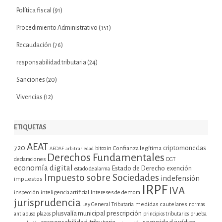
Política fiscal
(91)
Procedimiento Administrativo
(351)
Recaudación
(76)
responsabilidad tributaria
(24)
Sanciones
(20)
Vivencias
(12)
ETIQUETAS
AEAT
720
criptomonedas
bitcoin
Confianza legítima
AEDAF
arbitrariedad
Derechos Fundamentales
declaraciones
DGT
economía digital
Estado de Derecho
exención
estado de alarma
Impuesto sobre Sociedades
indefensión
impuestos
IRPF
IVA
inspección
inteligencia artificial
Intereses de demora
jurisprudencia
Ley General Tributaria
medidas cautelares
normas
plusvalía municipal
prescripción
prueba
antiabuso
plazos
principios tributarios