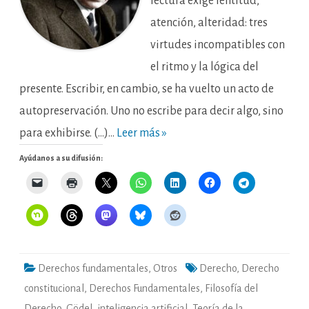
lectura exige lentitud,
atención, alteridad: tres
virtudes incompatibles con
el ritmo y la lógica del
presente. Escribir, en cambio, se ha vuelto un acto de
autopreservación. Uno no escribe para decir algo, sino
para exhibirse. (…)…
Leer más »
Ayúdanos a su difusión:
Derechos fundamentales
,
Otros
Derecho
,
Derecho
constitucional
,
Derechos Fundamentales
,
Filosofía del
Derecho
,
Gödel
,
inteligencia artificial
,
Teoría de la