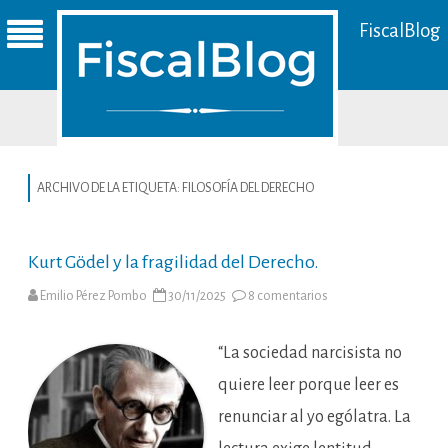
FiscalBlog
ARCHIVO DE LA ETIQUETA:
FILOSOFÍA DEL DERECHO
Kurt Gödel y la fragilidad del Derecho.
en
Emilio Pérez Pombo
30/11/2025
8 comentarios
Kurt
Gödel
y
la
“La sociedad narcisista no
fragilidad
del
quiere leer porque leer es
Derecho.
renunciar al yo ególatra. La