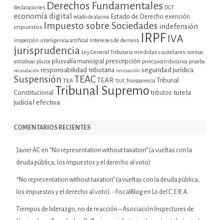
Derechos Fundamentales
declaraciones
DGT
economía digital
Estado de Derecho
exención
estado de alarma
Impuesto sobre Sociedades
indefensión
impuestos
IRPF
IVA
inspección
inteligencia artificial
Intereses de demora
jurisprudencia
Ley General Tributaria
medidas cautelares
normas
plusvalía municipal
prescripción
prueba
antiabuso
plazos
principios tributarios
seguridad jurídica
responsabilidad tributaria
recaudación
retroacción
Suspensión
TEAC
TEAR
Tribunal
TEA
TJUE
Transparencia
Tribunal Supremo
tutela
Constitucional
tributos
judicial efectiva
COMENTARIOS RECIENTES
Javier AC
en
“No representation without taxation” (a vueltas con la
deuda pública, los impuestos y el derecho al voto).
“No representation without taxation” (a vueltas con la deuda pública,
los impuestos y el derecho al voto). - FiscalBlog
en
Lo del C.E.R.A.
Tiempos de liderazgo, no de reacción – Asociación Inspectores de