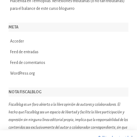
Hacienda
en
Termópilas. Reflexiones tributarias (o no tan tributarias)
para el balance de este curso bloguero
META
Acceder
Feed de entradas
Feed de comentarios
WordPress.org
NOTA FISCALBLOG
Fiscalblog es un foro abierto a la libre opinión de autores y colaboradores. El
hecho que Fiscalblog sea un espacio de libertad y facilite la libre participación y
expresión sin ninguna línea editorial propia, implica que la responsabilidad de los
contenidos sea exclusivamente del autor o colaborador correspondiente, sin que
ello suponga que el resto de miembros de la comunidad de Fiscalblog asuman o