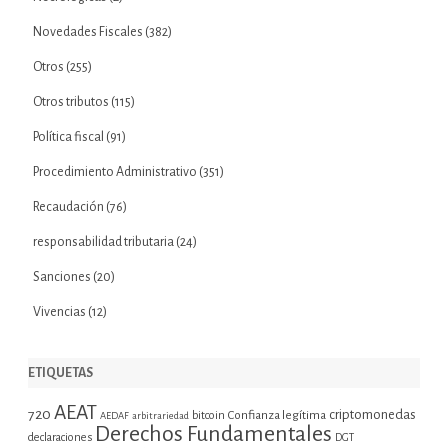
Novedades Fiscales
(382)
Otros
(255)
Otros tributos
(115)
Política fiscal
(91)
Procedimiento Administrativo
(351)
Recaudación
(76)
responsabilidad tributaria
(24)
Sanciones
(20)
Vivencias
(12)
ETIQUETAS
AEAT
720
criptomonedas
bitcoin
Confianza legítima
AEDAF
arbitrariedad
Derechos Fundamentales
declaraciones
DGT