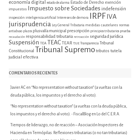
economía digital
Estado de Derecho
exención
estado de alarma
Impuesto sobre Sociedades
indefensión
impuestos
IRPF
IVA
inspección
inteligencia artificial
Intereses de demora
jurisprudencia
Ley General Tributaria
medidas cautelares
normas
plusvalía municipal
prescripción
prueba
antiabuso
plazos
principios tributarios
seguridad jurídica
responsabilidad tributaria
recaudación
retroacción
Suspensión
TEAC
TEAR
Tribunal
TEA
TJUE
Transparencia
Tribunal Supremo
tutela
Constitucional
tributos
judicial efectiva
COMENTARIOS RECIENTES
Javier AC
en
“No representation without taxation” (a vueltas con la
deuda pública, los impuestos y el derecho al voto).
“No representation without taxation” (a vueltas con la deuda pública,
los impuestos y el derecho al voto). - FiscalBlog
en
Lo del C.E.R.A.
Tiempos de liderazgo, no de reacción – Asociación Inspectores de
Hacienda
en
Termópilas. Reflexiones tributarias (o no tan tributarias)