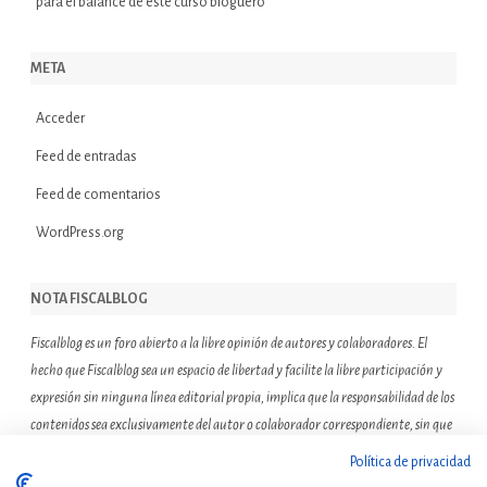
para el balance de este curso bloguero
META
Acceder
Feed de entradas
Feed de comentarios
WordPress.org
NOTA FISCALBLOG
Fiscalblog es un foro abierto a la libre opinión de autores y colaboradores. El
hecho que Fiscalblog sea un espacio de libertad y facilite la libre participación y
expresión sin ninguna línea editorial propia, implica que la responsabilidad de los
contenidos sea exclusivamente del autor o colaborador correspondiente, sin que
ello suponga que el resto de miembros de la comunidad de Fiscalblog asuman o
Política de privacidad
compartan las reflexiones u opiniones expresadas.