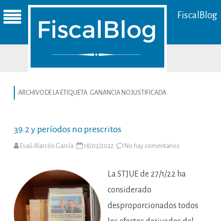
FiscalBlog
ARCHIVO DE LA ETIQUETA:
GANANCIA NO JUSTIFICADA
39.2 y períodos no prescritos
en
Esaú Alarcón García
18/03/2022
No hay comentarios
39.2
y
períodos
no
La STJUE de 27/1/22 ha
prescritos
considerado
desproporcionados todos