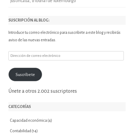
justificada
,
tribunal de luxemburgo
SUSCRIPCIÓN AL BLOG:
Introduce tu correo electrónico para suscribirte a este blog y recibirás
aviso de las nuevas entradas.
Dirección
de
correo
Suscríbete
electrónico
Únete a otros 2.002 suscriptores
CATEGORÍAS
Capacidad económica
(4)
Contabilidad
(14)