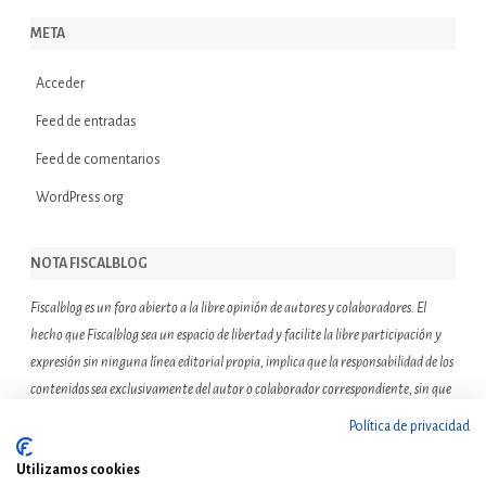
META
Acceder
Feed de entradas
Feed de comentarios
WordPress.org
NOTA FISCALBLOG
Fiscalblog es un foro abierto a la libre opinión de autores y colaboradores. El
hecho que Fiscalblog sea un espacio de libertad y facilite la libre participación y
expresión sin ninguna línea editorial propia, implica que la responsabilidad de los
contenidos sea exclusivamente del autor o colaborador correspondiente, sin que
ello suponga que el resto de miembros de la comunidad de Fiscalblog asuman o
Política de privacidad
compartan las reflexiones u opiniones expresadas.
Utilizamos cookies