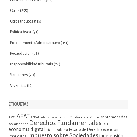
Novedades Fiscales
(382)
Otros
(255)
Otros tributos
(115)
Política fiscal
(91)
Procedimiento Administrativo
(351)
Recaudación
(76)
responsabilidad tributaria
(24)
Sanciones
(20)
Vivencias
(12)
ETIQUETAS
AEAT
720
criptomonedas
bitcoin
Confianza legítima
AEDAF
arbitrariedad
Derechos Fundamentales
declaraciones
DGT
economía digital
Estado de Derecho
exención
estado de alarma
Impuesto sobre Sociedades
indefensión
impuestos