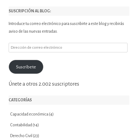
SUSCRIPCIÓN AL BLOG:
Introduce tu correo electrónico para suscribirte a este blog y recibirás
aviso de las nuevas entradas.
Dirección
de
correo
Suscríbete
electrónico
Únete a otros 2.002 suscriptores
CATEGORÍAS
Capacidad económica
(4)
Contabilidad
(14)
Derecho Civil
(23)