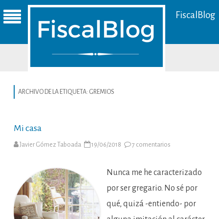
FiscalBlog
ARCHIVO DE LA ETIQUETA:
GREMIOS
Mi casa
en
Javier Gómez Taboada
19/06/2018
7 comentarios
Mi
casa
Nunca me he caracterizado
por ser gregario. No sé por
qué, quizá -entiendo- por