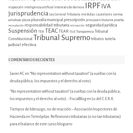
IRPF
IVA
inspección
inteligencia artificial
Intereses de demora
jurisprudencia
Ley General Tributaria
medidas cautelares
normas
plusvalía municipal
prescripción
prueba
antiabuso
plazos
principios tributarios
seguridad jurídica
responsabilidad tributaria
recaudación
retroacción
Suspensión
TEAC
TEAR
Tribunal
TEA
TJUE
Transparencia
Tribunal Supremo
tutela
Constitucional
tributos
judicial efectiva
COMENTARIOS RECIENTES
Javier AC
en
“No representation without taxation” (a vueltas con la
deuda pública, los impuestos y el derecho al voto).
“No representation without taxation” (a vueltas con la deuda pública,
los impuestos y el derecho al voto). - FiscalBlog
en
Lo del C.E.R.A.
Tiempos de liderazgo, no de reacción – Asociación Inspectores de
Hacienda
en
Termópilas. Reflexiones tributarias (o no tan tributarias)
para el balance de este curso bloguero