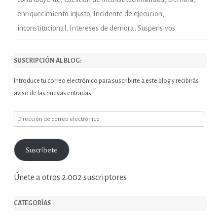
enriquecimiento injusto
,
Incidente de ejecucion
,
inconstitucional
,
Intereses de demora
,
Suspensivos
SUSCRIPCIÓN AL BLOG:
Introduce tu correo electrónico para suscribirte a este blog y recibirás
aviso de las nuevas entradas.
Dirección
de
correo
Suscríbete
electrónico
Únete a otros 2.002 suscriptores
CATEGORÍAS