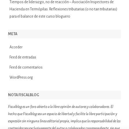
Tiempos de liderazgo, no de reacción – Asociación Inspectores de
Hacienda
en
Termópilas. Reflexiones tributarias (o no tan tributarias)
para el balance de este curso bloguero
META
Acceder
Feed de entradas
Feed de comentarios
WordPress.org
NOTA FISCALBLOG
Fiscalblog es un foro abierto a la libre opinión de autores y colaboradores. El
hecho que Fiscalblog sea un espacio de libertad y facilite la libre participación y
expresión sin ninguna línea editorial propia, implica que la responsabilidad de los
contenidos sea exclusivamente del autor o colaborador correspondiente, sin que