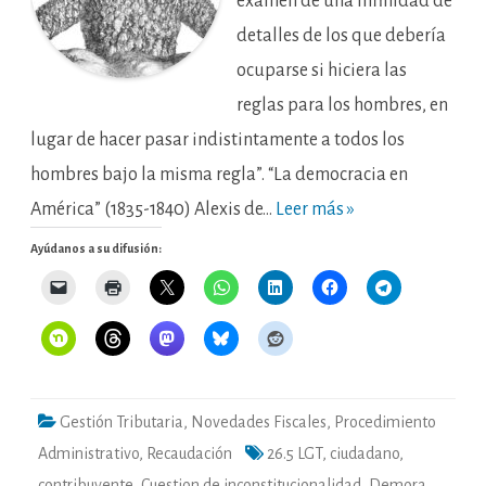
examen de una infinidad de
detalles de los que debería
ocuparse si hiciera las
reglas para los hombres, en
lugar de hacer pasar indistintamente a todos los
hombres bajo la misma regla”. “La democracia en
América” (1835-1840) Alexis de…
Leer más »
Ayúdanos a su difusión:
Gestión Tributaria
,
Novedades Fiscales
,
Procedimiento
Administrativo
,
Recaudación
26.5 LGT
,
ciudadano
,
contribuyente
,
Cuestion de inconstitucionalidad
,
Demora
,