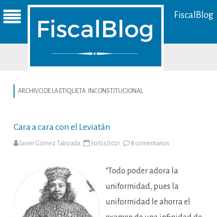
FiscalBlog
ARCHIVO DE LA ETIQUETA:
INCONSTITUCIONAL
Cara a cara con el Leviatán
en
Javier Gómez Taboada
30/03/2021
8 comentarios
Cara
a
cara
con
“Todo poder adora la
el
Leviatán
uniformidad, pues la
uniformidad le ahorra el