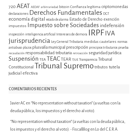
AEAT
720
criptomonedas
bitcoin
Confianza legítima
AEDAF
arbitrariedad
Derechos Fundamentales
declaraciones
DGT
economía digital
Estado de Derecho
exención
estado de alarma
Impuesto sobre Sociedades
indefensión
impuestos
IRPF
IVA
inspección
inteligencia artificial
Intereses de demora
jurisprudencia
Ley General Tributaria
medidas cautelares
normas
plusvalía municipal
prescripción
prueba
antiabuso
plazos
principios tributarios
seguridad jurídica
responsabilidad tributaria
recaudación
retroacción
Suspensión
TEAC
TEAR
Tribunal
TEA
TJUE
Transparencia
Tribunal Supremo
tutela
Constitucional
tributos
judicial efectiva
COMENTARIOS RECIENTES
Javier AC
en
“No representation without taxation” (a vueltas con la
deuda pública, los impuestos y el derecho al voto).
“No representation without taxation” (a vueltas con la deuda pública,
los impuestos y el derecho al voto). - FiscalBlog
en
Lo del C.E.R.A.