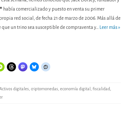
e esta semana, hemos conocido que Jack Dorsey, fundador y
de
tuits
® había comercializado y puesto en venta su primer
y
otros
propia red social, de fecha 21 de marzo de 2006. Más allá de
activos
digitales…
e que un trino sea susceptible de compraventa y…
Leer más »
Activos digitales
,
criptomonedas
,
economía digital
,
fiscalidad
,
er