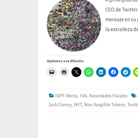
A principios d
CEO de Twitter
mensaje en su 
la extrañeza d
Ayúdanos a su difusión:
IRPF-Renta
,
IVA
,
Novedades Fiscales
Jack Dorsey
,
NFT
,
Non Fungible Tokens
,
Twitt