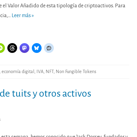
 el Valor Añadido de esta tipología de criptoactivos. Para
ncia,…
Leer más »
,
economía digital
,
IVA
,
NFT
,
Non Fungible Tokens
de tuits y otros activos
en
s
Fiscalidad
de
la
venta