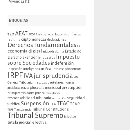
Vivencias
(12)
ETIQUETAS
AEAT
720
bitcoin
Confianza
AEDAF
arbitrariedad
criptomonedas
legítima
declaraciones
Derechos Fundamentales
DGT
economía digital
Estado de
estado de alarma
Impuesto
Derecho
exención
impuestos
sobre Sociedades
indefensión
inspección
inteligencia artificial
Intereses de demora
IRPF
jurisprudencia
IVA
Ley
General Tributaria
medidas cautelares
normas
plusvalía municipal
prescripción
antiabuso
plazos
prueba
principios tributarios
recaudación
seguridad
responsabilidad tributaria
retroacción
Suspensión
TEAC
jurídica
TEAR
TEA
Tribunal Constitucional
TJUE
Transparencia
Tribunal Supremo
tributos
tutela judicial efectiva