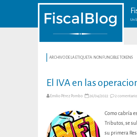
Fi
Un b
ARCHIVO DE LA ETIQUETA:
NON FUNGIBLE TOKENS
El IVA en las operacio
Emilio Pérez Pombo
26/04/2022
2 comentari
Como cabría es
Tributos, se su
su primera Reso