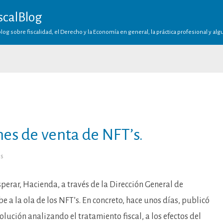
scalBlog
log sobre fiscalidad, el Derecho y la Economía en general, la práctica profesional y al
nes de venta de NFT’s.
en
os
El
IVA
en
las
perar, Hacienda, a través de la Dirección General de
operaciones
de
be a la ola de los NFT’s. En concreto, hace unos días, publicó
venta
de
lución analizando el tratamiento fiscal, a los efectos del
NFT’s.