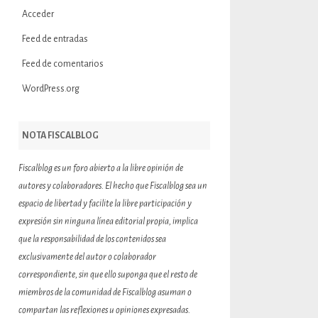
Acceder
Feed de entradas
Feed de comentarios
WordPress.org
NOTA FISCALBLOG
Fiscalblog es un foro abierto a la libre opinión de
autores y colaboradores. El hecho que Fiscalblog sea un
espacio de libertad y facilite la libre participación y
expresión sin ninguna línea editorial propia, implica
que la responsabilidad de los contenidos sea
exclusivamente del autor o colaborador
correspondiente, sin que ello suponga que el resto de
miembros de la comunidad de Fiscalblog asuman o
compartan las reflexiones u opiniones expresadas.