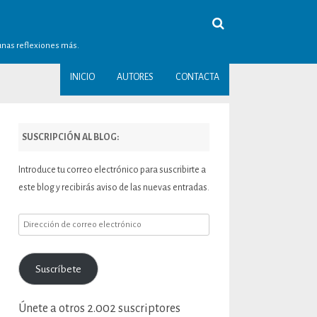
gunas reflexiones más.
INICIO
AUTORES
CONTACTA
SUSCRIPCIÓN AL BLOG:
Introduce tu correo electrónico para suscribirte a
este blog y recibirás aviso de las nuevas entradas.
Dirección
de
correo
Suscríbete
electrónico
Únete a otros 2.002 suscriptores