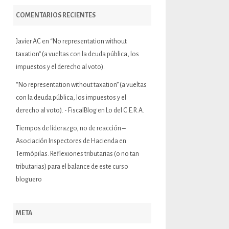
COMENTARIOS RECIENTES
Javier AC
en
“No representation without
taxation” (a vueltas con la deuda pública, los
impuestos y el derecho al voto).
“No representation without taxation” (a vueltas
con la deuda pública, los impuestos y el
derecho al voto). - FiscalBlog
en
Lo del C.E.R.A.
Tiempos de liderazgo, no de reacción –
Asociación Inspectores de Hacienda
en
Termópilas. Reflexiones tributarias (o no tan
tributarias) para el balance de este curso
bloguero
META