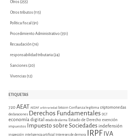
Otros
(255)
Otros tributos
(115)
Política fiscal
(91)
Procedimiento Administrativo
(351)
Recaudación
(76)
responsabilidad tributaria
(24)
Sanciones
(20)
Vivencias
(12)
ETIQUETAS
AEAT
720
criptomonedas
bitcoin
Confianza legítima
AEDAF
arbitrariedad
Derechos Fundamentales
declaraciones
DGT
economía digital
Estado de Derecho
exención
estado de alarma
Impuesto sobre Sociedades
indefensión
impuestos
IRPF
IVA
inspección
inteligencia artificial
Intereses de demora