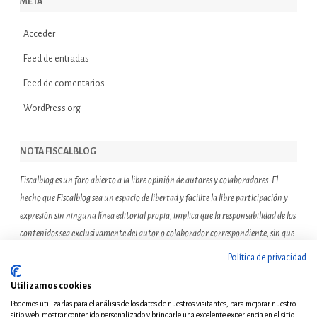
META
Acceder
Feed de entradas
Feed de comentarios
WordPress.org
NOTA FISCALBLOG
Fiscalblog es un foro abierto a la libre opinión de autores y colaboradores. El
hecho que Fiscalblog sea un espacio de libertad y facilite la libre participación y
expresión sin ninguna línea editorial propia, implica que la responsabilidad de los
contenidos sea exclusivamente del autor o colaborador correspondiente, sin que
ello suponga que el resto de miembros de la comunidad de Fiscalblog asuman o
Política de privacidad
compartan las reflexiones u opiniones expresadas.
Utilizamos cookies
Podemos utilizarlas para el análisis de los datos de nuestros visitantes, para mejorar nuestro
sitio web, mostrar contenido personalizado y brindarle una excelente experiencia en el sitio