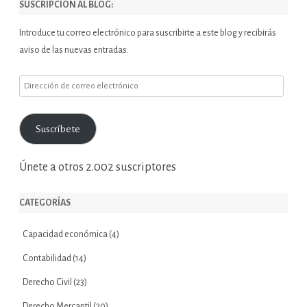
SUSCRIPCIÓN AL BLOG:
Introduce tu correo electrónico para suscribirte a este blog y recibirás
aviso de las nuevas entradas.
Dirección
de
correo
Suscríbete
electrónico
Únete a otros 2.002 suscriptores
CATEGORÍAS
Capacidad económica
(4)
Contabilidad
(14)
Derecho Civil
(23)
Derecho Mercantil
(20)