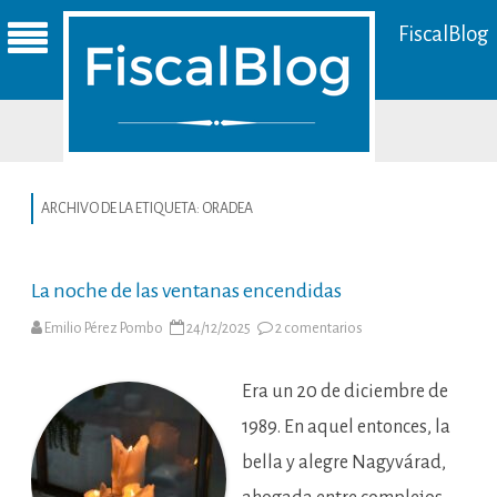
FiscalBlog
ARCHIVO DE LA ETIQUETA:
ORADEA
La noche de las ventanas encendidas
en
Emilio Pérez Pombo
24/12/2025
2 comentarios
La
noche
de
las
Era un 20 de diciembre de
ventanas
encendidas
1989. En aquel entonces, la
bella y alegre Nagyvárad,