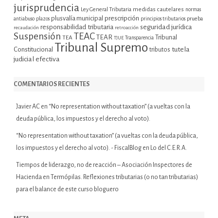
jurisprudencia
Ley General Tributaria
medidas cautelares
normas
plusvalía municipal
prescripción
prueba
antiabuso
plazos
principios tributarios
seguridad jurídica
responsabilidad tributaria
recaudación
retroacción
Suspensión
TEAC
TEAR
Tribunal
TEA
TJUE
Transparencia
Tribunal Supremo
tutela
Constitucional
tributos
judicial efectiva
COMENTARIOS RECIENTES
Javier AC
en
“No representation without taxation” (a vueltas con la
deuda pública, los impuestos y el derecho al voto).
“No representation without taxation” (a vueltas con la deuda pública,
los impuestos y el derecho al voto). - FiscalBlog
en
Lo del C.E.R.A.
Tiempos de liderazgo, no de reacción – Asociación Inspectores de
Hacienda
en
Termópilas. Reflexiones tributarias (o no tan tributarias)
para el balance de este curso bloguero