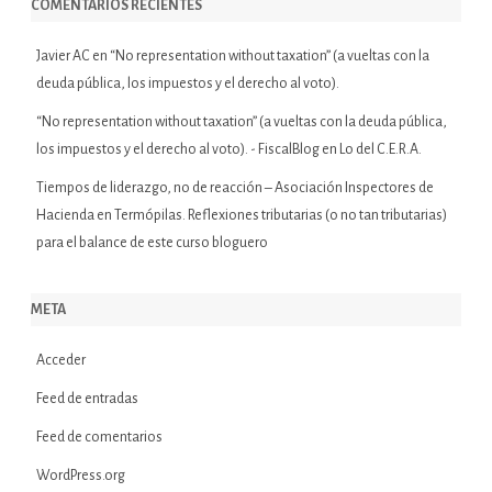
COMENTARIOS RECIENTES
Javier AC
en
“No representation without taxation” (a vueltas con la
deuda pública, los impuestos y el derecho al voto).
“No representation without taxation” (a vueltas con la deuda pública,
los impuestos y el derecho al voto). - FiscalBlog
en
Lo del C.E.R.A.
Tiempos de liderazgo, no de reacción – Asociación Inspectores de
Hacienda
en
Termópilas. Reflexiones tributarias (o no tan tributarias)
para el balance de este curso bloguero
META
Acceder
Feed de entradas
Feed de comentarios
WordPress.org