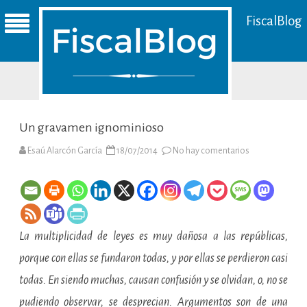
FiscalBlog
Un gravamen ignominioso
en
Esaú Alarcón García
18/07/2014
No hay comentarios
Un
gravamen
ignominioso
La multiplicidad de leyes es muy dañosa a las repúblicas,
porque con ellas se fundaron todas, y por ellas se perdieron casi
todas. En siendo muchas, causan confusión y se olvidan, o, no se
pudiendo observar, se desprecian. Argumentos son de una