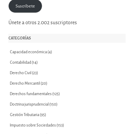
correo
Suscríbete
electrónico
Únete a otros 2.002 suscriptores
CATEGORÍAS
Capacidad económica
(4)
Contabilidad
(14)
Derecho Civil
(23)
Derecho Mercantil
(20)
Derechos fundamentales
(125)
Doctrina jurisprudencial
(150)
Gestión Tributaria
(95)
Impuesto sobre Sociedades
(153)