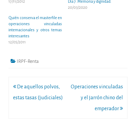
17/11/2012
Día 7. Memoria y dignidad.
20/03/2020
Quién conserva el masterfile en
operaciones vinculadas
internacionales y otros temas
interesantes
12/05/2011
IRPF-Renta
Navegación
De aquellos polvos,
Operaciones vinculadas
de
estas tasas (judiciales)
y el jarrón chino del
entradas
emperador