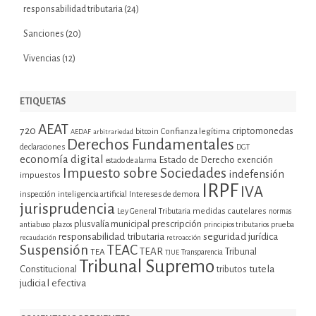
responsabilidad tributaria
(24)
Sanciones
(20)
Vivencias
(12)
ETIQUETAS
AEAT
720
criptomonedas
bitcoin
Confianza legítima
AEDAF
arbitrariedad
Derechos Fundamentales
declaraciones
DGT
economía digital
Estado de Derecho
exención
estado de alarma
Impuesto sobre Sociedades
indefensión
impuestos
IRPF
IVA
inspección
inteligencia artificial
Intereses de demora
jurisprudencia
Ley General Tributaria
medidas cautelares
normas
plusvalía municipal
prescripción
prueba
antiabuso
plazos
principios tributarios
seguridad jurídica
responsabilidad tributaria
recaudación
retroacción
Suspensión
TEAC
TEAR
Tribunal
TEA
TJUE
Transparencia
Tribunal Supremo
tutela
Constitucional
tributos
judicial efectiva