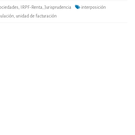
2025
ociedades
,
IRPF-Renta
,
Jurisprudencia
interposición
ulación
,
unidad de facturación