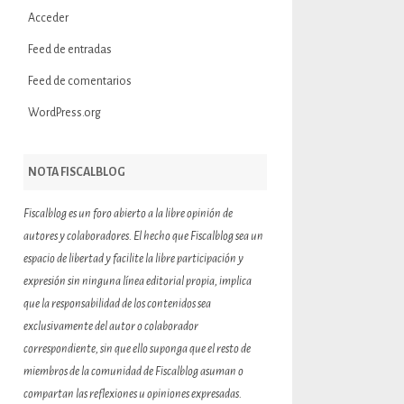
Acceder
Feed de entradas
Feed de comentarios
WordPress.org
NOTA FISCALBLOG
Fiscalblog es un foro abierto a la libre opinión de
autores y colaboradores. El hecho que Fiscalblog sea un
espacio de libertad y facilite la libre participación y
expresión sin ninguna línea editorial propia, implica
que la responsabilidad de los contenidos sea
exclusivamente del autor o colaborador
correspondiente, sin que ello suponga que el resto de
miembros de la comunidad de Fiscalblog asuman o
compartan las reflexiones u opiniones expresadas.