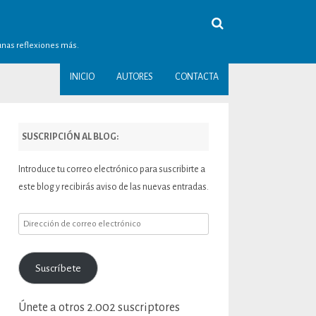
gunas reflexiones más.
INICIO
AUTORES
CONTACTA
SUSCRIPCIÓN AL BLOG:
Introduce tu correo electrónico para suscribirte a
este blog y recibirás aviso de las nuevas entradas.
Dirección
de
correo
Suscríbete
electrónico
Únete a otros 2.002 suscriptores