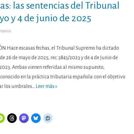
s: las sentencias del Tribunal
o y 4 de junio de 2025
en
ntarios
La
interminable
saga
jurisprudencial
Hace escasas fechas, el Tribunal Supremo ha dictado
en
torno
de 26 de mayo de 2025, rec. 3843/2023 y de 4 de junio de
a
las
7/2023. Ambas vienen referidas al mismo supuesto,
sociedades
interpuestas:
conocido en la práctica tributaria española: con el objetivo
las
sentencias
del
ar los umbrales…
Leer más »
Tribunal
Supremo
de
26
de
mayo
y
4
de
junio
de