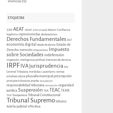
Vivencias
(12)
ETIQUETAS
AEAT
720
bitcoin
Confianza
AEDAF
arbitrariedad
criptomonedas
legítima
declaraciones
Derechos Fundamentales
DGT
economía digital
Estado de
estado de alarma
Impuesto
Derecho
exención
impuestos
sobre Sociedades
indefensión
inspección
inteligencia artificial
Intereses de demora
IRPF
jurisprudencia
IVA
Ley
General Tributaria
medidas cautelares
normas
plusvalía municipal
prescripción
antiabuso
plazos
prueba
principios tributarios
recaudación
seguridad
responsabilidad tributaria
retroacción
Suspensión
TEAC
jurídica
TEAR
TEA
Tribunal Constitucional
TJUE
Transparencia
Tribunal Supremo
tributos
tutela judicial efectiva