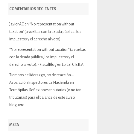
COMENTARIOS RECIENTES
Javier AC
en
“No representation without
taxation” (a vueltas con la deuda pública, los
impuestos y el derecho al voto).
“No representation without taxation” (a vueltas
con la deuda pública, los impuestos y el
derecho al voto). - FiscalBlog
en
Lo del C.E.R.A.
Tiempos de liderazgo, no de reacción –
Asociación Inspectores de Hacienda
en
Termópilas. Reflexiones tributarias (o no tan
tributarias) para el balance de este curso
bloguero
META