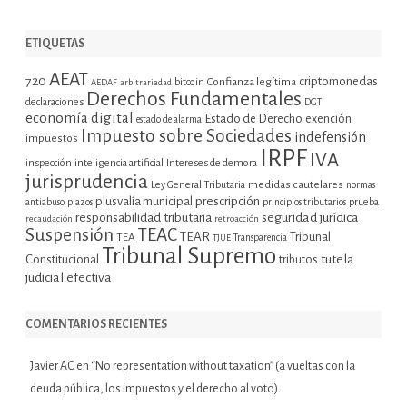
ETIQUETAS
AEAT
720
criptomonedas
bitcoin
Confianza legítima
AEDAF
arbitrariedad
Derechos Fundamentales
declaraciones
DGT
economía digital
Estado de Derecho
exención
estado de alarma
Impuesto sobre Sociedades
indefensión
impuestos
IRPF
IVA
inspección
inteligencia artificial
Intereses de demora
jurisprudencia
Ley General Tributaria
medidas cautelares
normas
plusvalía municipal
prescripción
prueba
antiabuso
plazos
principios tributarios
seguridad jurídica
responsabilidad tributaria
recaudación
retroacción
Suspensión
TEAC
TEAR
Tribunal
TEA
TJUE
Transparencia
Tribunal Supremo
tutela
Constitucional
tributos
judicial efectiva
COMENTARIOS RECIENTES
Javier AC
en
“No representation without taxation” (a vueltas con la
deuda pública, los impuestos y el derecho al voto).