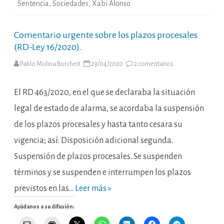
Sentencia
,
Sociedades
,
Xabi Alonso
Comentario urgente sobre los plazos procesales
(RD-Ley 16/2020).
en
Pablo Molina Borchert
29/04/2020
2 comentarios
Comentario
urgente
sobre
los
El RD 463/2020, en el que se declaraba la situación
plazos
procesales
legal de estado de alarma, se acordaba la suspensión
(RD-
Ley
de los plazos procesales y hasta tanto cesara su
16/2020).
vigencia; así: Disposición adicional segunda.
Suspensión de plazos procesales. Se suspenden
términos y se suspenden e interrumpen los plazos
previstos en las…
Leer más »
Ayúdanos a su difusión: