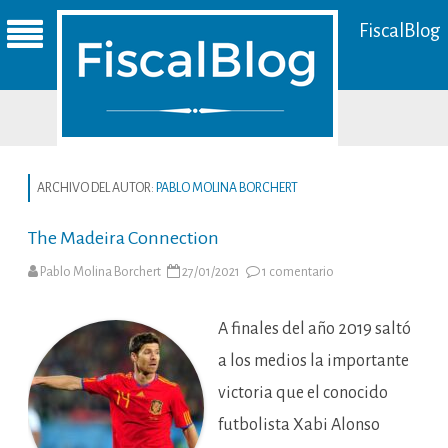
FiscalBlog
ARCHIVO DEL AUTOR:
PABLO MOLINA BORCHERT
The Madeira Connection
en
Pablo Molina Borchert
27/01/2021
1 comentario
The
Madeira
Connection
A finales del año 2019 saltó
a los medios la importante
victoria que el conocido
futbolista Xabi Alonso