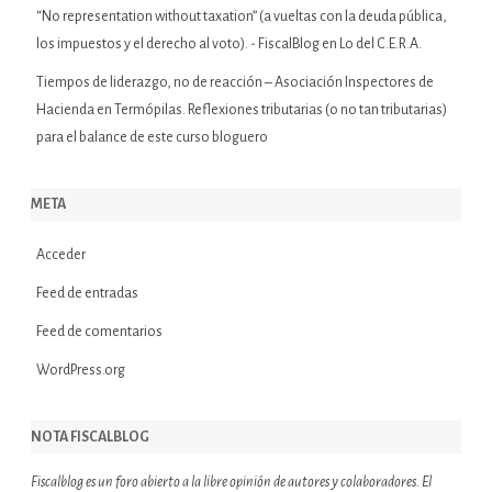
“No representation without taxation” (a vueltas con la deuda pública,
los impuestos y el derecho al voto). - FiscalBlog
en
Lo del C.E.R.A.
Tiempos de liderazgo, no de reacción – Asociación Inspectores de
Hacienda
en
Termópilas. Reflexiones tributarias (o no tan tributarias)
para el balance de este curso bloguero
META
Acceder
Feed de entradas
Feed de comentarios
WordPress.org
NOTA FISCALBLOG
Fiscalblog es un foro abierto a la libre opinión de autores y colaboradores. El