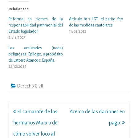
Relacionado
Reforma en ciernes de la
Artículo 81.7 LGT: el patito feo
responsabilidad patrimonial del
de las medidas cautelares
Estado legislador
11/01/2012
21/11/2025
Las amistades (nada)
peligrosas. Epílogo, a propósito
de Latorre Atance c. España
22/12/2025
Derecho Civil
Navegación
El camarote de los
Acerca de las daciones en
de
hermanos Marx o de
pago.
entradas
cómo volver loco al