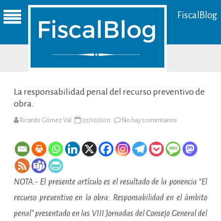
FiscalBlog
La responsabilidad penal del recurso preventivo de
obra.
en
Ricardo Gómez Val
07/10/2011
No hay comentarios
La
responsabilidad
penal
del
recurso
preventivo
de
obra.
NOTA.- El presente artículo es el resultado de la ponencia “El
recurso preventivo en la obra: Responsabilidad en el ámbito
penal” presentado en las VIII Jornadas del Consejo General del