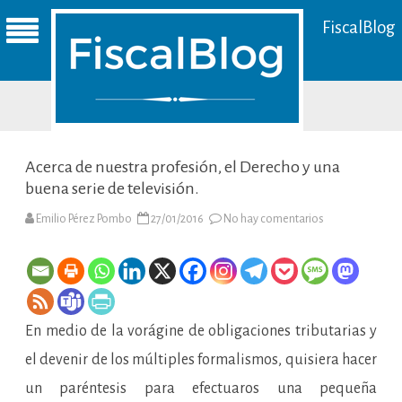
FiscalBlog
Acerca de nuestra profesión, el Derecho y una
buena serie de televisión.
en
Emilio Pérez Pombo
27/01/2016
No hay comentarios
Acerca
de
nuestra
profesión,
el
Derecho
y
una
En medio de la vorágine de obligaciones tributarias y
buena
serie
de
el devenir de los múltiples formalismos, quisiera hacer
televisión.
un paréntesis para efectuaros una pequeña