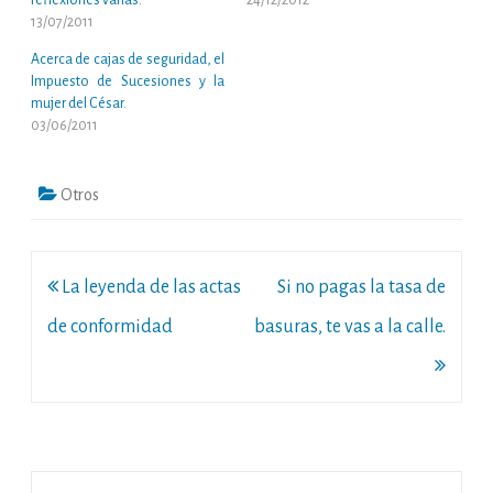
13/07/2011
Acerca de cajas de seguridad, el
Impuesto de Sucesiones y la
mujer del César.
03/06/2011
Otros
Navegación
La leyenda de las actas
Si no pagas la tasa de
de
de conformidad
basuras, te vas a la calle.
entradas