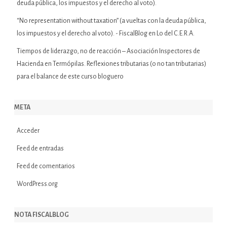
deuda pública, los impuestos y el derecho al voto).
“No representation without taxation” (a vueltas con la deuda pública,
los impuestos y el derecho al voto). - FiscalBlog
en
Lo del C.E.R.A.
Tiempos de liderazgo, no de reacción – Asociación Inspectores de
Hacienda
en
Termópilas. Reflexiones tributarias (o no tan tributarias)
para el balance de este curso bloguero
META
Acceder
Feed de entradas
Feed de comentarios
WordPress.org
NOTA FISCALBLOG