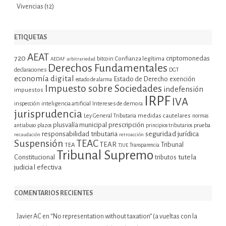
Vivencias
(12)
ETIQUETAS
AEAT
720
criptomonedas
bitcoin
Confianza legítima
AEDAF
arbitrariedad
Derechos Fundamentales
declaraciones
DGT
economía digital
Estado de Derecho
exención
estado de alarma
Impuesto sobre Sociedades
indefensión
impuestos
IRPF
IVA
inspección
inteligencia artificial
Intereses de demora
jurisprudencia
Ley General Tributaria
medidas cautelares
normas
plusvalía municipal
prescripción
prueba
antiabuso
plazos
principios tributarios
seguridad jurídica
responsabilidad tributaria
recaudación
retroacción
Suspensión
TEAC
TEAR
Tribunal
TEA
TJUE
Transparencia
Tribunal Supremo
tutela
Constitucional
tributos
judicial efectiva
COMENTARIOS RECIENTES
Javier AC
en
“No representation without taxation” (a vueltas con la