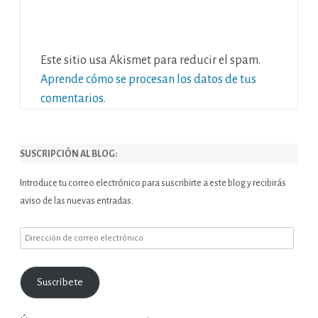
Este sitio usa Akismet para reducir el spam.
Aprende cómo se procesan los datos de tus
comentarios.
SUSCRIPCIÓN AL BLOG:
Introduce tu correo electrónico para suscribirte a este blog y recibirás
aviso de las nuevas entradas.
Dirección
de
correo
Suscríbete
electrónico