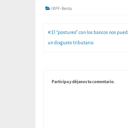
IRPF-Renta
Navegación
El “postureo” con los bancos nos pued
de
un disgusto tributario.
entradas
Participa y déjanos tu comentario.