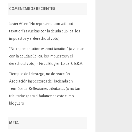
COMENTARIOS RECIENTES
Javier AC
en
“No representation without
taxation” (a vueltas con la deuda pública, los
impuestos y el derecho al voto).
“No representation without taxation” (a vueltas
con la deuda pública, los impuestos y el
derecho al voto). - FiscalBlog
en
Lo del C.E.R.A.
Tiempos de liderazgo, no de reacción –
Asociación Inspectores de Hacienda
en
Termópilas. Reflexiones tributarias (o no tan
tributarias) para el balance de este curso
bloguero
META