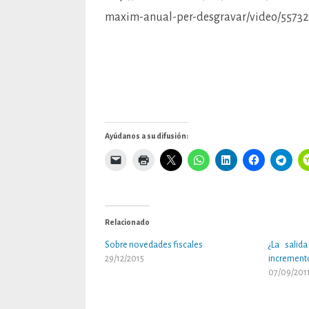
maxim-anual-per-desgravar/video/55732
Ayúdanos a su difusión:
Relacionado
Sobre novedades fiscales
¿La salid
29/12/2015
incremento
07/09/201