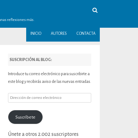
gunas reflexiones más.
INICIO
AUTORES
CONTACTA
SUSCRIPCIÓN AL BLOG:
Introduce tu correo electrónico para suscribirte a
este blog y recibirás aviso de las nuevas entradas.
Dirección
de
correo
Suscríbete
electrónico
Únete a otros 2.002 suscriptores