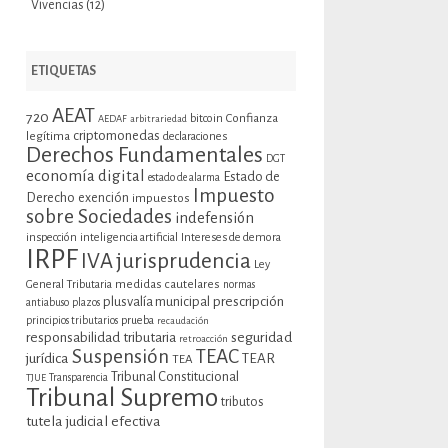
Vivencias
(12)
ETIQUETAS
AEAT
720
bitcoin
Confianza
AEDAF
arbitrariedad
criptomonedas
legítima
declaraciones
Derechos Fundamentales
DGT
economía digital
Estado de
estado de alarma
Impuesto
Derecho
exención
impuestos
sobre Sociedades
indefensión
inspección
inteligencia artificial
Intereses de demora
IRPF
jurisprudencia
IVA
Ley
General Tributaria
medidas cautelares
normas
plusvalía municipal
prescripción
antiabuso
plazos
prueba
principios tributarios
recaudación
seguridad
responsabilidad tributaria
retroacción
Suspensión
TEAC
jurídica
TEAR
TEA
Tribunal Constitucional
TJUE
Transparencia
Tribunal Supremo
tributos
tutela judicial efectiva