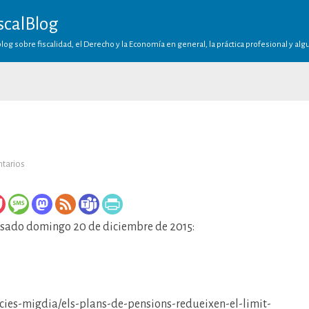
scalBlog
log sobre fiscalidad, el Derecho y la Economía en general, la práctica profesional y al
en
tarios
Planes
de
pensiones
 pasado domingo 20 de diciembre de 2015:
icies-migdia/els-plans-de-pensions-redueixen-el-limit-