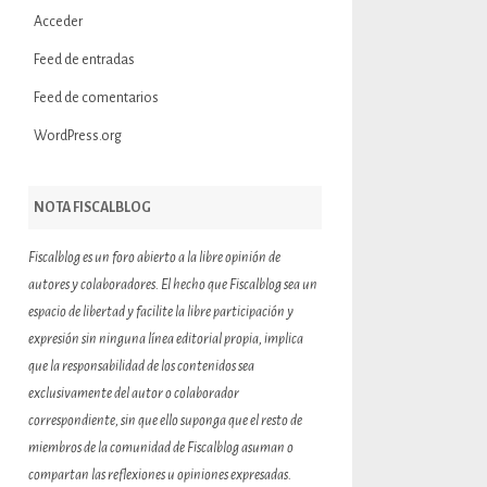
Acceder
Feed de entradas
Feed de comentarios
WordPress.org
NOTA FISCALBLOG
Fiscalblog es un foro abierto a la libre opinión de
autores y colaboradores. El hecho que Fiscalblog sea un
espacio de libertad y facilite la libre participación y
expresión sin ninguna línea editorial propia, implica
que la responsabilidad de los contenidos sea
exclusivamente del autor o colaborador
correspondiente, sin que ello suponga que el resto de
miembros de la comunidad de Fiscalblog asuman o
compartan las reflexiones u opiniones expresadas.