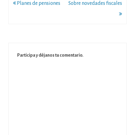
Navegación
Planes de pensiones
Sobre novedades fiscales
de
entradas
Participa y déjanos tu comentario.