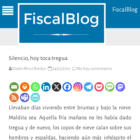
FiscalBlog
Silencio, hoy toca tregua.
en
Emilio Pérez Pombo
24/12/2015
No hay comentarios
Silencio,
hoy
toca
tregua.
Llevaban días viviendo entre brumas y bajo la nieve.
Maldita sea. Aquella fría mañana no les había dado
tregua y de nuevo, los copos de nieve caían sobre sus
hombros y espaldas, haciendo aún más inhóspito el