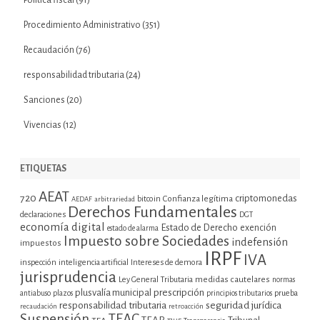
Procedimiento Administrativo
(351)
Recaudación
(76)
responsabilidad tributaria
(24)
Sanciones
(20)
Vivencias
(12)
ETIQUETAS
AEAT
720
criptomonedas
bitcoin
Confianza legítima
AEDAF
arbitrariedad
Derechos Fundamentales
declaraciones
DGT
economía digital
Estado de Derecho
exención
estado de alarma
Impuesto sobre Sociedades
indefensión
impuestos
IRPF
IVA
inspección
inteligencia artificial
Intereses de demora
jurisprudencia
Ley General Tributaria
medidas cautelares
normas
plusvalía municipal
prescripción
prueba
antiabuso
plazos
principios tributarios
seguridad jurídica
responsabilidad tributaria
recaudación
retroacción
Suspensión
TEAC