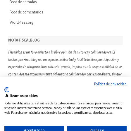
Feed de entradas
Feed de comentarios
WordPress.org
NOTA FISCALBLOG
Fiscalblog es un foro abierto a la libre opinión de autores y colaboradores. El
hecho que Fiscalblog sea un espacio de libertad y facilite la libre participación y
expresión sin ninguna línea editorial propia, implica que la responsabilidad de los
contenidos sea exclusivamente del autor o colaborador correspondiente, sin que
ello suponga que el resto de miembros de la comunidad de Fiscalblog asuman o
Política de privacidad
compartan las reflexiones u opiniones expresadas.
Utilizamos cookies
Podemos utilizarlas para el análisis de los datos de nuestros visitantes, para mejorar nuestro
sitio web, mostrar contenido personalizado y brindarle una excelente experiencia en el sitio
web. Para obtener más información sobre las cookies que utilizamos, abre los ajustes.
Aceptar todo
Rechazar