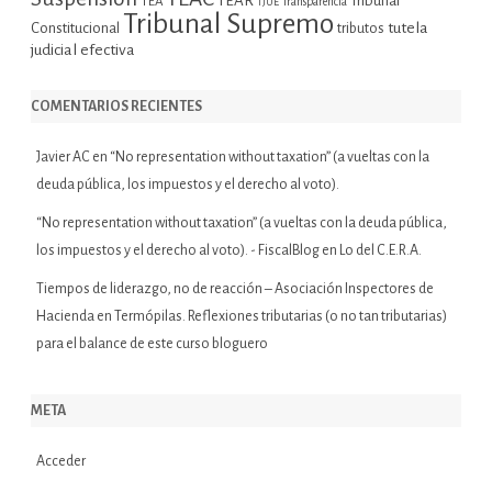
TEAR
Tribunal
TEA
TJUE
Transparencia
Tribunal Supremo
tutela
Constitucional
tributos
judicial efectiva
COMENTARIOS RECIENTES
Javier AC
en
“No representation without taxation” (a vueltas con la
deuda pública, los impuestos y el derecho al voto).
“No representation without taxation” (a vueltas con la deuda pública,
los impuestos y el derecho al voto). - FiscalBlog
en
Lo del C.E.R.A.
Tiempos de liderazgo, no de reacción – Asociación Inspectores de
Hacienda
en
Termópilas. Reflexiones tributarias (o no tan tributarias)
para el balance de este curso bloguero
META
Acceder