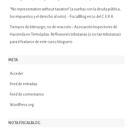
“No representation without taxation” (a vueltas con la deuda pública,
los impuestos y el derecho al voto). - FiscalBlog
en
Lo del C.E.R.A.
Tiempos de liderazgo, no de reacción – Asociación Inspectores de
Hacienda
en
Termópilas. Reflexiones tributarias (o no tan tributarias)
para el balance de este curso bloguero
META
Acceder
Feed de entradas
Feed de comentarios
WordPress.org
NOTA FISCALBLOG