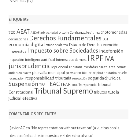
Vivencias
(12)
ETIQUETAS
AEAT
720
criptomonedas
bitcoin
Confianza legítima
AEDAF
arbitrariedad
Derechos Fundamentales
declaraciones
DGT
economía digital
Estado de Derecho
exención
estado de alarma
Impuesto sobre Sociedades
indefensión
impuestos
IRPF
IVA
inspección
inteligencia artificial
Intereses de demora
jurisprudencia
Ley General Tributaria
medidas cautelares
normas
plusvalía municipal
prescripción
prueba
antiabuso
plazos
principios tributarios
seguridad jurídica
responsabilidad tributaria
recaudación
retroacción
Suspensión
TEAC
TEAR
Tribunal
TEA
TJUE
Transparencia
Tribunal Supremo
tutela
Constitucional
tributos
judicial efectiva
COMENTARIOS RECIENTES
Javier AC
en
“No representation without taxation” (a vueltas con la
deuda pública, los impuestos y el derecho al voto).