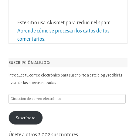
Este sitio usa Akismet para reducir el spam.
Aprende cómo se procesan los datos de tus
comentarios.
SUSCRIPCIÓN AL BLOG:
Introduce tu correo electrónico para suscribirte a este blog y recibirás
aviso de las nuevas entradas.
Dirección
de
correo
Suscríbete
electrónico
Únete a otros 2.002 suscriptores