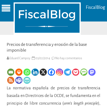
FiscalBlog
Precios de transferencia y erosión de la base
imponible
en
Eduard Campoy
03/07/2014
No hay comentarios
Precios
de
transferencia
y
erosión
de
la
base
La normativa española de precios de transferencia
imponible
basada en Directrices de la OCDE, se fundamenta en el
principio de libre concurrencia (
arm’s length
principle
),