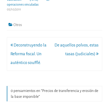
operaciones vinculadas
05/10/2011
Otros
Navegación
Deconstruyendo la
De aquellos polvos, estas
de
Reforma fiscal. Un
tasas (judiciales)
entradas
auténtico soufflé.
0 pensamientos en “
Precios de transferencia y erosión de
la base imponible
”