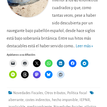
inferior a los 40 kilómetros
cuadrados y que, como
tantas veces, pese a haber
sido descubierta por un
navegante bajo pabellón español, desde hace siglos
está bajo soberanía británica. Entre sus hitos más
destacables está el haber servido como…
Leer más »
Ayúdanos a su difusión:
Novedades Fiscales
,
Otros tributos
,
Política fiscal
aberrante
,
costes indirectos
,
hecho imponible
,
IEPNR
,
inaplicable
,
medioambiente
,
Novedades fiscales
,
plástico
,