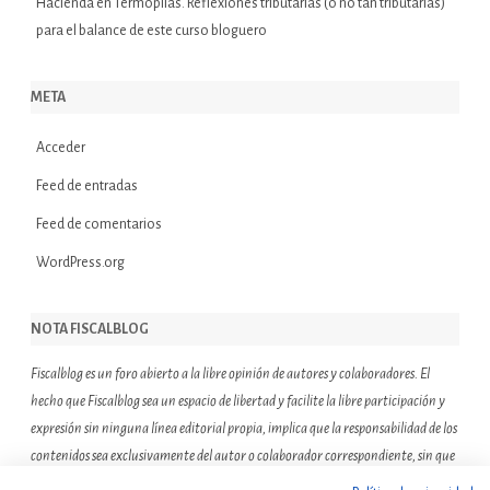
Hacienda
en
Termópilas. Reflexiones tributarias (o no tan tributarias)
para el balance de este curso bloguero
META
Acceder
Feed de entradas
Feed de comentarios
WordPress.org
NOTA FISCALBLOG
Fiscalblog es un foro abierto a la libre opinión de autores y colaboradores. El
hecho que Fiscalblog sea un espacio de libertad y facilite la libre participación y
expresión sin ninguna línea editorial propia, implica que la responsabilidad de los
contenidos sea exclusivamente del autor o colaborador correspondiente, sin que
ello suponga que el resto de miembros de la comunidad de Fiscalblog asuman o