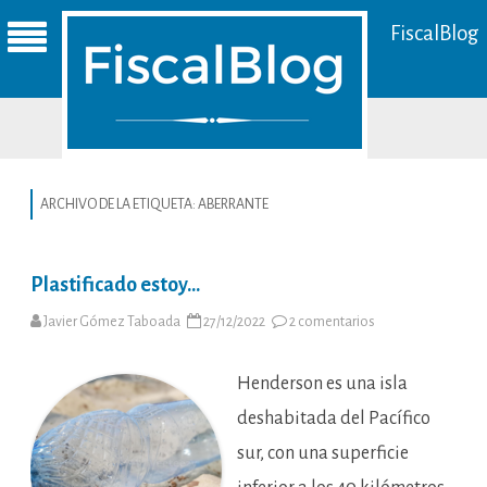
FiscalBlog
ARCHIVO DE LA ETIQUETA:
ABERRANTE
Plastificado estoy…
en
Javier Gómez Taboada
27/12/2022
2 comentarios
Plastificado
estoy…
Henderson es una isla
deshabitada del Pacífico
sur, con una superficie