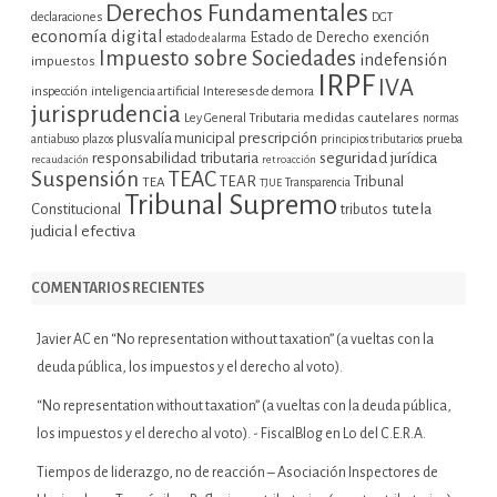
Derechos Fundamentales
declaraciones
DGT
economía digital
Estado de Derecho
exención
estado de alarma
Impuesto sobre Sociedades
indefensión
impuestos
IRPF
IVA
inspección
inteligencia artificial
Intereses de demora
jurisprudencia
Ley General Tributaria
medidas cautelares
normas
plusvalía municipal
prescripción
prueba
antiabuso
plazos
principios tributarios
seguridad jurídica
responsabilidad tributaria
recaudación
retroacción
Suspensión
TEAC
TEAR
Tribunal
TEA
TJUE
Transparencia
Tribunal Supremo
tutela
Constitucional
tributos
judicial efectiva
COMENTARIOS RECIENTES
Javier AC
en
“No representation without taxation” (a vueltas con la
deuda pública, los impuestos y el derecho al voto).
“No representation without taxation” (a vueltas con la deuda pública,
los impuestos y el derecho al voto). - FiscalBlog
en
Lo del C.E.R.A.
Tiempos de liderazgo, no de reacción – Asociación Inspectores de