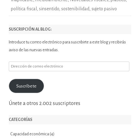
política fiscal
,
sinsentido
,
sostenibilidad
,
sujeto pasivo
SUSCRIPCIÓN AL BLOG:
Introduce tu correo electrónico para suscribirte a este blog y recibirás
aviso de las nuevas entradas.
Dirección
de
correo
Suscríbete
electrónico
Únete a otros 2.002 suscriptores
CATEGORÍAS
Capacidad económica
(4)