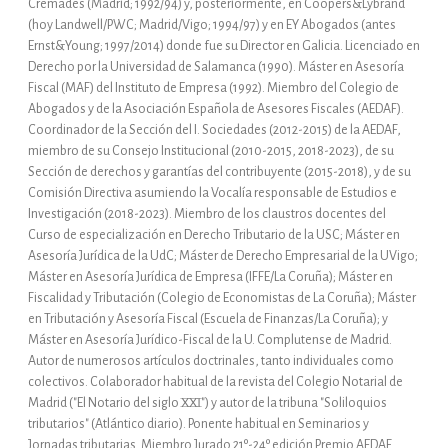
Cremades (Madrid; 1992/94) y, posteriormente, en Coopers&Lybrand
(hoy Landwell/PWC; Madrid/Vigo; 1994/97) y en EY Abogados (antes
Ernst&Young; 1997/2014) donde fue su Director en Galicia. Licenciado en
Derecho por la Universidad de Salamanca (1990). Máster en Asesoría
Fiscal (MAF) del Instituto de Empresa (1992). Miembro del Colegio de
Abogados y de la Asociación Española de Asesores Fiscales (AEDAF).
Coordinador de la Sección del I. Sociedades (2012-2015) de la AEDAF,
miembro de su Consejo Institucional (2010-2015, 2018-2023), de su
Sección de derechos y garantías del contribuyente (2015-2018), y de su
Comisión Directiva asumiendo la Vocalía responsable de Estudios e
Investigación (2018-2023). Miembro de los claustros docentes del
Curso de especialización en Derecho Tributario de la USC; Máster en
Asesoría Jurídica de la UdC; Máster de Derecho Empresarial de la UVigo;
Máster en Asesoría Jurídica de Empresa (IFFE/La Coruña); Máster en
Fiscalidad y Tributación (Colegio de Economistas de La Coruña); Máster
en Tributación y Asesoría Fiscal (Escuela de Finanzas/La Coruña); y
Máster en Asesoría Jurídico-Fiscal de la U. Complutense de Madrid.
Autor de numerosos artículos doctrinales, tanto individuales como
colectivos. Colaborador habitual de la revista del Colegio Notarial de
Madrid ("El Notario del siglo XXI") y autor de la tribuna "Soliloquios
tributarios" (Atlántico diario). Ponente habitual en Seminarios y
Jornadas tributarias. Miembro Jurado 21º-24º edición Premio AEDAF.