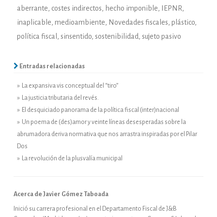
aberrante
,
costes indirectos
,
hecho imponible
,
IEPNR
,
inaplicable
,
medioambiente
,
Novedades fiscales
,
plástico
,
política fiscal
,
sinsentido
,
sostenibilidad
,
sujeto pasivo
Entradas relacionadas
» La expansiva vis conceptual del “tiro”
» La justicia tributaria del revés.
» El desquiciado panorama de la política fiscal (inter)nacional
» Un poema de (des)amor y veinte líneas desesperadas sobre la
abrumadora deriva normativa que nos arrastra inspiradas por el Pilar
Dos
» La revolución de la plusvalía municipal
Acerca de Javier Gómez Taboada
Inició su carrera profesional en el Departamento Fiscal de J&B