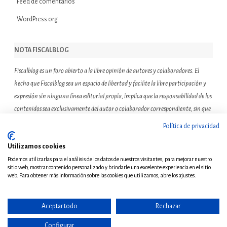
Feed de comentarios
WordPress.org
NOTA FISCALBLOG
Fiscalblog es un foro abierto a la libre opinión de autores y colaboradores. El
hecho que Fiscalblog sea un espacio de libertad y facilite la libre participación y
expresión sin ninguna línea editorial propia, implica que la responsabilidad de los
contenidos sea exclusivamente del autor o colaborador correspondiente, sin que
ello suponga que el resto de miembros de la comunidad de Fiscalblog asuman o
Política de privacidad
compartan las reflexiones u opiniones expresadas.
Utilizamos cookies
Podemos utilizarlas para el análisis de los datos de nuestros visitantes, para mejorar nuestro
sitio web, mostrar contenido personalizado y brindarle una excelente experiencia en el sitio
web. Para obtener más información sobre las cookies que utilizamos, abre los ajustes.
Aceptar todo
Rechazar
© Copyright 2011 - Todos
los derechos reservados
Configurar