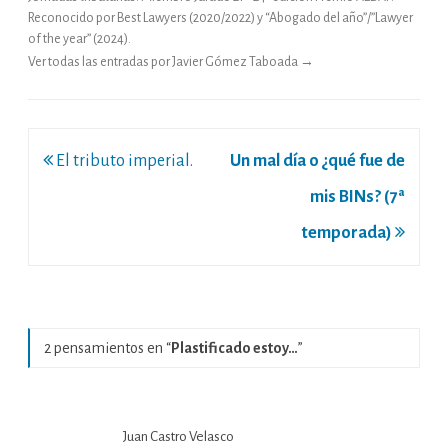
Reconocido por Best Lawyers (2020/2022) y “Abogado del año”/”Lawyer
of the year” (2024).
Ver todas las entradas por Javier Gómez Taboada
→
Navegación
El tributo imperial.
Un mal día o ¿qué fue de
de
mis BINs? (7ª
entradas
temporada)
2 pensamientos en “
Plastificado estoy…
”
Juan Castro Velasco