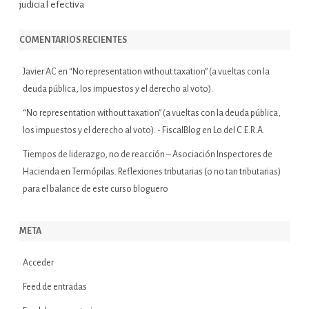
judicial efectiva
COMENTARIOS RECIENTES
Javier AC
en
“No representation without taxation” (a vueltas con la
deuda pública, los impuestos y el derecho al voto).
“No representation without taxation” (a vueltas con la deuda pública,
los impuestos y el derecho al voto). - FiscalBlog
en
Lo del C.E.R.A.
Tiempos de liderazgo, no de reacción – Asociación Inspectores de
Hacienda
en
Termópilas. Reflexiones tributarias (o no tan tributarias)
para el balance de este curso bloguero
META
Acceder
Feed de entradas