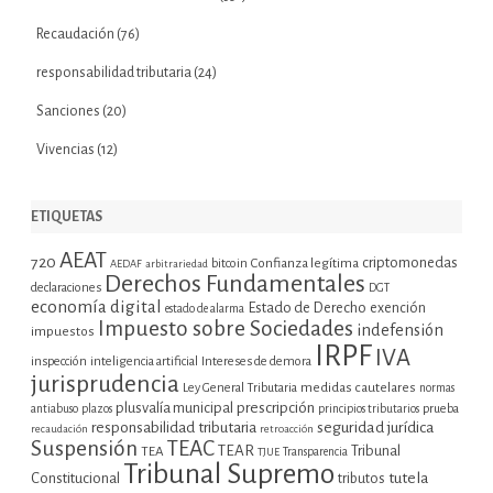
Recaudación
(76)
responsabilidad tributaria
(24)
Sanciones
(20)
Vivencias
(12)
ETIQUETAS
AEAT
720
criptomonedas
bitcoin
Confianza legítima
AEDAF
arbitrariedad
Derechos Fundamentales
declaraciones
DGT
economía digital
Estado de Derecho
exención
estado de alarma
Impuesto sobre Sociedades
indefensión
impuestos
IRPF
IVA
inspección
inteligencia artificial
Intereses de demora
jurisprudencia
Ley General Tributaria
medidas cautelares
normas
plusvalía municipal
prescripción
prueba
antiabuso
plazos
principios tributarios
seguridad jurídica
responsabilidad tributaria
recaudación
retroacción
Suspensión
TEAC
TEAR
Tribunal
TEA
TJUE
Transparencia
Tribunal Supremo
tutela
Constitucional
tributos