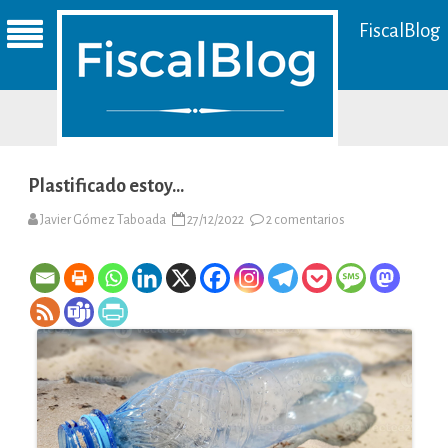
FiscalBlog
Plastificado estoy…
en
Javier Gómez Taboada
27/12/2022
2 comentarios
Plastificado
estoy…