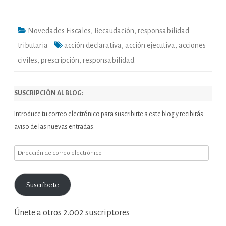
reforma
normativa.
Novedades Fiscales
,
Recaudación
,
responsabilidad
tributaria
acción declarativa
,
acción ejecutiva
,
acciones
civiles
,
prescripción
,
responsabilidad
SUSCRIPCIÓN AL BLOG:
Introduce tu correo electrónico para suscribirte a este blog y recibirás
aviso de las nuevas entradas.
Dirección
de
correo
Suscríbete
electrónico
Únete a otros 2.002 suscriptores