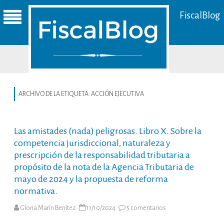
FiscalBlog
ARCHIVO DE LA ETIQUETA:
ACCIÓN EJECUTIVA
Las amistades (nada) peligrosas. Libro X. Sobre la
competencia jurisdiccional, naturaleza y
prescripción de la responsabilidad tributaria a
propósito de la nota de la Agencia Tributaria de
mayo de 2024 y la propuesta de reforma
normativa.
en
Gloria Marín Benítez
11/10/2024
5 comentarios
Las
amistades