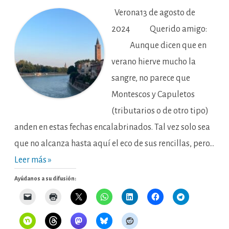
(nada)
peligrosas.
Verona13 de agosto de
Libro
X.
2024 Querido amigo:
Sobre
la
Aunque dicen que en
competencia
jurisdiccional,
verano hierve mucho la
naturaleza
y
prescripción
sangre, no parece que
de
la
Montescos y Capuletos
responsabilidad
tributaria
(tributarios o de otro tipo)
a
propósito
de
anden en estas fechas encalabrinados. Tal vez solo sea
la
nota
que no alcanza hasta aquí el eco de sus rencillas, pero…
de
la
Leer más »
Agencia
Tributaria
de
Ayúdanos a su difusión:
mayo
de
2024
y
la
propuesta
de