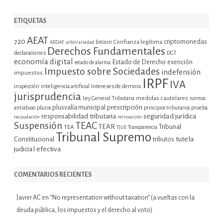
ETIQUETAS
AEAT
720
criptomonedas
bitcoin
Confianza legítima
AEDAF
arbitrariedad
Derechos Fundamentales
declaraciones
DGT
economía digital
Estado de Derecho
exención
estado de alarma
Impuesto sobre Sociedades
indefensión
impuestos
IRPF
IVA
inspección
inteligencia artificial
Intereses de demora
jurisprudencia
Ley General Tributaria
medidas cautelares
normas
plusvalía municipal
prescripción
prueba
antiabuso
plazos
principios tributarios
seguridad jurídica
responsabilidad tributaria
recaudación
retroacción
Suspensión
TEAC
TEAR
Tribunal
TEA
TJUE
Transparencia
Tribunal Supremo
tutela
Constitucional
tributos
judicial efectiva
COMENTARIOS RECIENTES
Javier AC
en
“No representation without taxation” (a vueltas con la
deuda pública, los impuestos y el derecho al voto).