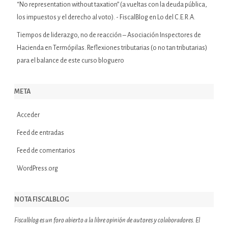
“No representation without taxation” (a vueltas con la deuda pública,
los impuestos y el derecho al voto). - FiscalBlog
en
Lo del C.E.R.A.
Tiempos de liderazgo, no de reacción – Asociación Inspectores de
Hacienda
en
Termópilas. Reflexiones tributarias (o no tan tributarias)
para el balance de este curso bloguero
META
Acceder
Feed de entradas
Feed de comentarios
WordPress.org
NOTA FISCALBLOG
Fiscalblog es un foro abierto a la libre opinión de autores y colaboradores. El