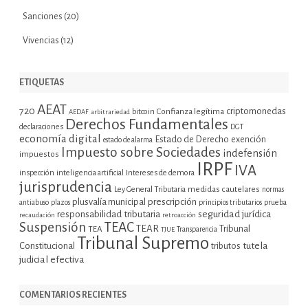
Sanciones
(20)
Vivencias
(12)
ETIQUETAS
AEAT
720
criptomonedas
bitcoin
Confianza legítima
AEDAF
arbitrariedad
Derechos Fundamentales
declaraciones
DGT
economía digital
Estado de Derecho
exención
estado de alarma
Impuesto sobre Sociedades
indefensión
impuestos
IRPF
IVA
inspección
inteligencia artificial
Intereses de demora
jurisprudencia
Ley General Tributaria
medidas cautelares
normas
plusvalía municipal
prescripción
prueba
antiabuso
plazos
principios tributarios
seguridad jurídica
responsabilidad tributaria
recaudación
retroacción
Suspensión
TEAC
TEAR
Tribunal
TEA
TJUE
Transparencia
Tribunal Supremo
tutela
Constitucional
tributos
judicial efectiva
COMENTARIOS RECIENTES