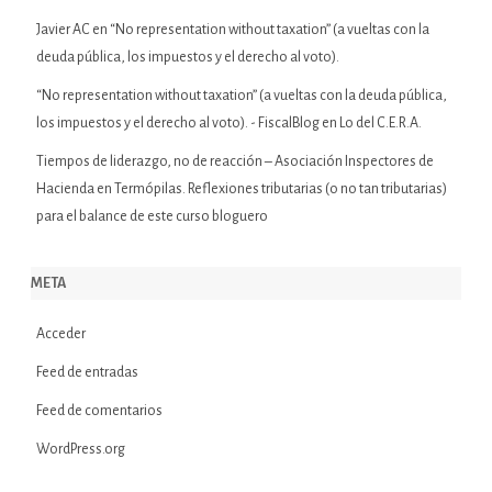
Javier AC
en
“No representation without taxation” (a vueltas con la
deuda pública, los impuestos y el derecho al voto).
“No representation without taxation” (a vueltas con la deuda pública,
los impuestos y el derecho al voto). - FiscalBlog
en
Lo del C.E.R.A.
Tiempos de liderazgo, no de reacción – Asociación Inspectores de
Hacienda
en
Termópilas. Reflexiones tributarias (o no tan tributarias)
para el balance de este curso bloguero
META
Acceder
Feed de entradas
Feed de comentarios
WordPress.org