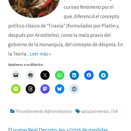
el
curioso fenómeno por el
gobierno
despótico.
que, diferenció el concepto
político clásico de “Tiranía” (formulados por Platón y,
después por Aristóteles), como la mala praxis del
gobierno de la monarquía, del concepto de déspota. En
la Teoría…
Leer más »
Ayúdanos a su difusión:
Procedimiento Administrativo
aplazamientos
,
IVA
El nuevo Real Decreto-ley 3/2016 de medidas