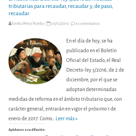
tributarias para recaudar, recaudar y, de paso,
recaudar.
en
Emilio Pérez Pombo
03/12/2016
6 comentarios
El
nuevo
Real
Decreto-
En el día de hoy, se ha
ley
3/2016
publicado en el Boletín
de
medidas
Oficial del Estado, el Real
tributarias
para
Decreto-ley 3/2016, de 2 de
recaudar,
recaudar
y,
diciembre, por el que se
de
paso,
adoptan determinadas
recaudar.
medidas de reforma en el ámbito tributario que, con
carácter general, entrarán en vigor el próximo 1 de
enero de 2017. Como…
Leer más »
Ayúdanos a su difusión: