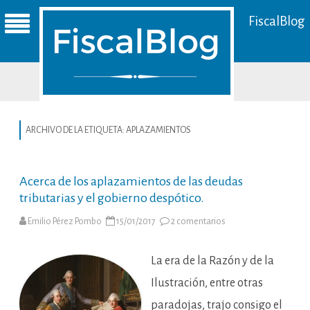
FiscalBlog
ARCHIVO DE LA ETIQUETA:
APLAZAMIENTOS
Acerca de los aplazamientos de las deudas
tributarias y el gobierno despótico.
en
Emilio Pérez Pombo
15/01/2017
2 comentarios
Acerca
de
los
aplazamientos
La era de la Razón y de la
de
las
Ilustración, entre otras
deudas
tributarias
paradojas, trajo consigo el
y