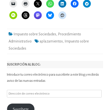
Impuesto sobre Sociedades
,
Procedimiento
Administrativo
aplazamientos
,
Impuesto sobre
Sociedades
SUSCRIPCIÓN AL BLOG:
Introduce tu correo electrónico para suscribirte a este blog y recibirás
aviso de las nuevas entradas.
Dirección
de
correo
Suscríbete