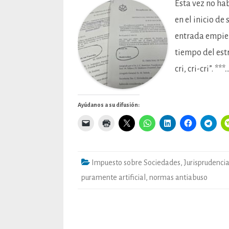
Esta vez no ha
en el inicio de
entrada empiez
tiempo del estr
cri, cri-cri”. ***
Ayúdanos a su difusión:
Impuesto sobre Sociedades
,
Jurisprudenci
puramente artificial
,
normas antiabuso