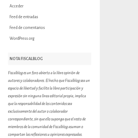
Acceder
Feed de entradas
Feed de comentarios
WordPress.org
NOTA FISCALBLOG
Fiscalblog es un foro abierto a la libre opinión de
autores y colaboradores. El hecho que Fiscalblog sea un
espacio de libertad y facilite la libre participación y
expresión sin ninguna línea editorial propia, implica
que la responsabilidad de los contenidos sea
exclusivamente del autor o colaborador
correspondiente, sin que ello suponga que el resto de
miembros de la comunidad de Fiscalblog asuman o
compartan las reflexiones u opiniones expresadas.