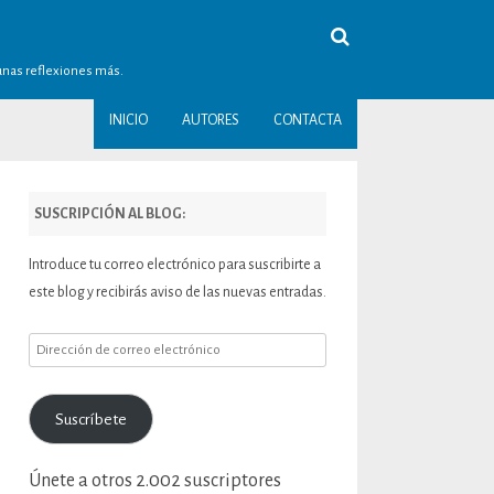
gunas reflexiones más.
INICIO
AUTORES
CONTACTA
SUSCRIPCIÓN AL BLOG:
Introduce tu correo electrónico para suscribirte a
este blog y recibirás aviso de las nuevas entradas.
Dirección
de
correo
Suscríbete
electrónico
Únete a otros 2.002 suscriptores