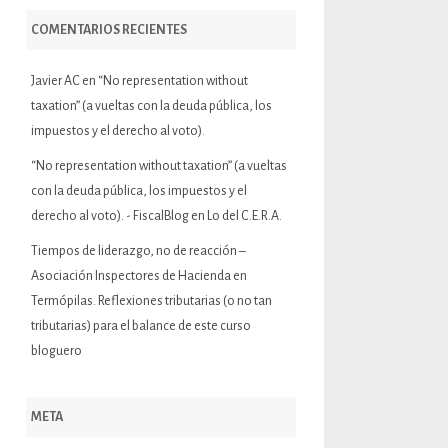
COMENTARIOS RECIENTES
Javier AC
en
“No representation without
taxation” (a vueltas con la deuda pública, los
impuestos y el derecho al voto).
“No representation without taxation” (a vueltas
con la deuda pública, los impuestos y el
derecho al voto). - FiscalBlog
en
Lo del C.E.R.A.
Tiempos de liderazgo, no de reacción –
Asociación Inspectores de Hacienda
en
Termópilas. Reflexiones tributarias (o no tan
tributarias) para el balance de este curso
bloguero
META