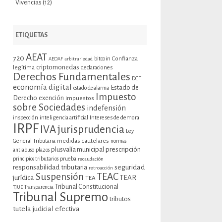
Vivencias
(12)
ETIQUETAS
AEAT
720
bitcoin
Confianza
AEDAF
arbitrariedad
criptomonedas
legítima
declaraciones
Derechos Fundamentales
DGT
economía digital
Estado de
estado de alarma
Impuesto
Derecho
exención
impuestos
sobre Sociedades
indefensión
inspección
inteligencia artificial
Intereses de demora
IRPF
jurisprudencia
IVA
Ley
General Tributaria
medidas cautelares
normas
plusvalía municipal
prescripción
antiabuso
plazos
prueba
principios tributarios
recaudación
seguridad
responsabilidad tributaria
retroacción
Suspensión
TEAC
jurídica
TEAR
TEA
Tribunal Constitucional
TJUE
Transparencia
Tribunal Supremo
tributos
tutela judicial efectiva