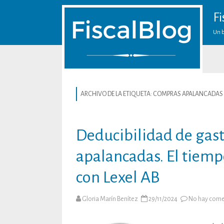
Fi
Un b
ARCHIVO DE LA ETIQUETA:
COMPRAS APALANCADAS
Deducibilidad de gast
apalancadas. El tiemp
con Lexel AB
Gloria Marín Benítez
29/11/2024
No hay come