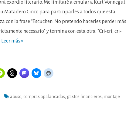
financieros
brá exordio literario. Me limitaré a emular a Kurt Vonnegut
en
compras
 su Matadero Cinco para participarles a todos que esta
apalancadas.
El
a con la frase “Escuchen: No pretendo hacerles perder más
tiempo
perdido
ictamente necesario” y termina con esta otra: “Cri-cri, cri-
en
comparar
X,
…
Leer más »
B.V.
con
Lexel
AB
a
abuso
,
compras apalancadas
,
gastos financieros
,
montaje