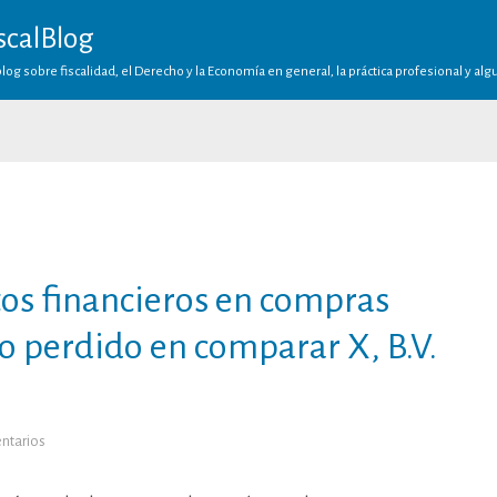
scalBlog
log sobre fiscalidad, el Derecho y la Economía en general, la práctica profesional y al
os financieros en compras
o perdido en comparar X, B.V.
en
ntarios
Deducibilidad
de
gastos