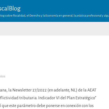
scalBlog
log sobre fiscalidad, el Derecho y la Economía en general, la práctica profesional y al
en
rios
Pleitos
tengas…
na, la Newsletter 27/2022 (en adelante, NL) de la AEAT
flictividad tributaria. Indicador VI del Plan Estratégico”
así que este parámetro debe ponerse en conexión con los