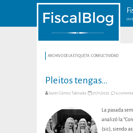
Fi
Un b
ARCHIVO DE LA ETIQUETA:
CONFLICTIVIDAD
Pleitos tengas…
Javier Gómez Taboada
01/11/2022
4 comenta
La pasada sema
analizó la “Con
(sic), siendo 