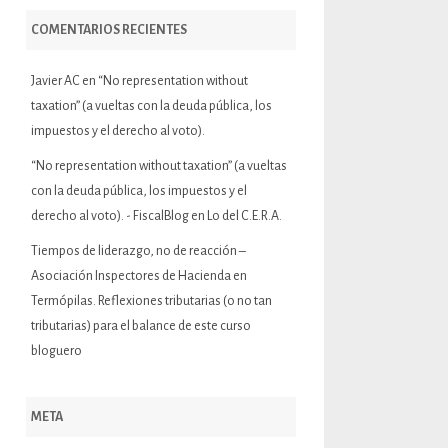
COMENTARIOS RECIENTES
Javier AC
en
“No representation without
taxation” (a vueltas con la deuda pública, los
impuestos y el derecho al voto).
“No representation without taxation” (a vueltas
con la deuda pública, los impuestos y el
derecho al voto). - FiscalBlog
en
Lo del C.E.R.A.
Tiempos de liderazgo, no de reacción –
Asociación Inspectores de Hacienda
en
Termópilas. Reflexiones tributarias (o no tan
tributarias) para el balance de este curso
bloguero
META