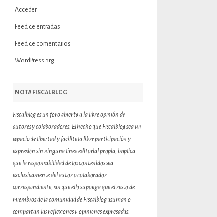
Acceder
Feed de entradas
Feed de comentarios
WordPress.org
NOTA FISCALBLOG
Fiscalblog es un foro abierto a la libre opinión de
autores y colaboradores. El hecho que Fiscalblog sea un
espacio de libertad y facilite la libre participación y
expresión sin ninguna línea editorial propia, implica
que la responsabilidad de los contenidos sea
exclusivamente del autor o colaborador
correspondiente, sin que ello suponga que el resto de
miembros de la comunidad de Fiscalblog asuman o
compartan las reflexiones u opiniones expresadas.