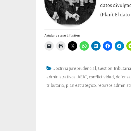
datos divulgad
(Plan). El dato
Ayúdanos a su difusión:
Doctrina jurisprudencial
,
Gestión Tributari
administrativos
,
AEAT
,
conflictividad
,
defensa 
tributaria
,
plan estrategico
,
recursos administ