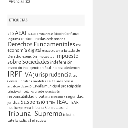
Vivencias
(12)
ETIQUETAS
AEAT
720
bitcoin
Confianza
AEDAF
arbitrariedad
criptomonedas
legítima
declaraciones
Derechos Fundamentales
DGT
economía digital
Estado de
estado de alarma
Impuesto
Derecho
exención
impuestos
sobre Sociedades
indefensión
inspección
inteligencia artificial
Intereses de demora
IRPF
jurisprudencia
IVA
Ley
General Tributaria
medidas cautelares
normas
plusvalía municipal
prescripción
antiabuso
plazos
prueba
principios tributarios
recaudación
seguridad
responsabilidad tributaria
retroacción
Suspensión
TEAC
jurídica
TEAR
TEA
Tribunal Constitucional
TJUE
Transparencia
Tribunal Supremo
tributos
tutela judicial efectiva