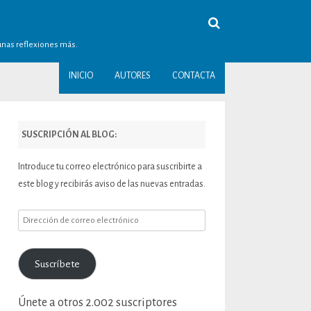
gunas reflexiones más.
INICIO
AUTORES
CONTACTA
SUSCRIPCIÓN AL BLOG:
Introduce tu correo electrónico para suscribirte a
este blog y recibirás aviso de las nuevas entradas.
Dirección
de
correo
Suscríbete
electrónico
Únete a otros 2.002 suscriptores