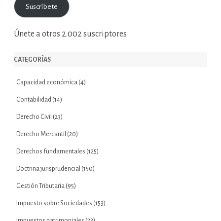
Suscríbete
electrónico
Únete a otros 2.002 suscriptores
CATEGORÍAS
Capacidad económica
(4)
Contabilidad
(14)
Derecho Civil
(23)
Derecho Mercantil
(20)
Derechos fundamentales
(125)
Doctrina jurisprudencial
(150)
Gestión Tributaria
(95)
Impuesto sobre Sociedades
(153)
Impuestos patrimoniales
(23)