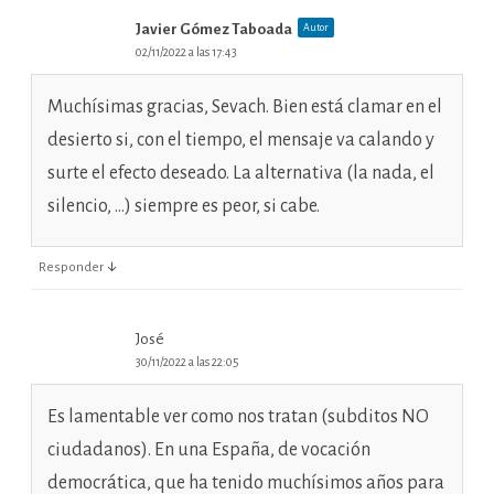
Javier Gómez Taboada
Autor
02/11/2022 a las 17:43
Muchísimas gracias, Sevach. Bien está clamar en el
desierto si, con el tiempo, el mensaje va calando y
surte el efecto deseado. La alternativa (la nada, el
silencio, …) siempre es peor, si cabe.
↓
Responder
José
30/11/2022 a las 22:05
Es lamentable ver como nos tratan (subditos NO
ciudadanos). En una España, de vocación
democrática, que ha tenido muchísimos años para