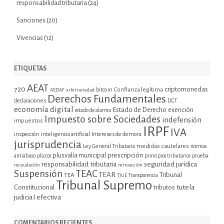
responsabilidad tributaria
(24)
Sanciones
(20)
Vivencias
(12)
ETIQUETAS
AEAT
720
criptomonedas
bitcoin
Confianza legítima
AEDAF
arbitrariedad
Derechos Fundamentales
declaraciones
DGT
economía digital
Estado de Derecho
exención
estado de alarma
Impuesto sobre Sociedades
indefensión
impuestos
IRPF
IVA
inspección
inteligencia artificial
Intereses de demora
jurisprudencia
Ley General Tributaria
medidas cautelares
normas
plusvalía municipal
prescripción
prueba
antiabuso
plazos
principios tributarios
seguridad jurídica
responsabilidad tributaria
recaudación
retroacción
Suspensión
TEAC
TEAR
Tribunal
TEA
TJUE
Transparencia
Tribunal Supremo
tutela
Constitucional
tributos
judicial efectiva
COMENTARIOS RECIENTES