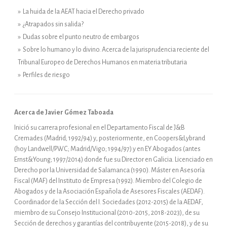
» La huida de la AEAT hacia el Derecho privado
» ¿Atrapados sin salida?
» Dudas sobre el punto neutro de embargos
» Sobre lo humano y lo divino. Acerca de la jurisprudencia reciente del
Tribunal Europeo de Derechos Humanos en materia tributaria
» Perfiles de riesgo
Acerca de Javier Gómez Taboada
Inició su carrera profesional en el Departamento Fiscal de J&B
Cremades (Madrid; 1992/94) y, posteriormente, en Coopers&Lybrand
(hoy Landwell/PWC; Madrid/Vigo; 1994/97) y en EY Abogados (antes
Ernst&Young; 1997/2014) donde fue su Director en Galicia. Licenciado en
Derecho por la Universidad de Salamanca (1990). Máster en Asesoría
Fiscal (MAF) del Instituto de Empresa (1992). Miembro del Colegio de
Abogados y de la Asociación Española de Asesores Fiscales (AEDAF).
Coordinador de la Sección del I. Sociedades (2012-2015) de la AEDAF,
miembro de su Consejo Institucional (2010-2015, 2018-2023), de su
Sección de derechos y garantías del contribuyente (2015-2018), y de su