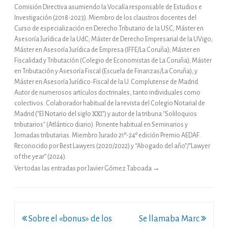
Comisión Directiva asumiendo la Vocalía responsable de Estudios e
Investigación (2018-2023). Miembro de los claustros docentes del
Curso de especialización en Derecho Tributario de la USC; Máster en
Asesoría Jurídica de la UdC; Máster de Derecho Empresarial de la UVigo;
Máster en Asesoría Jurídica de Empresa (IFFE/La Coruña); Máster en
Fiscalidad y Tributación (Colegio de Economistas de La Coruña); Máster
en Tributación y Asesoría Fiscal (Escuela de Finanzas/La Coruña); y
Máster en Asesoría Jurídico-Fiscal de la U. Complutense de Madrid.
Autor de numerosos artículos doctrinales, tanto individuales como
colectivos. Colaborador habitual de la revista del Colegio Notarial de
Madrid ("El Notario del siglo XXI") y autor de la tribuna "Soliloquios
tributarios" (Atlántico diario). Ponente habitual en Seminarios y
Jornadas tributarias. Miembro Jurado 21º-24º edición Premio AEDAF.
Reconocido por Best Lawyers (2020/2022) y “Abogado del año”/”Lawyer
of the year” (2024).
Ver todas las entradas por Javier Gómez Taboada
→
Navegación
Sobre el «bonus» de los
Se llamaba Marc