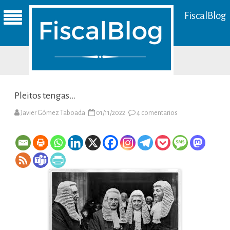
FiscalBlog
Pleitos tengas…
en
Javier Gómez Taboada
01/11/2022
4 comentarios
Pleitos
tengas…