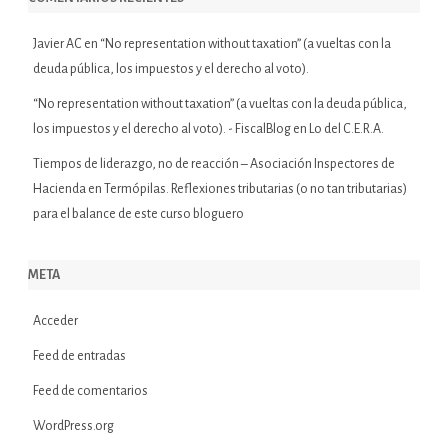
Javier AC
en
“No representation without taxation” (a vueltas con la
deuda pública, los impuestos y el derecho al voto).
“No representation without taxation” (a vueltas con la deuda pública,
los impuestos y el derecho al voto). - FiscalBlog
en
Lo del C.E.R.A.
Tiempos de liderazgo, no de reacción – Asociación Inspectores de
Hacienda
en
Termópilas. Reflexiones tributarias (o no tan tributarias)
para el balance de este curso bloguero
META
Acceder
Feed de entradas
Feed de comentarios
WordPress.org