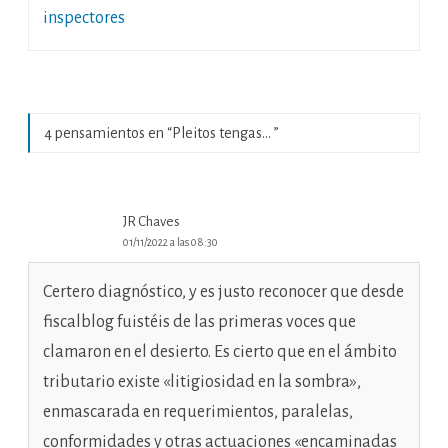
de
inspectores
entradas
4 pensamientos en “
Pleitos tengas…
”
JR Chaves
01/11/2022 a las 08:30
Certero diagnóstico, y es justo reconocer que desde
fiscalblog fuistéis de las primeras voces que
clamaron en el desierto. Es cierto que en el ámbito
tributario existe «litigiosidad en la sombra»,
enmascarada en requerimientos, paralelas,
conformidades y otras actuaciones «encaminadas