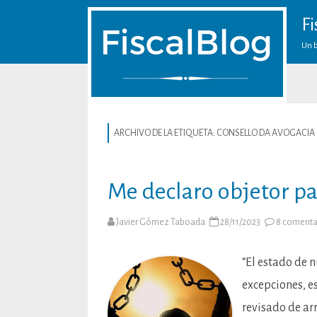
Fi
Un b
ARCHIVO DE LA ETIQUETA:
CONSELLO DA AVOGACIA
Me declaro objetor pa
Javier Gómez Taboada
28/11/2023
8 comenta
“El estado de 
excepciones, e
revisado de arr