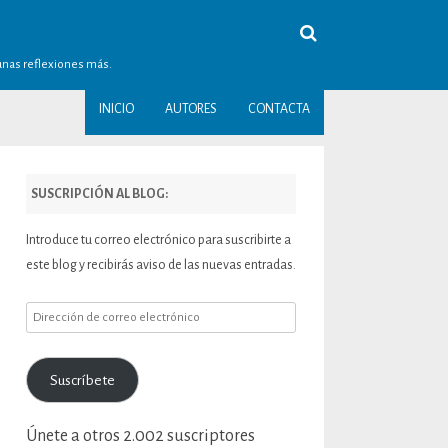
gunas reflexiones más.
INICIO
AUTORES
CONTACTA
SUSCRIPCIÓN AL BLOG:
Introduce tu correo electrónico para suscribirte a
este blog y recibirás aviso de las nuevas entradas.
Dirección
de
correo
Suscríbete
electrónico
Únete a otros 2.002 suscriptores