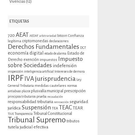
Vivencias
(12)
ETIQUETAS
AEAT
720
bitcoin
Confianza
AEDAF
arbitrariedad
criptomonedas
legítima
declaraciones
Derechos Fundamentales
DGT
economía digital
Estado de
estado de alarma
Impuesto
Derecho
exención
impuestos
sobre Sociedades
indefensión
inspección
inteligencia artificial
Intereses de demora
IRPF
jurisprudencia
IVA
Ley
General Tributaria
medidas cautelares
normas
plusvalía municipal
prescripción
antiabuso
plazos
prueba
principios tributarios
recaudación
seguridad
responsabilidad tributaria
retroacción
Suspensión
TEAC
jurídica
TEAR
TEA
Tribunal Constitucional
TJUE
Transparencia
Tribunal Supremo
tributos
tutela judicial efectiva