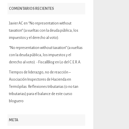
COMENTARIOS RECIENTES
Javier AC
en
“No representation without
taxation” (a vueltas con la deuda pública, los
impuestos y el derecho al voto).
“No representation without taxation” (a vueltas
con la deuda pública, los impuestos y el
derecho al voto). - FiscalBlog
en
Lo del C.E.R.A.
Tiempos de liderazgo, no de reacción –
Asociación Inspectores de Hacienda
en
Termópilas. Reflexiones tributarias (o no tan
tributarias) para el balance de este curso
bloguero
META