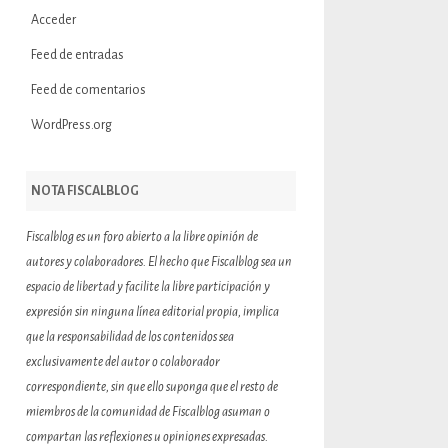
Acceder
Feed de entradas
Feed de comentarios
WordPress.org
NOTA FISCALBLOG
Fiscalblog es un foro abierto a la libre opinión de
autores y colaboradores. El hecho que Fiscalblog sea un
espacio de libertad y facilite la libre participación y
expresión sin ninguna línea editorial propia, implica
que la responsabilidad de los contenidos sea
exclusivamente del autor o colaborador
correspondiente, sin que ello suponga que el resto de
miembros de la comunidad de Fiscalblog asuman o
compartan las reflexiones u opiniones expresadas.