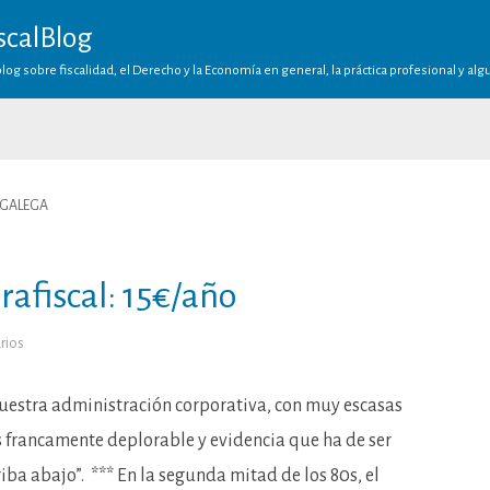
scalBlog
log sobre fiscalidad, el Derecho y la Economía en general, la práctica profesional y al
 GALEGA
rafiscal: 15€/año
en
rios
Me
declaro
objetor
parafiscal:
nuestra administración corporativa, con muy escasas
15€/año
s francamente deplorable y evidencia que ha de ser
iba abajo”. *** En la segunda mitad de los 80s, el