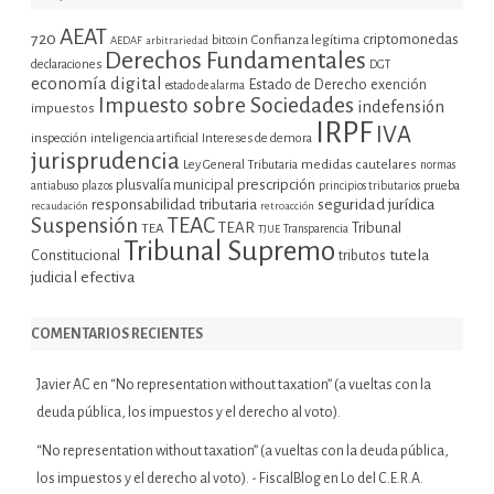
AEAT
720
criptomonedas
bitcoin
Confianza legítima
AEDAF
arbitrariedad
Derechos Fundamentales
declaraciones
DGT
economía digital
Estado de Derecho
exención
estado de alarma
Impuesto sobre Sociedades
indefensión
impuestos
IRPF
IVA
inspección
inteligencia artificial
Intereses de demora
jurisprudencia
Ley General Tributaria
medidas cautelares
normas
plusvalía municipal
prescripción
prueba
antiabuso
plazos
principios tributarios
seguridad jurídica
responsabilidad tributaria
recaudación
retroacción
Suspensión
TEAC
TEAR
Tribunal
TEA
TJUE
Transparencia
Tribunal Supremo
tutela
Constitucional
tributos
judicial efectiva
COMENTARIOS RECIENTES
Javier AC
en
“No representation without taxation” (a vueltas con la
deuda pública, los impuestos y el derecho al voto).
“No representation without taxation” (a vueltas con la deuda pública,
los impuestos y el derecho al voto). - FiscalBlog
en
Lo del C.E.R.A.