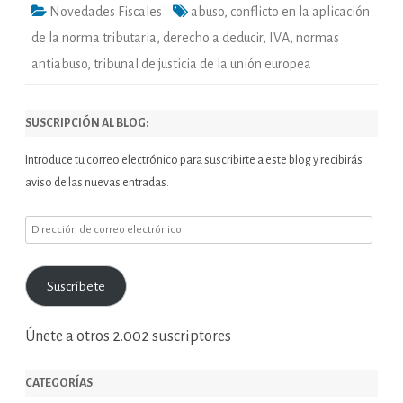
Novedades Fiscales
abuso
,
conflicto en la aplicación
de la norma tributaria
,
derecho a deducir
,
IVA
,
normas
antiabuso
,
tribunal de justicia de la unión europea
SUSCRIPCIÓN AL BLOG:
Introduce tu correo electrónico para suscribirte a este blog y recibirás
aviso de las nuevas entradas.
Dirección
de
correo
Suscríbete
electrónico
Únete a otros 2.002 suscriptores
CATEGORÍAS