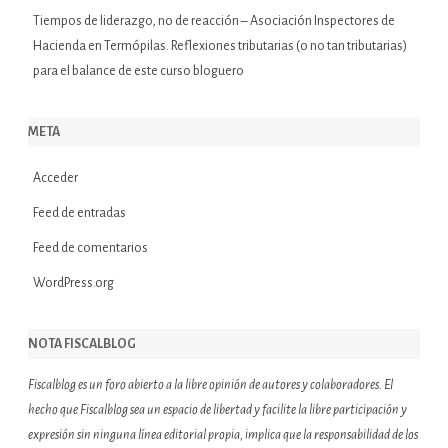
Tiempos de liderazgo, no de reacción – Asociación Inspectores de
Hacienda
en
Termópilas. Reflexiones tributarias (o no tan tributarias)
para el balance de este curso bloguero
META
Acceder
Feed de entradas
Feed de comentarios
WordPress.org
NOTA FISCALBLOG
Fiscalblog es un foro abierto a la libre opinión de autores y colaboradores. El
hecho que Fiscalblog sea un espacio de libertad y facilite la libre participación y
expresión sin ninguna línea editorial propia, implica que la responsabilidad de los