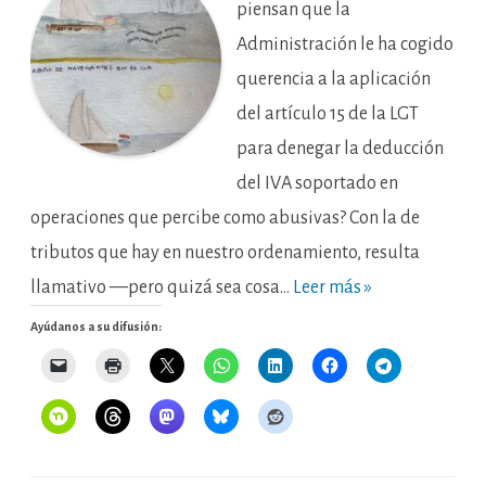
ajustan
piensan que la
los
informes
Administración le ha cogido
de
conflicto
querencia a la aplicación
en
materia
de
del artículo 15 de la LGT
IVA
a
para denegar la deducción
la
jurisprudencia
del IVA soportado en
del
Tribunal
de
operaciones que percibe como abusivas? Con la de
Justicia
sobre
tributos que hay en nuestro ordenamiento, resulta
prácticas
abusivas?
llamativo —pero quizá sea cosa…
Leer más »
Ayúdanos a su difusión: