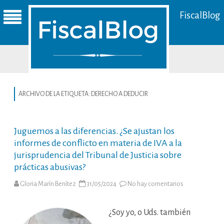
FiscalBlog
ARCHIVO DE LA ETIQUETA:
DERECHO A DEDUCIR
Juguemos a las diferencias. ¿Se ajustan los
informes de conflicto en materia de IVA a la
jurisprudencia del Tribunal de Justicia sobre
prácticas abusivas?
en
Gloria Marín Benítez
31/05/2024
No hay comentarios
Juguemos
a
las
diferencias.
¿Soy yo, o Uds. también
¿Se