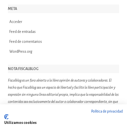
META
Acceder
Feed de entradas
Feed de comentarios
WordPress.org
NOTA FISCALBLOG
Fiscalblog es un foro abierto a la libre opinión de autores y colaboradores. El
hecho que Fiscalblog sea un espacio de libertad y facilite la libre participación y
expresión sin ninguna línea editorial propia, implica que la responsabilidad de los
contenidos sea exclusivamente del autor o colaborador correspondiente, sin que
ello suponga que el resto de miembros de la comunidad de Fiscalblog asuman o
Política de privacidad
compartan las reflexiones u opiniones expresadas.
Utilizamos cookies