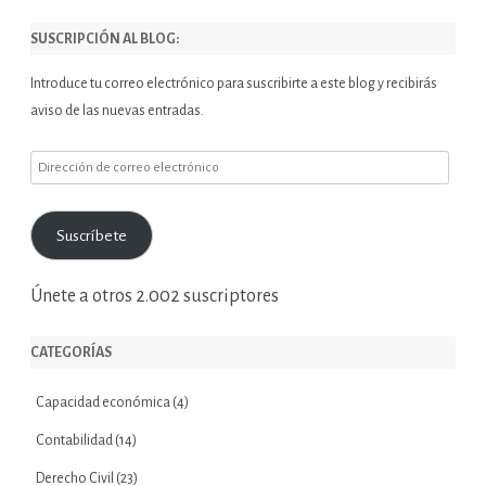
SUSCRIPCIÓN AL BLOG:
Introduce tu correo electrónico para suscribirte a este blog y recibirás
aviso de las nuevas entradas.
Dirección
de
correo
Suscríbete
electrónico
Únete a otros 2.002 suscriptores
CATEGORÍAS
Capacidad económica
(4)
Contabilidad
(14)
Derecho Civil
(23)