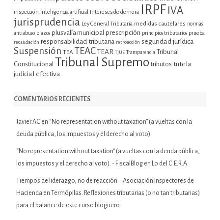
IRPF
IVA
inspección
inteligencia artificial
Intereses de demora
jurisprudencia
Ley General Tributaria
medidas cautelares
normas
plusvalía municipal
prescripción
prueba
antiabuso
plazos
principios tributarios
seguridad jurídica
responsabilidad tributaria
recaudación
retroacción
Suspensión
TEAC
TEAR
Tribunal
TEA
TJUE
Transparencia
Tribunal Supremo
tutela
Constitucional
tributos
judicial efectiva
COMENTARIOS RECIENTES
Javier AC
en
“No representation without taxation” (a vueltas con la
deuda pública, los impuestos y el derecho al voto).
“No representation without taxation” (a vueltas con la deuda pública,
los impuestos y el derecho al voto). - FiscalBlog
en
Lo del C.E.R.A.
Tiempos de liderazgo, no de reacción – Asociación Inspectores de
Hacienda
en
Termópilas. Reflexiones tributarias (o no tan tributarias)
para el balance de este curso bloguero