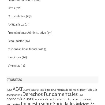
Novedades Fiscales
(382)
Otros
(255)
Otros tributos
(115)
Política fiscal
(91)
Procedimiento Administrativo
(351)
Recaudación
(76)
responsabilidad tributaria
(24)
Sanciones
(20)
Vivencias
(12)
ETIQUETAS
AEAT
720
criptomonedas
bitcoin
Confianza legítima
AEDAF
arbitrariedad
Derechos Fundamentales
declaraciones
DGT
economía digital
Estado de Derecho
exención
estado de alarma
Impuesto sobre Sociedades
indefensión
impuestos