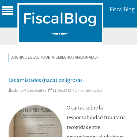
FiscalBlog
ARCHIVO DE LA ETIQUETA:
DERECHO SANCIONADOR
Las amistades (nada) peligrosas.
en
Gloria Marín Benítez
21/06/2022
7 comentarios
Las
amistades
(nada)
peligrosas.
O cartas sobre la
responsabilidad tributaria
recogidas entre