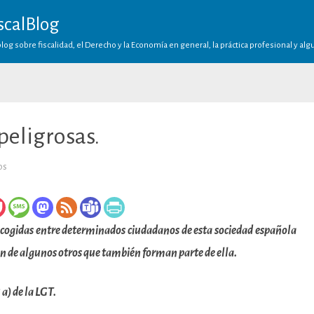
scalBlog
log sobre fiscalidad, el Derecho y la Economía en general, la práctica profesional y al
peligrosas.
en
os
Las
amistades
(nada)
peligrosas.
recogidas entre determinados ciudadanos de esta sociedad española
n de algunos otros que también forman parte de ella.
 a) de la LGT.