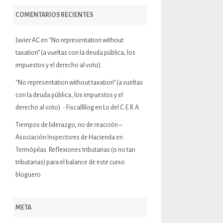
COMENTARIOS RECIENTES
Javier AC
en
“No representation without
taxation” (a vueltas con la deuda pública, los
impuestos y el derecho al voto).
“No representation without taxation” (a vueltas
con la deuda pública, los impuestos y el
derecho al voto). - FiscalBlog
en
Lo del C.E.R.A.
Tiempos de liderazgo, no de reacción –
Asociación Inspectores de Hacienda
en
Termópilas. Reflexiones tributarias (o no tan
tributarias) para el balance de este curso
bloguero
META