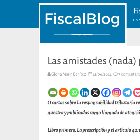
Fi
Un b
Las amistades (nada) 
Gloria Marín Benítez
21/06/2022
7 comentari
O cartas sobre la responsabilidad tributaria 
nuestra y publicadas como llamada de atenció
Libro primero. La prescripción y el artículo 42.1