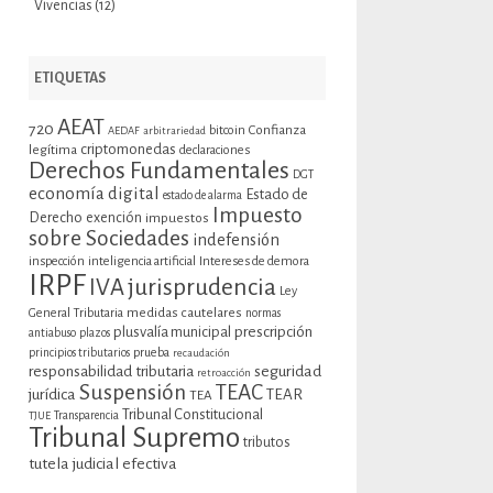
Vivencias
(12)
ETIQUETAS
AEAT
720
bitcoin
Confianza
AEDAF
arbitrariedad
criptomonedas
legítima
declaraciones
Derechos Fundamentales
DGT
economía digital
Estado de
estado de alarma
Impuesto
Derecho
exención
impuestos
sobre Sociedades
indefensión
inspección
inteligencia artificial
Intereses de demora
IRPF
jurisprudencia
IVA
Ley
General Tributaria
medidas cautelares
normas
plusvalía municipal
prescripción
antiabuso
plazos
prueba
principios tributarios
recaudación
seguridad
responsabilidad tributaria
retroacción
Suspensión
TEAC
jurídica
TEAR
TEA
Tribunal Constitucional
TJUE
Transparencia
Tribunal Supremo
tributos
tutela judicial efectiva