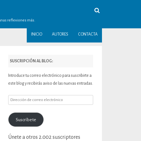
gunas reflexiones más.
INICIO
AUTORES
CONTACTA
SUSCRIPCIÓN AL BLOG:
Introduce tu correo electrónico para suscribirte a
este blog y recibirás aviso de las nuevas entradas.
Dirección
de
correo
Suscríbete
electrónico
Únete a otros 2.002 suscriptores