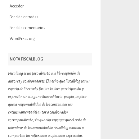
Acceder
Feed de entradas
Feed de comentarios
WordPress.org
NOTA FISCALBLOG
Fiscalblog es un foro abierto a la libre opinión de
autores y colaboradores. El hecho que Fiscalblog sea un
espacio de libertad y facilite la libre participación y
expresión sin ninguna línea editorial propia, implica
que la responsabilidad de los contenidos sea
exclusivamente del autor o colaborador
correspondiente, sin que ello suponga que el resto de
miembros de la comunidad de Fiscalblog asuman o
compartan las reflexiones u opiniones expresadas.