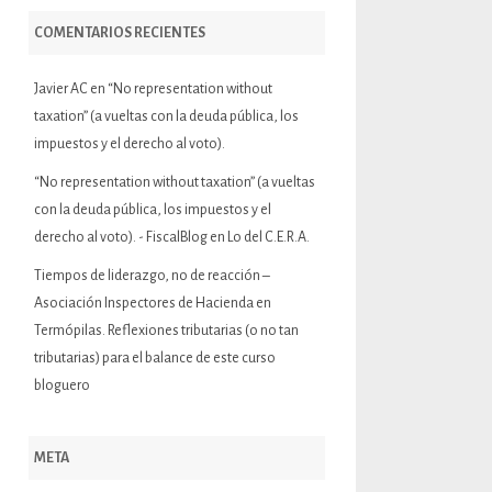
COMENTARIOS RECIENTES
Javier AC
en
“No representation without
taxation” (a vueltas con la deuda pública, los
impuestos y el derecho al voto).
“No representation without taxation” (a vueltas
con la deuda pública, los impuestos y el
derecho al voto). - FiscalBlog
en
Lo del C.E.R.A.
Tiempos de liderazgo, no de reacción –
Asociación Inspectores de Hacienda
en
Termópilas. Reflexiones tributarias (o no tan
tributarias) para el balance de este curso
bloguero
META