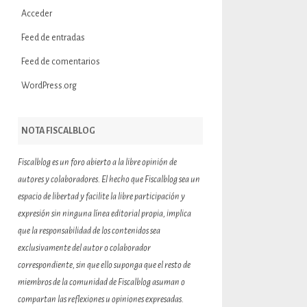
Acceder
Feed de entradas
Feed de comentarios
WordPress.org
NOTA FISCALBLOG
Fiscalblog es un foro abierto a la libre opinión de
autores y colaboradores. El hecho que Fiscalblog sea un
espacio de libertad y facilite la libre participación y
expresión sin ninguna línea editorial propia, implica
que la responsabilidad de los contenidos sea
exclusivamente del autor o colaborador
correspondiente, sin que ello suponga que el resto de
miembros de la comunidad de Fiscalblog asuman o
compartan las reflexiones u opiniones expresadas.