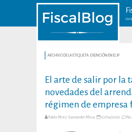
Fi
Un b
ARCHIVO DE LA ETIQUETA:
EXENCIÓN EN EL IP
El arte de salir por la
novedades del arrend
régimen de empresa f
Pablo Pérez-Santander Mesa
07/04/2026
No 