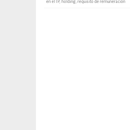
en el IP
,
holding
,
requisito de remuneración