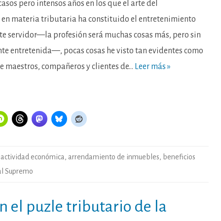
salir
asos pero intensos años en los que el arte del
por
la
en materia tributaria ha constituido el entretenimiento
tangente.
Reflexiones
ste servidor—la profesión será muchas cosas más, pero sin
sobre
las
te entretenida—, pocas cosas he visto tan evidentes como
novedades
del
arrendamiento
de maestros, compañeros y clientes de…
Leer más »
de
inmuebles
en
el
régimen
de
empresa
familiar.
actividad económica
,
arrendamiento de inmuebles
,
beneficios
al Supremo
 el puzle tributario de la