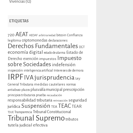
Vivencias
(12)
ETIQUETAS
AEAT
720
bitcoin
Confianza
AEDAF
arbitrariedad
criptomonedas
legítima
declaraciones
Derechos Fundamentales
DGT
economía digital
Estado de
estado de alarma
Impuesto
Derecho
exención
impuestos
sobre Sociedades
indefensión
inspección
inteligencia artificial
Intereses de demora
IRPF
jurisprudencia
IVA
Ley
General Tributaria
medidas cautelares
normas
plusvalía municipal
prescripción
antiabuso
plazos
prueba
principios tributarios
recaudación
seguridad
responsabilidad tributaria
retroacción
Suspensión
TEAC
jurídica
TEAR
TEA
Tribunal Constitucional
TJUE
Transparencia
Tribunal Supremo
tributos
tutela judicial efectiva