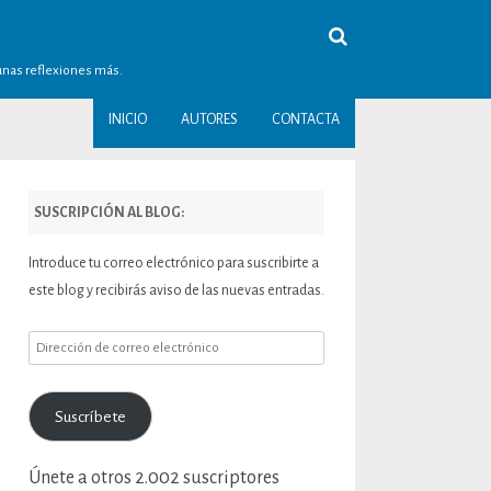
gunas reflexiones más.
INICIO
AUTORES
CONTACTA
SUSCRIPCIÓN AL BLOG:
Introduce tu correo electrónico para suscribirte a
este blog y recibirás aviso de las nuevas entradas.
Dirección
de
correo
Suscríbete
electrónico
Únete a otros 2.002 suscriptores