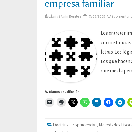
empresa familiar
Gloria Marín Benítez
18/05/2025
1 comentari
Los entretenim
circunstancias
letras. Los lóg
Los que hacen 
que me da per
Ayúdanos a su difusión:
Doctrina jurisprudencial
,
Novedades Fiscal