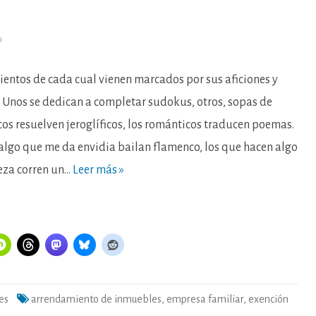
en
o
Novedades
forenses
en
el
ientos de cada cual vienen marcados por sus aficiones y
puzle
tributario
. Unos se dedican a completar sudokus, otros, sopas de
de
la
icos resuelven jeroglíficos, los románticos traducen poemas.
empresa
familiar
algo que me da envidia bailan flamenco, los que hacen algo
eza corren un…
Leer más »
es
arrendamiento de inmuebles
,
empresa familiar
,
exención