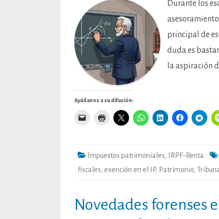
Durante los esc
asesoramiento 
principal de e
duda es bastan
la aspiración 
Ayúdanos a su difusión:
Impuestos patrimoniales
,
IRPF-Renta
fiscales
,
exención en el IP
,
Patrimonio
,
Tribun
Novedades forenses en