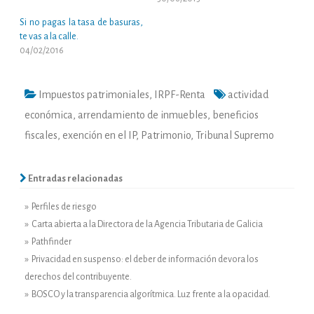
Si no pagas la tasa de basuras,
te vas a la calle.
04/02/2016
Impuestos patrimoniales
,
IRPF-Renta
actividad
económica
,
arrendamiento de inmuebles
,
beneficios
fiscales
,
exención en el IP
,
Patrimonio
,
Tribunal Supremo
Entradas relacionadas
» Perfiles de riesgo
» Carta abierta a la Directora de la Agencia Tributaria de Galicia
» Pathfinder
» Privacidad en suspenso: el deber de información devora los
derechos del contribuyente.
» BOSCO y la transparencia algorítmica. Luz frente a la opacidad.