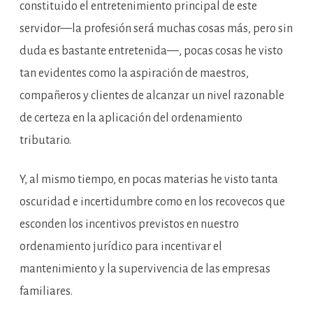
arren
constituido el entretenimiento principal de este
de
inmu
servidor—la profesión será muchas cosas más, pero sin
en
el
régi
duda es bastante entretenida—, pocas cosas he visto
de
empr
tan evidentes como la aspiración de maestros,
famili
compañeros y clientes de alcanzar un nivel razonable
de certeza en la aplicación del ordenamiento
tributario.
Y, al mismo tiempo, en pocas materias he visto tanta
oscuridad e incertidumbre como en los recovecos que
esconden los incentivos previstos en nuestro
ordenamiento jurídico para incentivar el
mantenimiento y la supervivencia de las empresas
familiares.