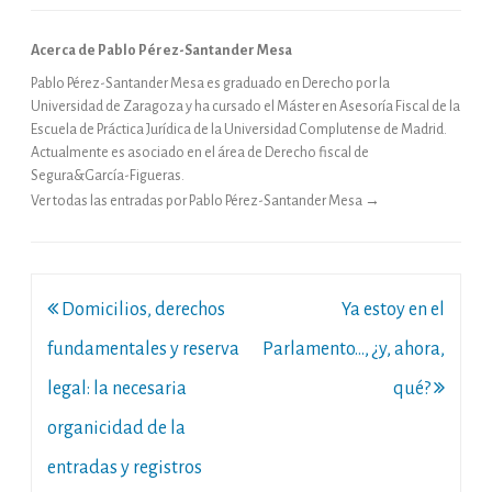
Acerca de Pablo Pérez-Santander Mesa
Pablo Pérez-Santander Mesa es graduado en Derecho por la
Universidad de Zaragoza y ha cursado el Máster en Asesoría Fiscal de la
Escuela de Práctica Jurídica de la Universidad Complutense de Madrid.
Actualmente es asociado en el área de Derecho fiscal de
Segura&García-Figueras.
Ver todas las entradas por Pablo Pérez-Santander Mesa
→
Navegación
Domicilios, derechos
Ya estoy en el
de
fundamentales y reserva
Parlamento…, ¿y, ahora,
entradas
legal: la necesaria
qué?
organicidad de la
entradas y registros