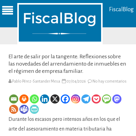
FiscalBlog
El arte de salir por la tangente. Reflexiones sobre
las novedades del arrendamiento de inmuebles en
el régimen de empresa familiar.
en
Pablo Pérez-Santander Mesa
07/04/2026
No hay comentarios
El
arte
de
salir
por
la
tange
Refle
Durante los escasos pero intensos años en los que el
sobre
las
nove
arte del asesoramiento en materia tributaria ha
del