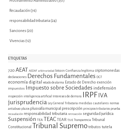
Procedimiento Administrativo
(351)
Recaudación
(76)
responsabilidad tributaria
(24)
Sanciones
(20)
Vivencias
(12)
ETIQUETAS
AEAT
720
criptomonedas
bitcoin
Confianza legítima
AEDAF
arbitrariedad
Derechos Fundamentales
declaraciones
DGT
economía digital
Estado de Derecho
exención
estado de alarma
Impuesto sobre Sociedades
indefensión
impuestos
IRPF
IVA
inspección
inteligencia artificial
Intereses de demora
jurisprudencia
Ley General Tributaria
medidas cautelares
normas
plusvalía municipal
prescripción
prueba
antiabuso
plazos
principios tributarios
seguridad jurídica
responsabilidad tributaria
recaudación
retroacción
Suspensión
TEAC
TEAR
Tribunal
TEA
TJUE
Transparencia
Tribunal Supremo
tutela
Constitucional
tributos