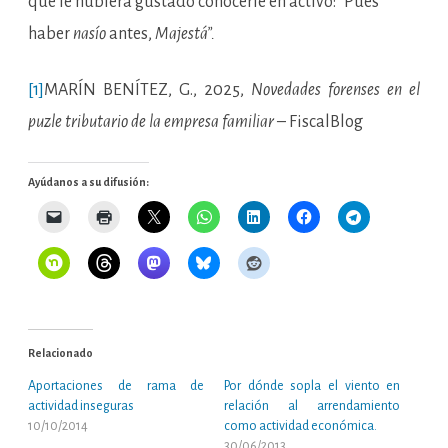
que le hubiera gustado conocerle en activo: “Pues
haber
nasío
antes,
Majestá”.
[1]
MARÍN BENÍTEZ, G., 2025,
Novedades forenses en el
puzle tributario de la empresa familiar
– FiscalBlog
Ayúdanos a su difusión:
Relacionado
Aportaciones de rama de
Por dónde sopla el viento en
actividad inseguras
relación al arrendamiento
10/10/2014
como actividad económica.
30/06/2013