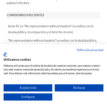
judicial efectiva
COMENTARIOS RECIENTES
Javier AC
en
“No representation without taxation” (a vueltas con la
deuda pública, los impuestos y el derecho al voto).
“No representation without taxation” (a vueltas con la deuda pública,
los impuestos y el derecho al voto). - FiscalBlog
en
Lo del C.E.R.A.
Política de privacidad
Tiempos de liderazgo, no de reacción – Asociación Inspectores de
Utilizamos cookies
Hacienda
en
Termópilas. Reflexiones tributarias (o no tan tributarias)
Podemos utilizarlas para el análisis de los datos de nuestros visitantes, para mejorar nuestro
para el balance de este curso bloguero
sitio web, mostrar contenido personalizado y brindarle una excelente experiencia en el sitio
web. Para obtener más información sobre las cookies que utilizamos, abre los ajustes.
META
Aceptar todo
Rechazar
Acceder
Configurar
Feed de entradas