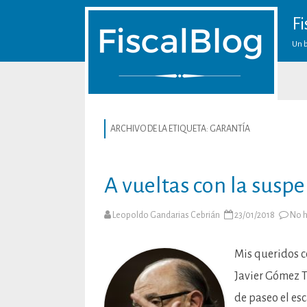
Fi
Un b
ARCHIVO DE LA ETIQUETA:
GARANTÍA
A vueltas con la suspe
Leopoldo Gandarias Cebrián
23/01/2018
No h
Mis queridos c
Javier Gómez 
de paseo el esc