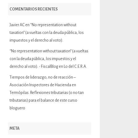
COMENTARIOS RECIENTES
Javier AC
en
“No representation without
taxation” (a vueltas con la deuda pública, los
impuestos y el derecho al voto).
“No representation without taxation” (a vueltas
con la deuda pública, los impuestos y el
derecho al voto). - FiscalBlog
en
Lo del C.E.R.A.
Tiempos de liderazgo, no de reacción –
Asociación Inspectores de Hacienda
en
Termópilas. Reflexiones tributarias (o no tan
tributarias) para el balance de este curso
bloguero
META