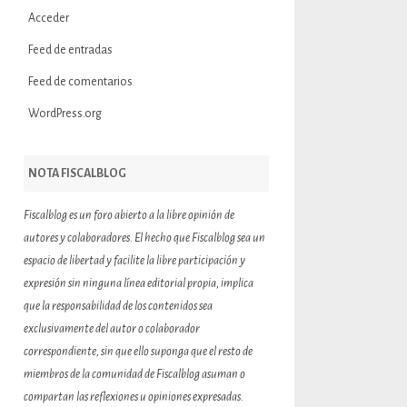
Acceder
Feed de entradas
Feed de comentarios
WordPress.org
NOTA FISCALBLOG
Fiscalblog es un foro abierto a la libre opinión de
autores y colaboradores. El hecho que Fiscalblog sea un
espacio de libertad y facilite la libre participación y
expresión sin ninguna línea editorial propia, implica
que la responsabilidad de los contenidos sea
exclusivamente del autor o colaborador
correspondiente, sin que ello suponga que el resto de
miembros de la comunidad de Fiscalblog asuman o
compartan las reflexiones u opiniones expresadas.