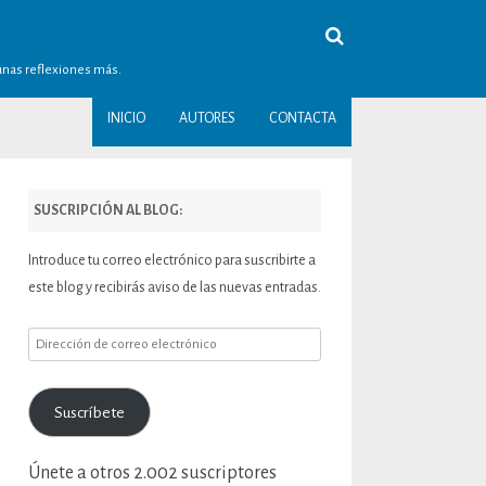
gunas reflexiones más.
INICIO
AUTORES
CONTACTA
SUSCRIPCIÓN AL BLOG:
Introduce tu correo electrónico para suscribirte a
este blog y recibirás aviso de las nuevas entradas.
Dirección
de
correo
Suscríbete
electrónico
Únete a otros 2.002 suscriptores