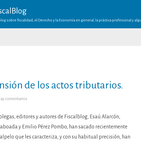
scalBlog
log sobre fiscalidad, el Derecho y la Economía en general, la práctica profesional y al
nsión de los actos tributarios.
en
ay comentarios
A
vueltas
con
la
olegas, editores y autores de Fiscalblog, Esaú Alarcón,
suspensión
de
Taboada y Emilio Pérez Pombo, han sacado recientemente
los
actos
alpelo que les caracteriza, y con su habitual precisión, han
tributarios.