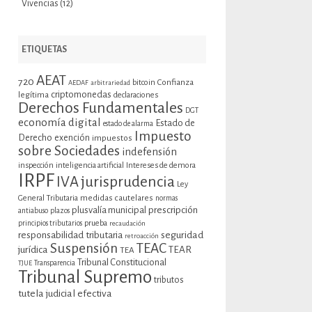
Vivencias
(12)
ETIQUETAS
AEAT
720
bitcoin
Confianza
AEDAF
arbitrariedad
criptomonedas
legítima
declaraciones
Derechos Fundamentales
DGT
economía digital
Estado de
estado de alarma
Impuesto
Derecho
exención
impuestos
sobre Sociedades
indefensión
inspección
inteligencia artificial
Intereses de demora
IRPF
jurisprudencia
IVA
Ley
General Tributaria
medidas cautelares
normas
plusvalía municipal
prescripción
antiabuso
plazos
prueba
principios tributarios
recaudación
seguridad
responsabilidad tributaria
retroacción
Suspensión
TEAC
jurídica
TEAR
TEA
Tribunal Constitucional
TJUE
Transparencia
Tribunal Supremo
tributos
tutela judicial efectiva