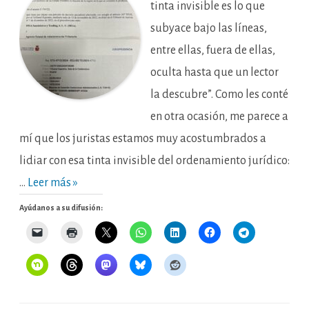
contrarios
tinta invisible es lo que
al
Derecho
subyace bajo las líneas,
de
la
entre ellas, fuera de ellas,
Unión.
¿Hay
algo
oculta hasta que un lector
de
tinta
la descubre”. Como les conté
invisible
en
en otra ocasión, me parece a
la
jurisprudencia
sobre
mí que los juristas estamos muy acostumbrados a
el
tipo
lidiar con esa tinta invisible del ordenamiento jurídico:
autonómico
del
…
Leer más »
Impuesto
sobre
Hidrocarburos
Ayúdanos a su difusión: