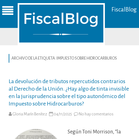
FiscalBlog
ARCHIVO DE LA ETIQUETA:
IMPUESTO SOBRE HIDROCARBUROS
La devolución de tributos repercutidos contrarios
al Derecho de la Unión. ¿Hay algo de tinta invisible
en la jurisprudencia sobre el tipo autonómico del
Impuesto sobre Hidrocarburos?
en
Gloria Marín Benítez
04/11/2025
No hay comentarios
La
devolución
de
tributos
Según Toni Morrison, “la
repercutidos