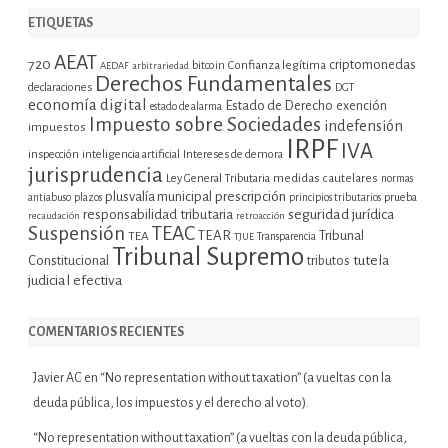
ETIQUETAS
AEAT
720
criptomonedas
bitcoin
Confianza legítima
AEDAF
arbitrariedad
Derechos Fundamentales
declaraciones
DGT
economía digital
Estado de Derecho
exención
estado de alarma
Impuesto sobre Sociedades
indefensión
impuestos
IRPF
IVA
inspección
inteligencia artificial
Intereses de demora
jurisprudencia
Ley General Tributaria
medidas cautelares
normas
plusvalía municipal
prescripción
prueba
antiabuso
plazos
principios tributarios
seguridad jurídica
responsabilidad tributaria
recaudación
retroacción
Suspensión
TEAC
TEAR
Tribunal
TEA
TJUE
Transparencia
Tribunal Supremo
tutela
Constitucional
tributos
judicial efectiva
COMENTARIOS RECIENTES
Javier AC
en
“No representation without taxation” (a vueltas con la
deuda pública, los impuestos y el derecho al voto).
“No representation without taxation” (a vueltas con la deuda pública,