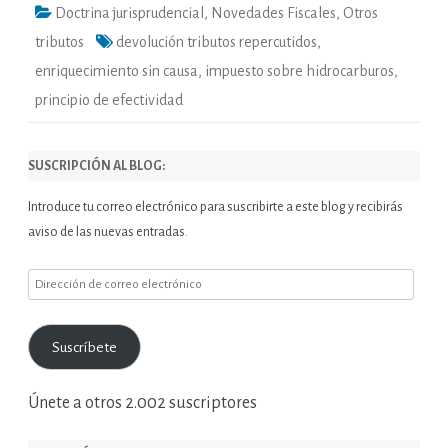
Doctrina jurisprudencial
,
Novedades Fiscales
,
Otros
tributos
devolución tributos repercutidos
,
enriquecimiento sin causa
,
impuesto sobre hidrocarburos
,
principio de efectividad
SUSCRIPCIÓN AL BLOG:
Introduce tu correo electrónico para suscribirte a este blog y recibirás
aviso de las nuevas entradas.
Dirección
de
correo
Suscríbete
electrónico
Únete a otros 2.002 suscriptores