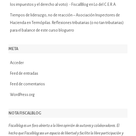
los impuestos y el derecho al voto). - FiscalBlog
en
Lo del C.E.R.A.
Tiempos de liderazgo, no de reacción – Asociación Inspectores de
Hacienda
en
Termópilas. Reflexiones tributarias (o no tan tributarias)
para el balance de este curso bloguero
META
Acceder
Feed de entradas
Feed de comentarios
WordPress.org
NOTA FISCALBLOG
Fiscalblog es un foro abierto a la libre opinión de autores y colaboradores. El
hecho que Fiscalblog sea un espacio de libertad y facilite la libre participación y