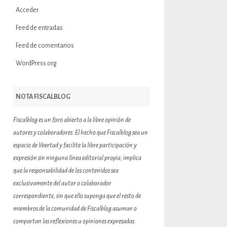
Acceder
Feed de entradas
Feed de comentarios
WordPress.org
NOTA FISCALBLOG
Fiscalblog es un foro abierto a la libre opinión de
autores y colaboradores. El hecho que Fiscalblog sea un
espacio de libertad y facilite la libre participación y
expresión sin ninguna línea editorial propia, implica
que la responsabilidad de los contenidos sea
exclusivamente del autor o colaborador
correspondiente, sin que ello suponga que el resto de
miembros de la comunidad de Fiscalblog asuman o
compartan las reflexiones u opiniones expresadas.