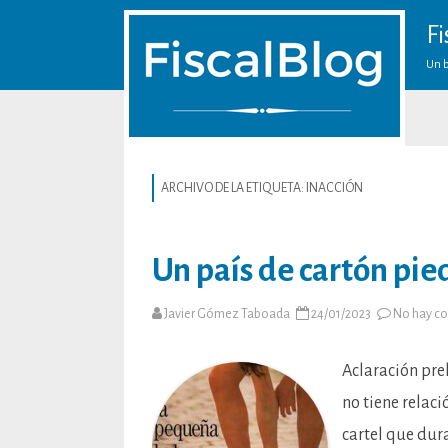
Fi
Un b
ARCHIVO DE LA ETIQUETA:
INACCIÓN
Un país de cartón pie
Javier Gómez Taboada
24/01/2023
No hay c
Aclaración prel
no tiene relac
cartel que dur