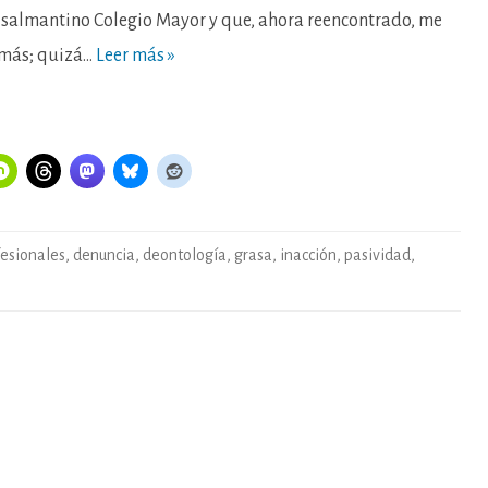
 salmantino Colegio Mayor y que, ahora reencontrado, me
 más; quizá…
Leer más »
fesionales
,
denuncia
,
deontología
,
grasa
,
inacción
,
pasividad
,