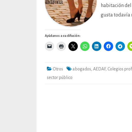
habitación del
gusta todavía
Ayúdanos a su difusión:
Otros
abogados
,
AEDAF
,
Colegios pro
sector público