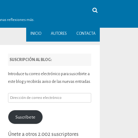
gunas reflexiones más.
INICIO
AUTORES
CONTACTA
SUSCRIPCIÓN AL BLOG:
Introduce tu correo electrónico para suscribirte a
este blog y recibirás aviso de las nuevas entradas.
Dirección
de
correo
Suscríbete
electrónico
Únete a otros 2.002 suscriptores