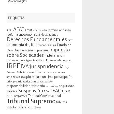
Vivencias
(12)
ETIQUETAS
AEAT
720
bitcoin
Confianza
AEDAF
arbitrariedad
criptomonedas
legítima
declaraciones
Derechos Fundamentales
DGT
economía digital
Estado de
estado de alarma
Impuesto
Derecho
exención
impuestos
sobre Sociedades
indefensión
inspección
inteligencia artificial
Intereses de demora
IRPF
jurisprudencia
IVA
Ley
General Tributaria
medidas cautelares
normas
plusvalía municipal
prescripción
antiabuso
plazos
prueba
principios tributarios
recaudación
seguridad
responsabilidad tributaria
retroacción
Suspensión
TEAC
jurídica
TEAR
TEA
Tribunal Constitucional
TJUE
Transparencia
Tribunal Supremo
tributos
tutela judicial efectiva