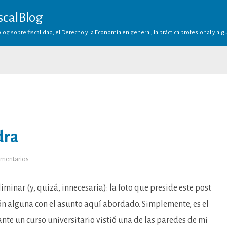
scalBlog
log sobre fiscalidad, el Derecho y la Economía en general, la práctica profesional y al
dra
en
omentarios
Un
país
de
cartón
iminar (y, quizá, innecesaria): la foto que preside este post
piedra
ión alguna con el asunto aquí abordado. Simplemente, es el
ante un curso universitario vistió una de las paredes de mi