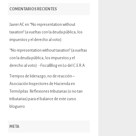
COMENTARIOS RECIENTES
Javier AC
en
“No representation without
taxation” (a vueltas con la deuda pública, los
impuestos y el derecho al voto).
“No representation without taxation” (a vueltas
con la deuda pública, los impuestos y el
derecho al voto). - FiscalBlog
en
Lo del C.E.R.A.
Tiempos de liderazgo, no de reacción –
Asociación Inspectores de Hacienda
en
Termópilas. Reflexiones tributarias (o no tan
tributarias) para el balance de este curso
bloguero
META