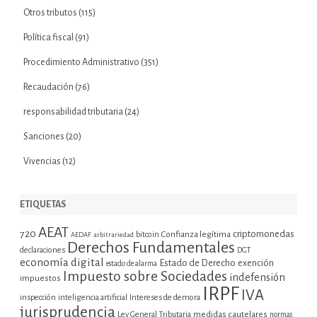
Otros tributos
(115)
Política fiscal
(91)
Procedimiento Administrativo
(351)
Recaudación
(76)
responsabilidad tributaria
(24)
Sanciones
(20)
Vivencias
(12)
ETIQUETAS
AEAT
720
criptomonedas
bitcoin
Confianza legítima
AEDAF
arbitrariedad
Derechos Fundamentales
declaraciones
DGT
economía digital
Estado de Derecho
exención
estado de alarma
Impuesto sobre Sociedades
indefensión
impuestos
IRPF
IVA
inspección
inteligencia artificial
Intereses de demora
jurisprudencia
Ley General Tributaria
medidas cautelares
normas