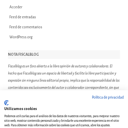
Acceder
Feed de entradas
Feed de comentarios
WordPress.org
NOTA FISCALBLOG
Fiscalblog es un foro abierto a la libre opinión de autores y colaboradores. El
hecho que Fiscalblog sea un espacio de libertad y facilite la libre participación y
expresión sin ninguna línea editorial propia, implica que la responsabilidad de los
contenidos sea exclusivamente del autor o colaborador correspondiente, sin que
ello suponga que el resto de miembros de la comunidad de Fiscalblog asuman o
Política de privacidad
compartan las reflexiones u opiniones expresadas.
Utilizamos cookies
Podemos utilizarlas para el análisis de los datos de nuestros visitantes, para mejorar nuestro
sitio web, mostrar contenido personalizado y brindarle una excelente experiencia en el sitio
web. Para obtener más información sobre las cookies que utilizamos, abre los ajustes.