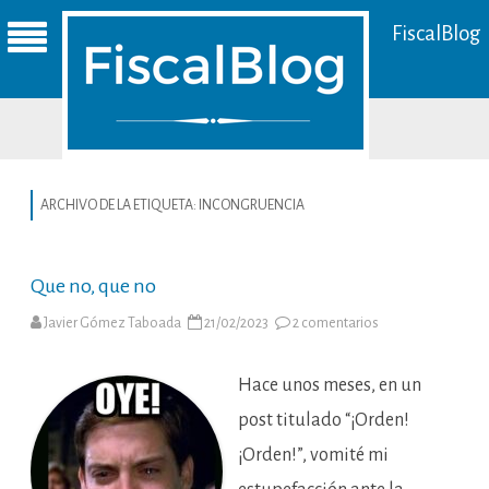
FiscalBlog
ARCHIVO DE LA ETIQUETA:
INCONGRUENCIA
Que no, que no
en
Javier Gómez Taboada
21/02/2023
2 comentarios
Que
no,
que
no
Hace unos meses, en un
post titulado “¡Orden!
¡Orden!”, vomité mi