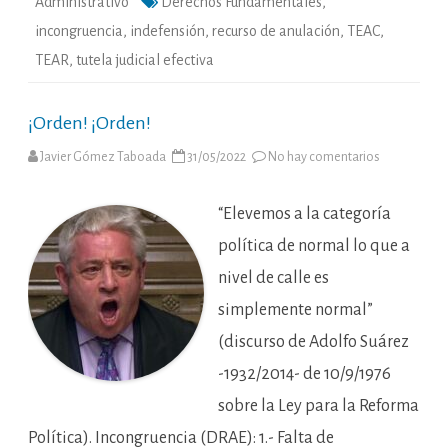
Administrativo
Derechos Fundamentales
,
incongruencia
,
indefensión
,
recurso de anulación
,
TEAC
,
TEAR
,
tutela judicial efectiva
¡Orden! ¡Orden!
en
Javier Gómez Taboada
31/05/2022
No hay comentarios
¡Orden!
¡Orden!
“Elevemos a la categoría
política de normal lo que a
nivel de calle es
simplemente normal”
(discurso de Adolfo Suárez
-1932/2014- de 10/9/1976
sobre la Ley para la Reforma
Política). Incongruencia (DRAE): 1.- Falta de