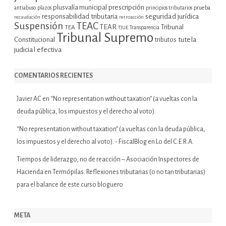
plusvalía municipal
prescripción
prueba
antiabuso
plazos
principios tributarios
seguridad jurídica
responsabilidad tributaria
recaudación
retroacción
Suspensión
TEAC
TEAR
Tribunal
TEA
TJUE
Transparencia
Tribunal Supremo
tutela
Constitucional
tributos
judicial efectiva
COMENTARIOS RECIENTES
Javier AC
en
“No representation without taxation” (a vueltas con la
deuda pública, los impuestos y el derecho al voto).
“No representation without taxation” (a vueltas con la deuda pública,
los impuestos y el derecho al voto). - FiscalBlog
en
Lo del C.E.R.A.
Tiempos de liderazgo, no de reacción – Asociación Inspectores de
Hacienda
en
Termópilas. Reflexiones tributarias (o no tan tributarias)
para el balance de este curso bloguero
META