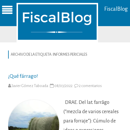
FiscalBlog
ARCHIVO DE LA ETIQUETA:
INFORMES PERICIALES
¡Qué fárrago!
en
Javier Gómez Taboada
08/03/2022
2 comentarios
¡Qué
fárrago!
DRAE. Del lat. farrāgo
(“mezcla de varios cereales
para forraje”): Cúmulo de