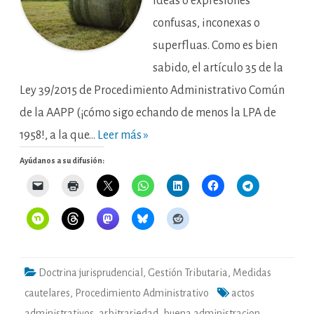
ideas o expresiones
confusas, inconexas o
superfluas. Como es bien
sabido, el artículo 35 de la
Ley 39/2015 de Procedimiento Administrativo Común
de la AAPP (¡cómo sigo echando de menos la LPA de
1958!, a la que…
Leer más »
Ayúdanos a su difusión:
Doctrina jurisprudencial
,
Gestión Tributaria
,
Medidas
cautelares
,
Procedimiento Administrativo
actos
administrativos
,
arbitrariedad
,
buena administracion
,