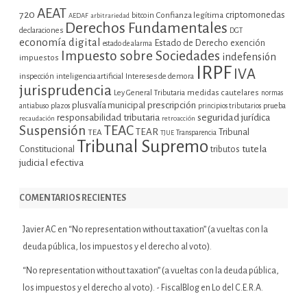
AEAT
720
criptomonedas
bitcoin
Confianza legítima
AEDAF
arbitrariedad
Derechos Fundamentales
declaraciones
DGT
economía digital
Estado de Derecho
exención
estado de alarma
Impuesto sobre Sociedades
indefensión
impuestos
IRPF
IVA
inspección
inteligencia artificial
Intereses de demora
jurisprudencia
Ley General Tributaria
medidas cautelares
normas
plusvalía municipal
prescripción
prueba
antiabuso
plazos
principios tributarios
seguridad jurídica
responsabilidad tributaria
recaudación
retroacción
Suspensión
TEAC
TEAR
Tribunal
TEA
TJUE
Transparencia
Tribunal Supremo
tutela
Constitucional
tributos
judicial efectiva
COMENTARIOS RECIENTES
Javier AC
en
“No representation without taxation” (a vueltas con la
deuda pública, los impuestos y el derecho al voto).
“No representation without taxation” (a vueltas con la deuda pública,
los impuestos y el derecho al voto). - FiscalBlog
en
Lo del C.E.R.A.