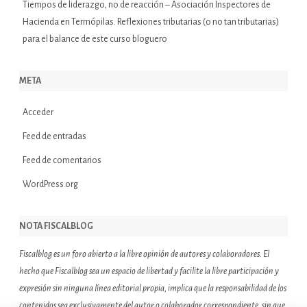
Tiempos de liderazgo, no de reacción – Asociación Inspectores de
Hacienda
en
Termópilas. Reflexiones tributarias (o no tan tributarias)
para el balance de este curso bloguero
META
Acceder
Feed de entradas
Feed de comentarios
WordPress.org
NOTA FISCALBLOG
Fiscalblog es un foro abierto a la libre opinión de autores y colaboradores. El
hecho que Fiscalblog sea un espacio de libertad y facilite la libre participación y
expresión sin ninguna línea editorial propia, implica que la responsabilidad de los
contenidos sea exclusivamente del autor o colaborador correspondiente, sin que