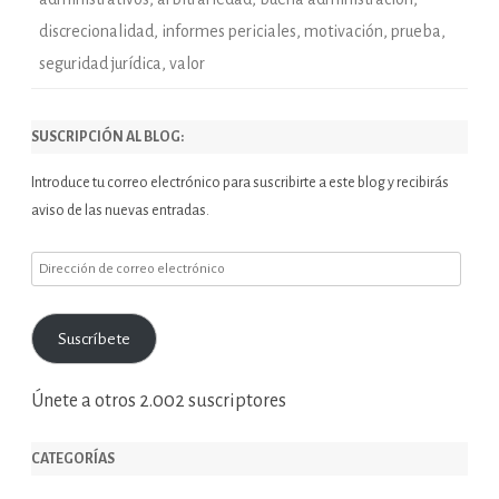
discrecionalidad
,
informes periciales
,
motivación
,
prueba
,
seguridad jurídica
,
valor
SUSCRIPCIÓN AL BLOG:
Introduce tu correo electrónico para suscribirte a este blog y recibirás
aviso de las nuevas entradas.
Dirección
de
correo
Suscríbete
electrónico
Únete a otros 2.002 suscriptores
CATEGORÍAS