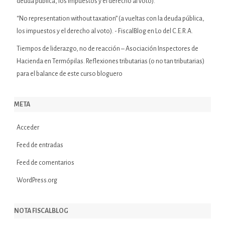
deuda pública, los impuestos y el derecho al voto).
“No representation without taxation” (a vueltas con la deuda pública,
los impuestos y el derecho al voto). - FiscalBlog
en
Lo del C.E.R.A.
Tiempos de liderazgo, no de reacción – Asociación Inspectores de
Hacienda
en
Termópilas. Reflexiones tributarias (o no tan tributarias)
para el balance de este curso bloguero
META
Acceder
Feed de entradas
Feed de comentarios
WordPress.org
NOTA FISCALBLOG