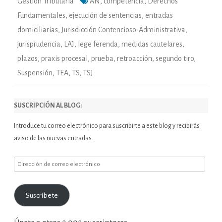
Gestión Tributaria
AN
,
competencia
,
Derechos
Fundamentales
,
ejecución de sentencias
,
entradas
domiciliarias
,
Jurisdicción Contencioso-Administrativa
,
jurisprudencia
,
LAJ
,
lege ferenda
,
medidas cautelares
,
plazos
,
praxis procesal
,
prueba
,
retroacción
,
segundo tiro
,
Suspensión
,
TEA
,
TS
,
TSJ
SUSCRIPCIÓN AL BLOG:
Introduce tu correo electrónico para suscribirte a este blog y recibirás
aviso de las nuevas entradas.
Dirección
de
correo
Suscríbete
electrónico