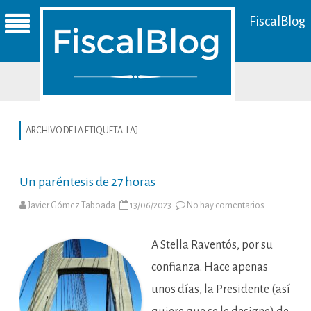
FiscalBlog
ARCHIVO DE LA ETIQUETA:
LAJ
Un paréntesis de 27 horas
en
Javier Gómez Taboada
13/06/2023
No hay comentarios
Un
paréntesis
de
27
A Stella Raventós, por su
horas
confianza. Hace apenas
unos días, la Presidente (así