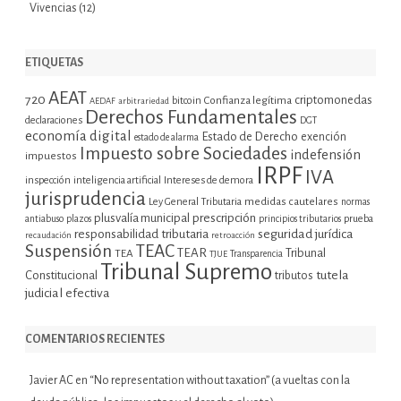
Vivencias
(12)
ETIQUETAS
AEAT
720
criptomonedas
bitcoin
Confianza legítima
AEDAF
arbitrariedad
Derechos Fundamentales
declaraciones
DGT
economía digital
Estado de Derecho
exención
estado de alarma
Impuesto sobre Sociedades
indefensión
impuestos
IRPF
IVA
inspección
inteligencia artificial
Intereses de demora
jurisprudencia
Ley General Tributaria
medidas cautelares
normas
plusvalía municipal
prescripción
prueba
antiabuso
plazos
principios tributarios
seguridad jurídica
responsabilidad tributaria
recaudación
retroacción
Suspensión
TEAC
TEAR
Tribunal
TEA
TJUE
Transparencia
Tribunal Supremo
tutela
Constitucional
tributos
judicial efectiva
COMENTARIOS RECIENTES
Javier AC
en
“No representation without taxation” (a vueltas con la