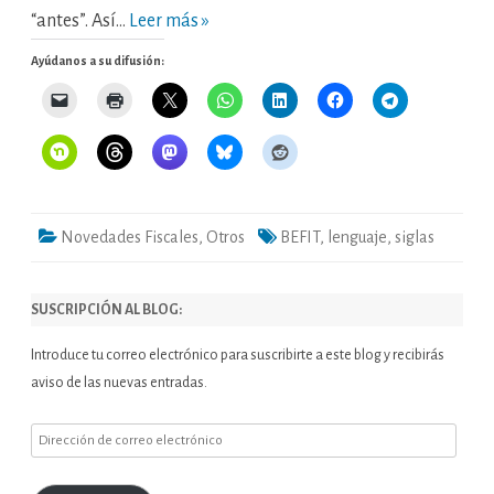
“antes”. Así…
Leer más »
Ayúdanos a su difusión:
Novedades Fiscales
,
Otros
BEFIT
,
lenguaje
,
siglas
SUSCRIPCIÓN AL BLOG:
Introduce tu correo electrónico para suscribirte a este blog y recibirás
aviso de las nuevas entradas.
Dirección
de
correo