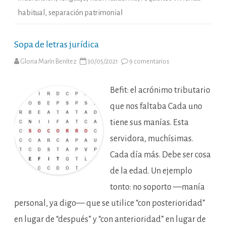
habitual
,
separación patrimonial
Sopa de letras jurídica
en
Gloria Marín Benítez
30/05/2021
9 comentarios
Sopa
de
letras
jurídica
Befit: el acrónimo tributario
que nos faltaba Cada uno
tiene sus manías. Esta
servidora, muchísimas.
Cada día más. Debe ser cosa
de la edad. Un ejemplo
tonto: no soporto —manía
personal, ya digo— que se utilice “con posterioridad”
en lugar de “después” y “con anterioridad” en lugar de