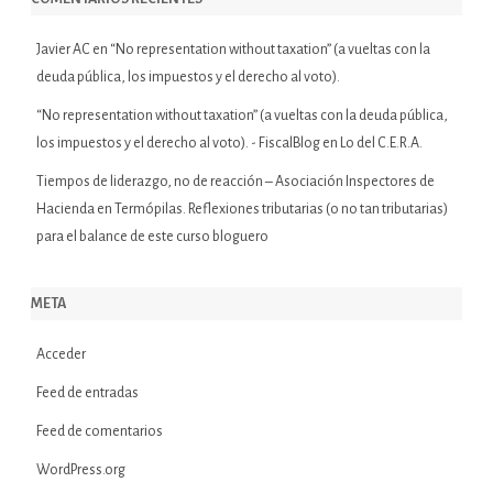
Javier AC
en
“No representation without taxation” (a vueltas con la
deuda pública, los impuestos y el derecho al voto).
“No representation without taxation” (a vueltas con la deuda pública,
los impuestos y el derecho al voto). - FiscalBlog
en
Lo del C.E.R.A.
Tiempos de liderazgo, no de reacción – Asociación Inspectores de
Hacienda
en
Termópilas. Reflexiones tributarias (o no tan tributarias)
para el balance de este curso bloguero
META
Acceder
Feed de entradas
Feed de comentarios
WordPress.org