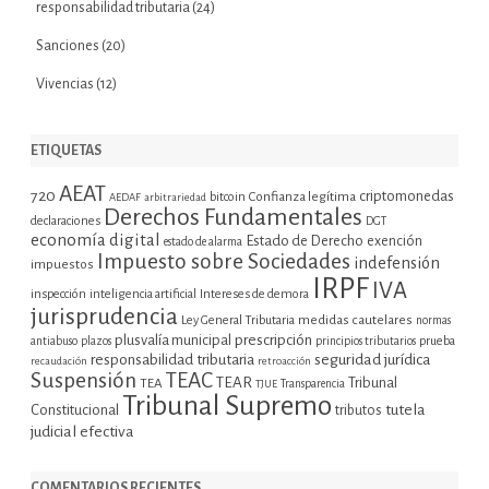
responsabilidad tributaria
(24)
Sanciones
(20)
Vivencias
(12)
ETIQUETAS
AEAT
720
criptomonedas
bitcoin
Confianza legítima
AEDAF
arbitrariedad
Derechos Fundamentales
declaraciones
DGT
economía digital
Estado de Derecho
exención
estado de alarma
Impuesto sobre Sociedades
indefensión
impuestos
IRPF
IVA
inspección
inteligencia artificial
Intereses de demora
jurisprudencia
Ley General Tributaria
medidas cautelares
normas
plusvalía municipal
prescripción
prueba
antiabuso
plazos
principios tributarios
seguridad jurídica
responsabilidad tributaria
recaudación
retroacción
Suspensión
TEAC
TEAR
Tribunal
TEA
TJUE
Transparencia
Tribunal Supremo
tutela
Constitucional
tributos
judicial efectiva
COMENTARIOS RECIENTES