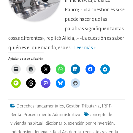
ni menos»; dijo Zanco
Panco; .- «La cuestión es si se
puede hacer que las
palabras signifiquen tantas
cosas diferentes»; replicó Alicia; .- «La cuestión es saber
quién es el que manda, eso es…
Leer más »
Ayúdanos a su difusión:
Derechos fundamentales
,
Gestión Tributaria
,
IRPF-
Renta
,
Procedimiento Administrativo
concepto de
vivienda habitual
,
diccionario
,
exención por reinversión
,
indefensión
,
lenguaje
,
Real Academia
,
requisitos vivienda