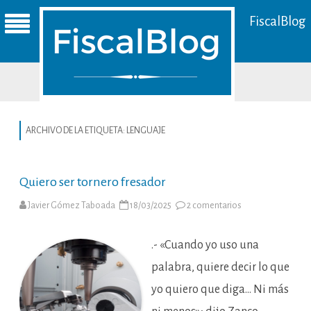
FiscalBlog
ARCHIVO DE LA ETIQUETA:
LENGUAJE
Quiero ser tornero fresador
en
Javier Gómez Taboada
18/03/2025
2 comentarios
Quiero
ser
tornero
fresador
.- «Cuando yo uso una
palabra, quiere decir lo que
yo quiero que diga… Ni más