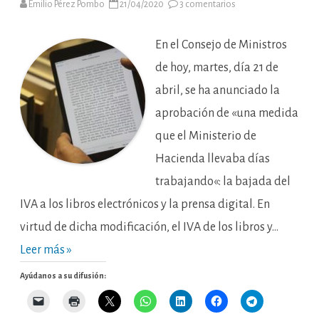
en
Emilio Pérez Pombo
21/04/2020
3 comentarios
Asesor
fiscal
en
confinamiento.
En el Consejo de Ministros
Día
39.
de hoy, martes, día 21 de
abril, se ha anunciado la
aprobación de «una medida
que el Ministerio de
Hacienda llevaba días
trabajando«: la bajada del
IVA a los libros electrónicos y la prensa digital. En
virtud de dicha modificación, el IVA de los libros y…
Leer más »
Ayúdanos a su difusión: