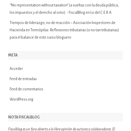
“No representation without taxation” (a vueltas con la deuda pública,
los impuestos y el derecho al voto). - FiscalBlog
en
Lo del C.E.R.A.
Tiempos de liderazgo, no de reacción – Asociación Inspectores de
Hacienda
en
Termópilas. Reflexiones tributarias (o no tan tributarias)
para el balance de este curso bloguero
META
Acceder
Feed de entradas
Feed de comentarios
WordPress.org
NOTA FISCALBLOG
Fiscalblog es un foro abierto a la libre opinión de autores y colaboradores. El