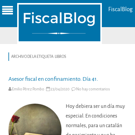
FiscalBlog
ARCHIVO DE LA ETIQUETA:
LIBROS
Asesor fiscal en confinamiento. Día 41.
en
Emilio Pérez Pombo
23/04/2020
No hay comentarios
Asesor
fiscal
en
confinamiento
Hoy debiera ser un día muy
Día
41.
especial. En condiciones
normales, para un catalán