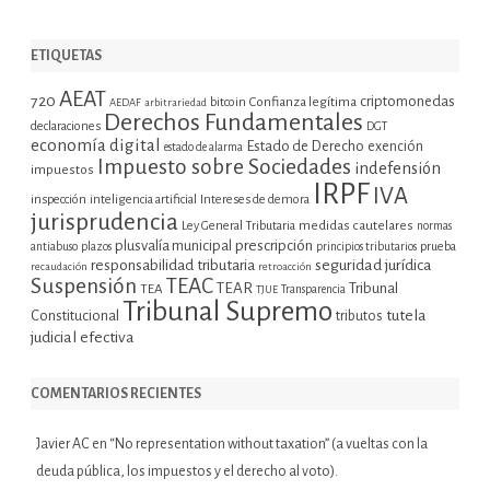
ETIQUETAS
AEAT
720
criptomonedas
bitcoin
Confianza legítima
AEDAF
arbitrariedad
Derechos Fundamentales
declaraciones
DGT
economía digital
Estado de Derecho
exención
estado de alarma
Impuesto sobre Sociedades
indefensión
impuestos
IRPF
IVA
inspección
inteligencia artificial
Intereses de demora
jurisprudencia
Ley General Tributaria
medidas cautelares
normas
plusvalía municipal
prescripción
prueba
antiabuso
plazos
principios tributarios
seguridad jurídica
responsabilidad tributaria
recaudación
retroacción
Suspensión
TEAC
TEAR
Tribunal
TEA
TJUE
Transparencia
Tribunal Supremo
tutela
Constitucional
tributos
judicial efectiva
COMENTARIOS RECIENTES
Javier AC
en
“No representation without taxation” (a vueltas con la
deuda pública, los impuestos y el derecho al voto).