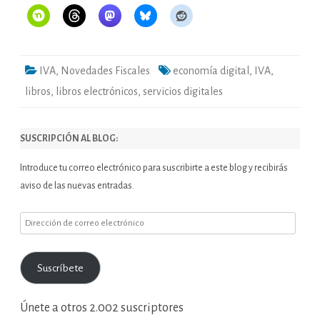
IVA
,
Novedades Fiscales
economía digital
,
IVA
,
libros
,
libros electrónicos
,
servicios digitales
SUSCRIPCIÓN AL BLOG:
Introduce tu correo electrónico para suscribirte a este blog y recibirás
aviso de las nuevas entradas.
Dirección
de
correo
Suscríbete
electrónico
Únete a otros 2.002 suscriptores