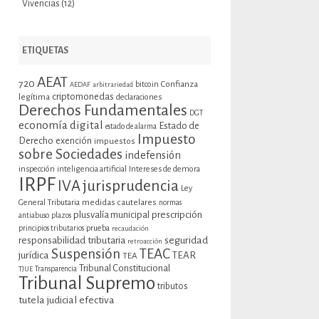
Vivencias
(12)
ETIQUETAS
AEAT
720
bitcoin
Confianza
AEDAF
arbitrariedad
criptomonedas
legítima
declaraciones
Derechos Fundamentales
DGT
economía digital
Estado de
estado de alarma
Impuesto
Derecho
exención
impuestos
sobre Sociedades
indefensión
inspección
inteligencia artificial
Intereses de demora
IRPF
jurisprudencia
IVA
Ley
General Tributaria
medidas cautelares
normas
plusvalía municipal
prescripción
antiabuso
plazos
prueba
principios tributarios
recaudación
seguridad
responsabilidad tributaria
retroacción
Suspensión
TEAC
jurídica
TEAR
TEA
Tribunal Constitucional
TJUE
Transparencia
Tribunal Supremo
tributos
tutela judicial efectiva