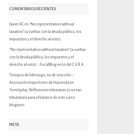
COMENTARIOS RECIENTES
Javier AC
en
“No representation without
taxation” (a vueltas con la deuda pública, los
impuestos y el derecho al voto).
“No representation without taxation” (a vueltas
con la deuda pública, los impuestos y el
derecho al voto). - FiscalBlog
en
Lo del C.E.R.A.
Tiempos de liderazgo, no de reacción –
Asociación Inspectores de Hacienda
en
Termópilas. Reflexiones tributarias (o no tan
tributarias) para el balance de este curso
bloguero
META