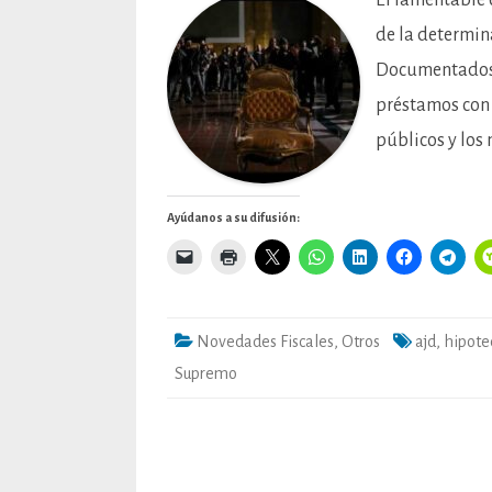
El lamentable 
de la determin
Documentados (
préstamos con 
públicos y los
Ayúdanos a su difusión:
Novedades Fiscales
,
Otros
ajd
,
hipote
Supremo