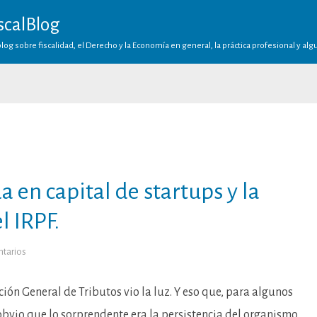
scalBlog
log sobre fiscalidad, el Derecho y la Economía en general, la práctica profesional y al
 en capital de startups y la
l IRPF.
en
tarios
La
conversión
de
deuda
cción General de Tributos vio la luz. Y eso que, para algunos
en
capital
obvio que lo sorprendente era la persistencia del organismo