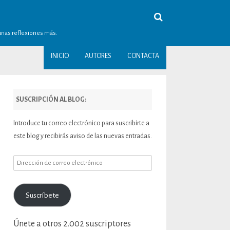
gunas reflexiones más.
INICIO
AUTORES
CONTACTA
SUSCRIPCIÓN AL BLOG:
Introduce tu correo electrónico para suscribirte a
este blog y recibirás aviso de las nuevas entradas.
Dirección
de
correo
Suscríbete
electrónico
Únete a otros 2.002 suscriptores