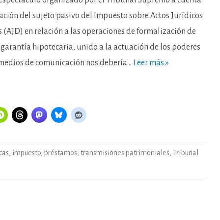
espectáculo organizado por el Tribunal Supremo a cuenta
pagamos
todos.
ación del sujeto pasivo del Impuesto sobre Actos Jurídicos
AJD) en relación a las operaciones de formalización de
garantía hipotecaria, unido a la actuación de los poderes
 medios de comunicación nos debería…
Leer más »
cas
,
impuesto
,
préstamos
,
transmisiones patrimoniales
,
Tribunal