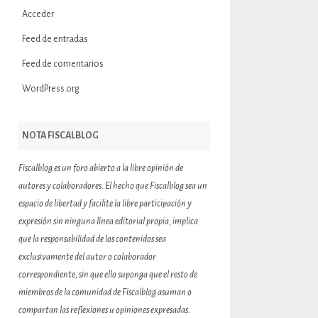
Acceder
Feed de entradas
Feed de comentarios
WordPress.org
NOTA FISCALBLOG
Fiscalblog es un foro abierto a la libre opinión de
autores y colaboradores. El hecho que Fiscalblog sea un
espacio de libertad y facilite la libre participación y
expresión sin ninguna línea editorial propia, implica
que la responsabilidad de los contenidos sea
exclusivamente del autor o colaborador
correspondiente, sin que ello suponga que el resto de
miembros de la comunidad de Fiscalblog asuman o
compartan las reflexiones u opiniones expresadas.