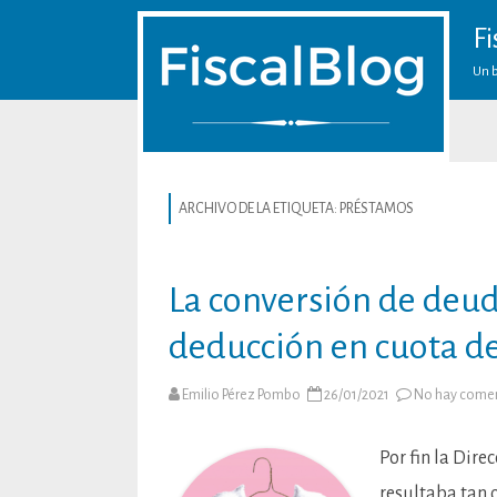
Fi
Un b
ARCHIVO DE LA ETIQUETA:
PRÉSTAMOS
La conversión de deuda
deducción en cuota de
Emilio Pérez Pombo
26/01/2021
No hay comen
Por fin la Dire
resultaba tan 