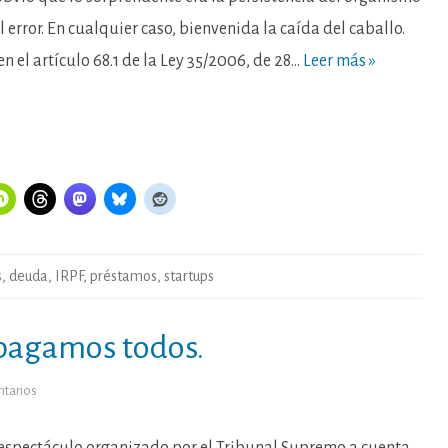
de
startups
l error. En cualquier caso, bienvenida la caída del caballo.
y
la
n el artículo 68.1 de la Ley 35/2006, de 28…
Leer más »
deducción
en
cuota
del
IRPF.
s
,
deuda
,
IRPF
,
préstamos
,
startups
 pagamos todos.
en
tarios
Conclusión,
el
AJD
lo