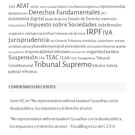
AEAT
720
criptomonedas
bitcoin
Confianza legítima
AEDAF
arbitrariedad
Derechos Fundamentales
declaraciones
DGT
economía digital
Estado de Derecho
exención
estado de alarma
Impuesto sobre Sociedades
indefensión
impuestos
IRPF
IVA
inspección
inteligencia artificial
Intereses de demora
jurisprudencia
Ley General Tributaria
medidas cautelares
normas
plusvalía municipal
prescripción
prueba
antiabuso
plazos
principios tributarios
seguridad jurídica
responsabilidad tributaria
recaudación
retroacción
Suspensión
TEAC
TEAR
Tribunal
TEA
TJUE
Transparencia
Tribunal Supremo
tutela
Constitucional
tributos
judicial efectiva
COMENTARIOS RECIENTES
Javier AC
en
“No representation without taxation” (a vueltas con la
deuda pública, los impuestos y el derecho al voto).
“No representation without taxation” (a vueltas con la deuda pública,
los impuestos y el derecho al voto). - FiscalBlog
en
Lo del C.E.R.A.