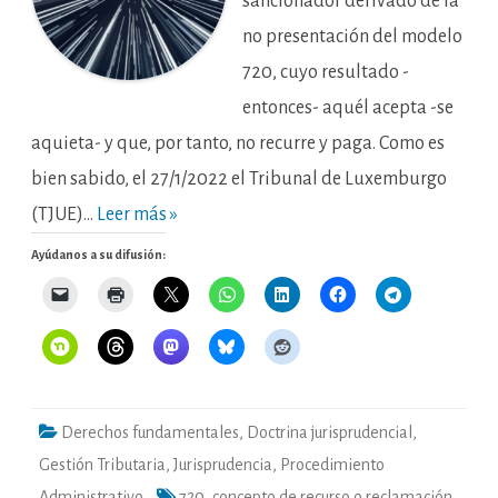
sancionador derivado de la
no presentación del modelo
720, cuyo resultado -
entonces- aquél acepta -se
aquieta- y que, por tanto, no recurre y paga. Como es
bien sabido, el 27/1/2022 el Tribunal de Luxemburgo
(TJUE)…
Leer más »
Ayúdanos a su difusión:
Derechos fundamentales
,
Doctrina jurisprudencial
,
Gestión Tributaria
,
Jurisprudencia
,
Procedimiento
Administrativo
720
,
concepto de recurso o reclamación
,