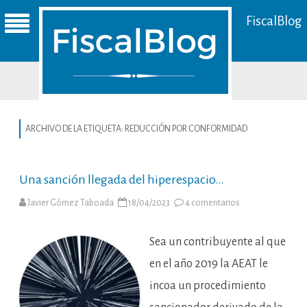
FiscalBlog
ARCHIVO DE LA ETIQUETA:
REDUCCIÓN POR CONFORMIDAD
Una sanción llegada del hiperespacio…
en
Javier Gómez Taboada
18/04/2023
4 comentarios
Una
sanción
llegada
del
Sea un contribuyente al que
hiperespacio…
en el año 2019 la AEAT le
incoa un procedimiento