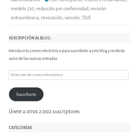
modelo 720
,
reducción por conformidad
,
revisión
extraordinaria
,
revocación
,
sanción
,
TJUE
SUSCRIPCIÓN AL BLOG:
Introduce tu correo electrónico para suscribirte a este blog y recibirás
aviso de las nuevas entradas.
Dirección
de
correo
Suscríbete
electrónico
Únete a otros 2.002 suscriptores
CATEGORÍAS