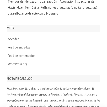
Tiempos de liderazgo, no de reacción – Asociación Inspectores de
Hacienda
en
Termópilas. Reflexiones tributarias (o no tan tributarias)
para el balance de este curso bloguero
META
Acceder
Feed de entradas
Feed de comentarios
WordPress.org
NOTA FISCALBLOG
Fiscalblog es un foro abierto a la libre opinión de autores y colaboradores. El
hecho que Fiscalblog sea un espacio de libertad y facilite la libre participación y
expresión sin ninguna línea editorial propia, implica que la responsabilidad de los
contenidos sea exclusivamente del autor o colaborador correspondiente, sin que