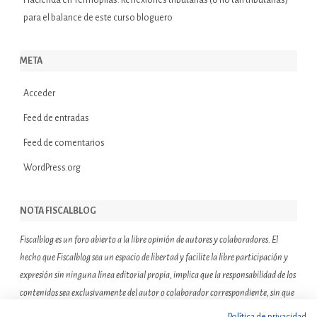
Hacienda
en
Termópilas. Reflexiones tributarias (o no tan tributarias)
para el balance de este curso bloguero
META
Acceder
Feed de entradas
Feed de comentarios
WordPress.org
NOTA FISCALBLOG
Fiscalblog es un foro abierto a la libre opinión de autores y colaboradores. El
hecho que Fiscalblog sea un espacio de libertad y facilite la libre participación y
expresión sin ninguna línea editorial propia, implica que la responsabilidad de los
contenidos sea exclusivamente del autor o colaborador correspondiente, sin que
ello suponga que el resto de miembros de la comunidad de Fiscalblog asuman o