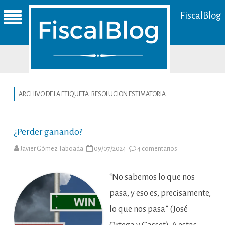
FiscalBlog
ARCHIVO DE LA ETIQUETA:
RESOLUCION ESTIMATORIA
¿Perder ganando?
en
Javier Gómez Taboada
09/07/2024
4 comentarios
¿Perder
ganando?
“No sabemos lo que nos
pasa, y eso es, precisamente,
lo que nos pasa” (José