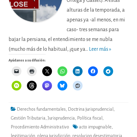
Ortega y Gasset). A estas
alturas de la temporada, a
apenas ya -al menos, en mi
caso- tres semanas para
bajar la persiana, el entendimiento se me nubla
(mucho más de lo habitual, ¡que ya…
Leer más »
Ayúdanos a su difusión:
Derechos fundamentales
,
Doctrina jurisprudencial
,
Gestión Tributaria
,
Jurisprudencia
,
Política fiscal
,
Procedimiento Administrativo
acto impugnable
,
legitimación
,
plena jurisdicción
,
resolucion desestimatoria
,