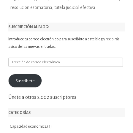
resolucion estimatoria
,
tutela judicial efectiva
SUSCRIPCIÓN AL BLOG:
Introduce tu correo electrónico para suscribirte a este blog y recibirás
aviso de las nuevas entradas.
Dirección
de
correo
Suscríbete
electrónico
Únete a otros 2.002 suscriptores
CATEGORÍAS
Capacidad económica
(4)