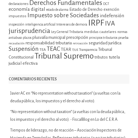
Derechos Fundamentales
declaraciones
DGT
economía digital
Estado de Derecho
exención
estado de alarma
Impuesto sobre Sociedades
indefensión
impuestos
IRPF
IVA
inspección
inteligencia artificial
Intereses de demora
jurisprudencia
Ley General Tributaria
medidas cautelares
normas
plusvalía municipal
prescripción
prueba
antiabuso
plazos
principios tributarios
seguridad jurídica
responsabilidad tributaria
recaudación
retroacción
Suspensión
TEAC
TEAR
Tribunal
TEA
TJUE
Transparencia
Tribunal Supremo
tutela
Constitucional
tributos
judicial efectiva
COMENTARIOS RECIENTES
Javier AC
en
“No representation without taxation” (a vueltas con la
deuda pública, los impuestos y el derecho al voto).
“No representation without taxation” (a vueltas con la deuda pública,
los impuestos y el derecho al voto). - FiscalBlog
en
Lo del C.E.R.A.
Tiempos de liderazgo, no de reacción – Asociación Inspectores de