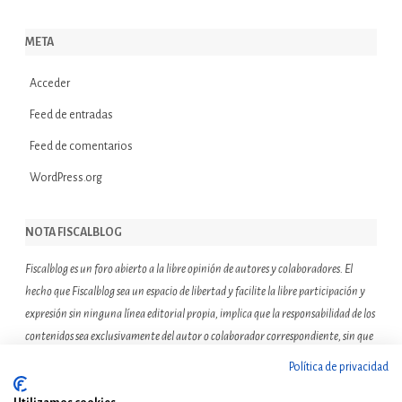
META
Acceder
Feed de entradas
Feed de comentarios
WordPress.org
NOTA FISCALBLOG
Fiscalblog es un foro abierto a la libre opinión de autores y colaboradores. El
hecho que Fiscalblog sea un espacio de libertad y facilite la libre participación y
expresión sin ninguna línea editorial propia, implica que la responsabilidad de los
contenidos sea exclusivamente del autor o colaborador correspondiente, sin que
ello suponga que el resto de miembros de la comunidad de Fiscalblog asuman o
Política de privacidad
compartan las reflexiones u opiniones expresadas.