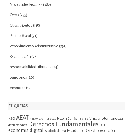
Novedades Fiscales
(382)
Otros
(255)
Otros tributos
(115)
Política fiscal
(91)
Procedimiento Administrativo
(351)
Recaudación
(76)
responsabilidad tributaria
(24)
Sanciones
(20)
Vivencias
(12)
ETIQUETAS
AEAT
720
criptomonedas
bitcoin
Confianza legítima
AEDAF
arbitrariedad
Derechos Fundamentales
declaraciones
DGT
economía digital
Estado de Derecho
exención
estado de alarma