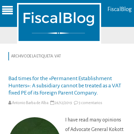
FiscalBlog
ARCHIVO DE LA ETIQUETA:
VAT
Bad times for the «Permanent Establishment
Hunters»: A subsidiary cannot be treated as a VAT
fixed PE of its Foreign Parent Company.
en
Antonio Barba de Alba
26/12/2019
3 comentarios
Bad
times
for
the
I have read many opinions
«Permanent
Establishment
of Advocate General Kokott
Hunters»: