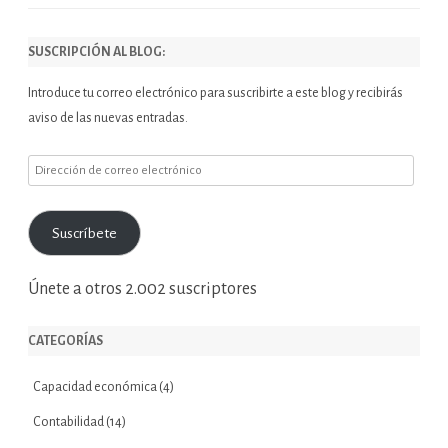
SUSCRIPCIÓN AL BLOG:
Introduce tu correo electrónico para suscribirte a este blog y recibirás
aviso de las nuevas entradas.
Dirección
de
correo
Suscríbete
electrónico
Únete a otros 2.002 suscriptores
CATEGORÍAS
Capacidad económica
(4)
Contabilidad
(14)