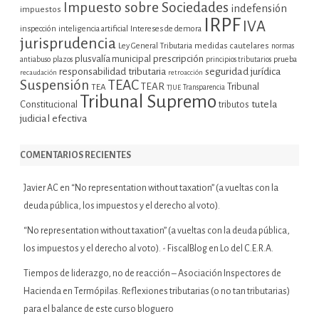
Impuesto sobre Sociedades
indefensión
impuestos
IRPF
IVA
inspección
inteligencia artificial
Intereses de demora
jurisprudencia
Ley General Tributaria
medidas cautelares
normas
plusvalía municipal
prescripción
prueba
antiabuso
plazos
principios tributarios
seguridad jurídica
responsabilidad tributaria
recaudación
retroacción
Suspensión
TEAC
TEAR
Tribunal
TEA
TJUE
Transparencia
Tribunal Supremo
tutela
Constitucional
tributos
judicial efectiva
COMENTARIOS RECIENTES
Javier AC
en
“No representation without taxation” (a vueltas con la
deuda pública, los impuestos y el derecho al voto).
“No representation without taxation” (a vueltas con la deuda pública,
los impuestos y el derecho al voto). - FiscalBlog
en
Lo del C.E.R.A.
Tiempos de liderazgo, no de reacción – Asociación Inspectores de
Hacienda
en
Termópilas. Reflexiones tributarias (o no tan tributarias)
para el balance de este curso bloguero