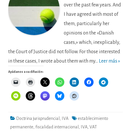
A
over the past few years. And
subsidiary
cannot
I have agreed with most of
be
treated
as
them, particularly her
a
VAT
opinions on the «Danish
fixed
PE
cases,» which, inexplicably,
of
its
Foreign
the Court of Justice did not follow. For those interested
Parent
Company.
in these cases, I wrote about them with my…
Leer más »
Ayúdanos a su difusión:
Doctrina jurisprudencial
,
IVA
establecimiento
permanente
,
fiscalidad internacional
,
IVA
,
VAT