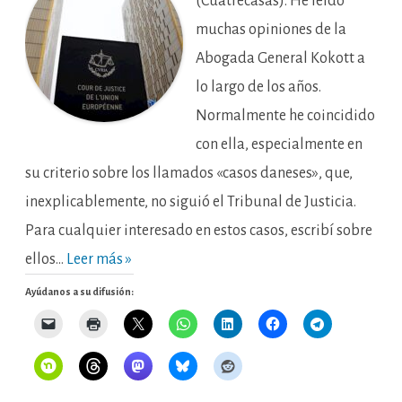
(Cuatrecasas). He leído
EPs
muchas opiniones de la
Abogada General Kokott a
lo largo de los años.
Normalmente he coincidido
con ella, especialmente en
su criterio sobre los llamados «casos daneses», que,
inexplicablemente, no siguió el Tribunal de Justicia.
Para cualquier interesado en estos casos, escribí sobre
ellos…
Leer más »
Ayúdanos a su difusión: