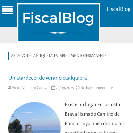
FiscalBlog
ARCHIVO DE LA ETIQUETA:
ESTABLECIMIENTO PERMANENTE
Un atardecer de verano cualquiera
en
Víctor Vaquero Carayol
23/09/2025
No hay comentarios
Un
atardecer
de
verano
Existe un lugar en la Costa
cualquiera
Brava llamado Camino de
Ronda, cuya línea dibuja los