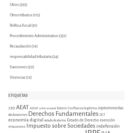
Otros
(255)
Otros tributos
(115)
Política fiscal
(91)
Procedimiento Administrativo
(351)
Recaudación
(76)
responsabilidad tributaria
(24)
Sanciones
(20)
Vivencias
(12)
ETIQUETAS
AEAT
720
criptomonedas
bitcoin
Confianza legítima
AEDAF
arbitrariedad
Derechos Fundamentales
declaraciones
DGT
economía digital
Estado de Derecho
exención
estado de alarma
Impuesto sobre Sociedades
indefensión
impuestos