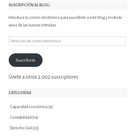
SUSCRIPCIÓN AL BLOG:
Introduce tu correo electrónico para suscribirte a este blog y recibirás
aviso de las nuevas entradas.
Dirección
de
correo
Suscríbete
electrónico
Únete a otros 2.002 suscriptores
CATEGORÍAS
Capacidad económica
(4)
Contabilidad
(14)
Derecho Civil
(23)