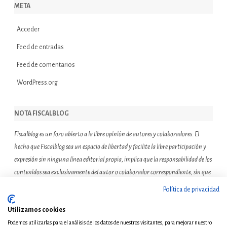
META
Acceder
Feed de entradas
Feed de comentarios
WordPress.org
NOTA FISCALBLOG
Fiscalblog es un foro abierto a la libre opinión de autores y colaboradores. El
hecho que Fiscalblog sea un espacio de libertad y facilite la libre participación y
expresión sin ninguna línea editorial propia, implica que la responsabilidad de los
contenidos sea exclusivamente del autor o colaborador correspondiente, sin que
ello suponga que el resto de miembros de la comunidad de Fiscalblog asuman o
Política de privacidad
compartan las reflexiones u opiniones expresadas.
Utilizamos cookies
Podemos utilizarlas para el análisis de los datos de nuestros visitantes, para mejorar nuestro