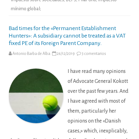
mínimo global;
Bad times for the «Permanent Establishment
Hunters»: A subsidiary cannot be treated as a VAT
fixed PE of its Foreign Parent Company.
en
Antonio Barba de Alba
26/12/2019
3 comentarios
Bad
times
for
the
I have read many opinions
«Permanent
Establishment
of Advocate General Kokott
Hunters»:
A
over the past few years. And
subsidiary
cannot
I have agreed with most of
be
treated
as
them, particularly her
a
VAT
opinions on the «Danish
fixed
PE
cases,» which, inexplicably,
of
its