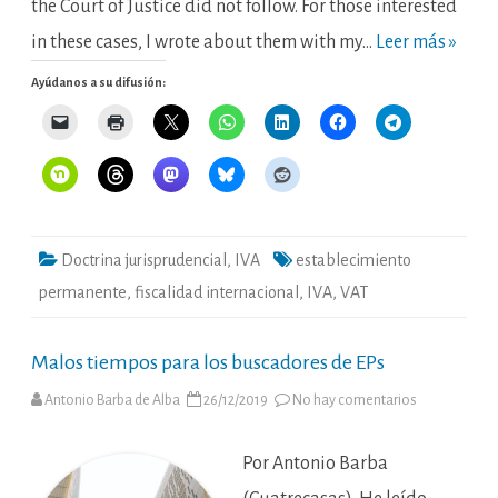
Foreign
the Court of Justice did not follow. For those interested
Parent
Company.
in these cases, I wrote about them with my…
Leer más »
Ayúdanos a su difusión:
Doctrina jurisprudencial
,
IVA
establecimiento
permanente
,
fiscalidad internacional
,
IVA
,
VAT
Malos tiempos para los buscadores de EPs
en
Antonio Barba de Alba
26/12/2019
No hay comentarios
Malos
tiempos
para
los
Por Antonio Barba
buscadores
de