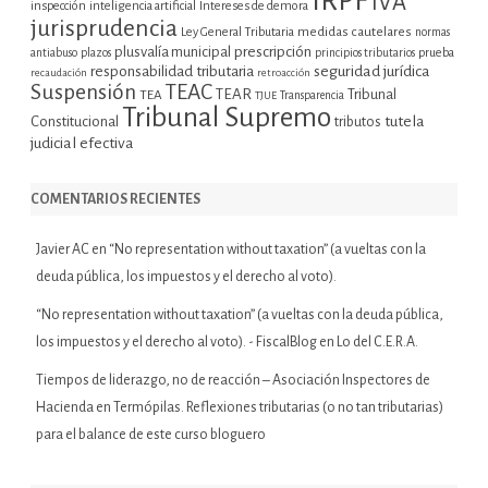
IRPF
IVA
inspección
inteligencia artificial
Intereses de demora
jurisprudencia
Ley General Tributaria
medidas cautelares
normas
plusvalía municipal
prescripción
prueba
antiabuso
plazos
principios tributarios
seguridad jurídica
responsabilidad tributaria
recaudación
retroacción
Suspensión
TEAC
TEAR
Tribunal
TEA
TJUE
Transparencia
Tribunal Supremo
tutela
Constitucional
tributos
judicial efectiva
COMENTARIOS RECIENTES
Javier AC
en
“No representation without taxation” (a vueltas con la
deuda pública, los impuestos y el derecho al voto).
“No representation without taxation” (a vueltas con la deuda pública,
los impuestos y el derecho al voto). - FiscalBlog
en
Lo del C.E.R.A.
Tiempos de liderazgo, no de reacción – Asociación Inspectores de
Hacienda
en
Termópilas. Reflexiones tributarias (o no tan tributarias)
para el balance de este curso bloguero