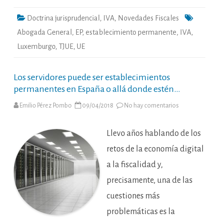
Doctrina jurisprudencial
,
IVA
,
Novedades Fiscales
Abogada General
,
EP
,
establecimiento permanente
,
IVA
,
Luxemburgo
,
TJUE
,
UE
Los servidores puede ser establecimientos
permanentes en España o allá donde estén…
en
Emilio Pérez Pombo
09/04/2018
No hay comentarios
Los
servidores
puede
ser
Llevo años hablando de los
establecimien
permanentes
retos de la economía digital
en
España
a la fiscalidad y,
o
allá
precisamente, una de las
donde
estén…
cuestiones más
problemáticas es la